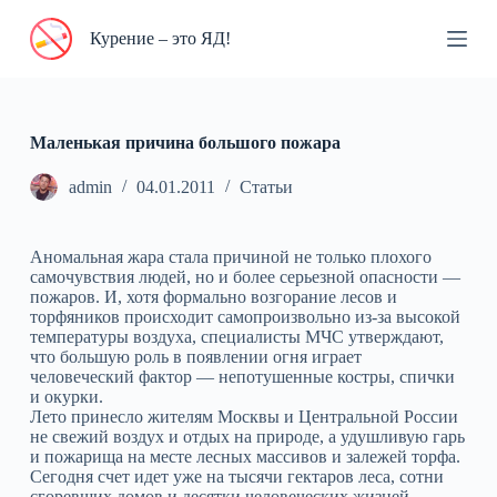
П
Курение – это ЯД!
е
р
е
й
т
и
Маленькая причина большого пожара
к
с
admin
04.01.2011
Статьи
у
т
и
Аномальная жара стала причиной не только плохого
самочувствия людей, но и более серьезной опасности —
пожаров. И, хотя формально возгорание лесов и
торфяников происходит самопроизвольно из-за высокой
температуры воздуха, специалисты МЧС утверждают,
что большую роль в появлении огня играет
человеческий фактор — непотушенные костры, спички
и окурки.
Лето принесло жителям Москвы и Центральной России
не свежий воздух и отдых на природе, а удушливую гарь
и пожарища на месте лесных массивов и залежей торфа.
Сегодня счет идет уже на тысячи гектаров леса, сотни
сгоревших домов и десятки человеческих жизней,