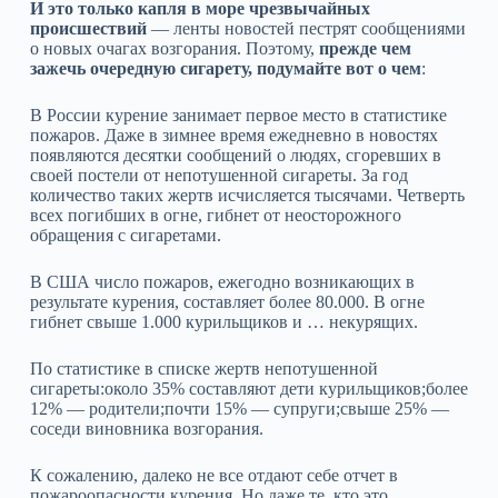
И это только капля в море чрезвычайных
происшествий
— ленты новостей пестрят сообщениями
о новых очагах возгорания. Поэтому,
прежде чем
зажечь очередную сигарету, подумайте вот о чем
:
В России курение занимает первое место в статистике
пожаров. Даже в зимнее время ежедневно в новостях
появляются десятки сообщений о людях, сгоревших в
своей постели от непотушенной сигареты. За год
количество таких жертв исчисляется тысячами. Четверть
всех погибших в огне, гибнет от неосторожного
обращения с сигаретами.
В США число пожаров, ежегодно возникающих в
результате курения, составляет более 80.000. В огне
гибнет свыше 1.000 курильщиков и … некурящих.
По статистике в списке жертв непотушенной
сигареты:около 35% составляют дети курильщиков;более
12% — родители;почти 15% — супруги;свыше 25% —
соседи виновника возгорания.
К сожалению, далеко не все отдают себе отчет в
пожароопасности курения. Но даже те, кто это