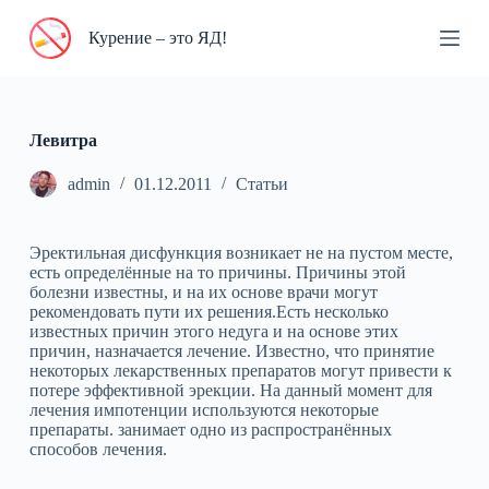
П
Курение – это ЯД!
е
р
е
й
т
и
Левитра
к
с
admin
01.12.2011
Статьи
у
т
и
Эректильная дисфункция возникает не на пустом месте,
есть определённые на то причины. Причины этой
болезни известны, и на их основе врачи могут
рекомендовать пути их решения.Есть несколько
известных причин этого недуга и на основе этих
причин, назначается лечение. Известно, что принятие
некоторых лекарственных препаратов могут привести к
потере эффективной эрекции. На данный момент для
лечения импотенции используются некоторые
препараты. занимает одно из распространённых
способов лечения.