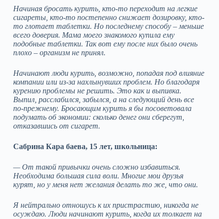
Начиная бросать курить, кто-то переходит на легкие
сигареты, кто-то постепенно снижает дозировку, кто-
то глотает таблетки. Но последнему способу – меньше
всего доверия. Мама моего знакомого купила ему
подобные таблетки. Так вот ему после них было очень
плохо – организм не принял.
Начинают люди курить, возможно, попадая под влияние
компании или из-за нахлынувших проблем. Но благодаря
курению проблемы не решить. Это как и выпивка.
Выпил, расслабился, забылся, а на следующий день все
по-прежнему. Бросающим курить я бы посоветовала
подумать об экономии: сколько денег они сберегут,
отказавшись от сигарет.
Сабрина Кара баева, 15 лет, школьница:
— От такой привычки очень сложно избавиться.
Необходима большая сила воли. Многие мои друзья
курят, но у меня нет желания делать то же, что они.
Я нейтрально отношусь к их пристрастию, никогда не
осуждаю. Люди начинают курить, когда их толкает на