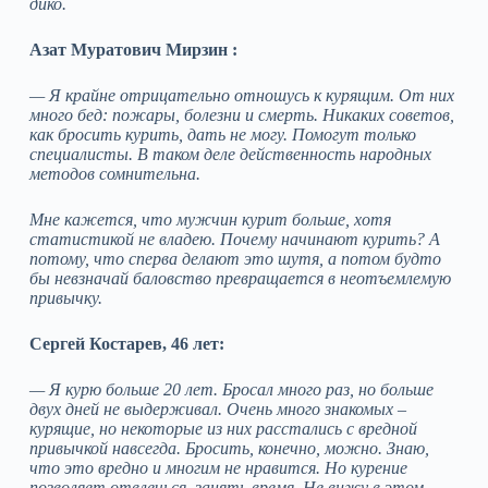
дико.
Азат Муратович Мирзин :
— Я крайне отрицательно отношусь к курящим. От них
много бед: пожары, болезни и смерть. Никаких советов,
как бросить курить, дать не могу. Помогут только
специалисты. В таком деле действенность народных
методов сомнительна.
Мне кажется, что мужчин курит больше, хотя
статистикой не владею. Почему начинают курить? А
потому, что сперва делают это шутя, а потом будто
бы невзначай баловство превращается в неотъемлемую
привычку.
Сергей Костарев, 46 лет:
— Я курю больше 20 лет. Бросал много раз, но больше
двух дней не выдерживал. Очень много знакомых –
курящие, но некоторые из них расстались с вредной
привычкой навсегда. Бросить, конечно, можно. Знаю,
что это вредно и многим не нравится. Но курение
позволяет отвлечься, занять время. Не вижу в этом