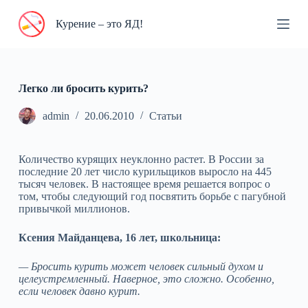
П
Курение – это ЯД!
е
р
е
й
т
и
Легко ли бросить курить?
к
с
admin
20.06.2010
Статьи
у
т
и
Количество курящих неуклонно растет. В России за
последние 20 лет число курильщиков выросло на 445
тысяч человек. В настоящее время решается вопрос о
том, чтобы следующий год посвятить борьбе с пагубной
привычкой миллионов.
Ксения Майданцева, 16 лет, школьница:
— Бросить курить может человек сильный духом и
целеустремленный. Наверное, это сложно. Особенно,
если человек давно курит.