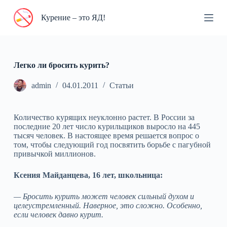
П
Курение – это ЯД!
е
р
е
й
т
и
Легко ли бросить курить?
к
с
admin
04.01.2011
Статьи
у
т
и
Количество курящих неуклонно растет. В России за
последние 20 лет число курильщиков выросло на 445
тысяч человек. В настоящее время решается вопрос о
том, чтобы следующий год посвятить борьбе с пагубной
привычкой миллионов.
Ксения Майданцева, 16 лет, школьница:
— Бросить курить может человек сильный духом и
целеустремленный. Наверное, это сложно. Особенно,
если человек давно курит.