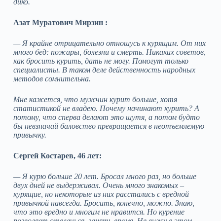
дико.
Азат Муратович Мирзин :
— Я крайне отрицательно отношусь к курящим. От них
много бед: пожары, болезни и смерть. Никаких советов,
как бросить курить, дать не могу. Помогут только
специалисты. В таком деле действенность народных
методов сомнительна.
Мне кажется, что мужчин курит больше, хотя
статистикой не владею. Почему начинают курить? А
потому, что сперва делают это шутя, а потом будто
бы невзначай баловство превращается в неотъемлемую
привычку.
Сергей Костарев, 46 лет:
— Я курю больше 20 лет. Бросал много раз, но больше
двух дней не выдерживал. Очень много знакомых –
курящие, но некоторые из них расстались с вредной
привычкой навсегда. Бросить, конечно, можно. Знаю,
что это вредно и многим не нравится. Но курение
позволяет отвлечься, занять время. Не вижу в этом