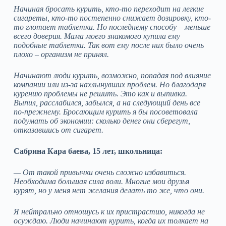
Начиная бросать курить, кто-то переходит на легкие
сигареты, кто-то постепенно снижает дозировку, кто-
то глотает таблетки. Но последнему способу – меньше
всего доверия. Мама моего знакомого купила ему
подобные таблетки. Так вот ему после них было очень
плохо – организм не принял.
Начинают люди курить, возможно, попадая под влияние
компании или из-за нахлынувших проблем. Но благодаря
курению проблемы не решить. Это как и выпивка.
Выпил, расслабился, забылся, а на следующий день все
по-прежнему. Бросающим курить я бы посоветовала
подумать об экономии: сколько денег они сберегут,
отказавшись от сигарет.
Сабрина Кара баева, 15 лет, школьница:
— От такой привычки очень сложно избавиться.
Необходима большая сила воли. Многие мои друзья
курят, но у меня нет желания делать то же, что они.
Я нейтрально отношусь к их пристрастию, никогда не
осуждаю. Люди начинают курить, когда их толкает на