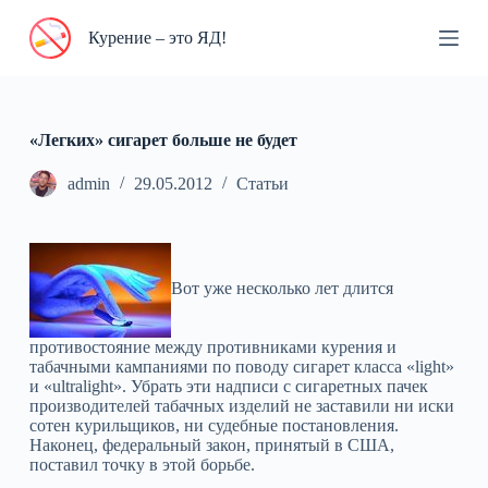
П
Курение – это ЯД!
е
р
е
й
т
и
«Легких» сигарет больше не будет
к
с
admin
29.05.2012
Статьи
у
т
и
Вот уже несколько лет длится
противостояние между противниками курения и
табачными кампаниями по поводу сигарет класса «light»
и «ultralight». Убрать эти надписи с сигаретных пачек
производителей табачных изделий не заставили ни иски
сотен курильщиков, ни судебные постановления.
Наконец, федеральный закон, принятый в США,
поставил точку в этой борьбе.