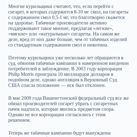
Многие курильщики считают, что, если перейти с
сигарет, в которых содержится 8-10 мг смол, на сигареты
с содержанием смол 0,5-1 мг, это благотворно скажется
на здоровье. Табачные производители активно
поддерживают такое мнение, предлагая «легкие»,
«мягкие» или «натуральные» сигареты. На самом же
деле, вред от них даже больше, чем от табачных изделий
со стандартным содержанием смол и никотина.
Поэтому курильщики уже несколько лет обращаются в
суд, обвиняя табачные кампании в намеренном введении
потребителей в заблуждение. В 2003 году корпорация
Philip Morris проиграла 10 миллиардов долларов в
подобном деле, однако апелляция в Верховный Суд
США спасла положение — иск был отклонен.
В мае 2009 года Вашингтонский федеральный суд все же
обязал производителей сигарет убрать с сигаретных
пачек надписи, которые явились предметом спора.
Однако не все корпорации согласились с этим
решением.
Теперь же табачные кампании будут вынуждены