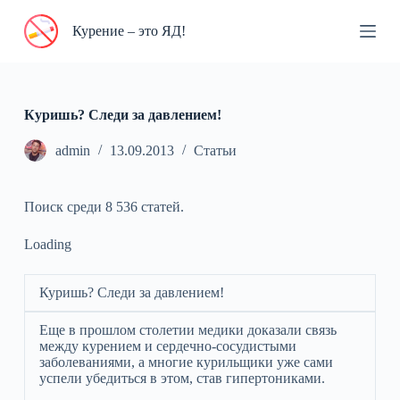
П
Курение – это ЯД!
е
р
е
й
т
и
Куришь? Следи за давлением!
к
с
admin
13.09.2013
Статьи
у
т
и
Поиск среди 8 536 статей.
Loading
Куришь? Следи за давлением!
Еще в прошлом столетии медики доказали связь
между курением и сердечно-сосудистыми
заболеваниями, а многие курильщики уже сами
успели убедиться в этом, став гипертониками.