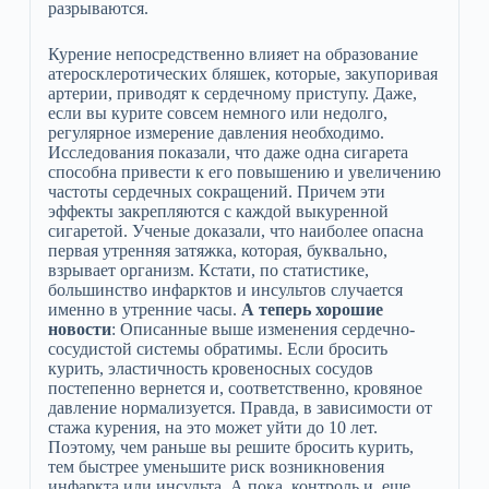
разрываются.
Курение непосредственно влияет на образование
атеросклеротических бляшек, которые, закупоривая
артерии, приводят к сердечному приступу. Даже,
если вы курите совсем немного или недолго,
регулярное измерение давления необходимо.
Исследования показали, что даже одна сигарета
способна привести к его повышению и увеличению
частоты сердечных сокращений. Причем эти
эффекты закрепляются с каждой выкуренной
сигаретой. Ученые доказали, что наиболее опасна
первая утренняя затяжка, которая, буквально,
взрывает организм. Кстати, по статистике,
большинство инфарктов и инсультов случается
именно в утренние часы.
А теперь хорошие
новости
: Описанные выше изменения сердечно-
сосудистой системы обратимы. Если бросить
курить, эластичность кровеносных сосудов
постепенно вернется и, соответственно, кровяное
давление нормализуется. Правда, в зависимости от
стажа курения, на это может уйти до 10 лет.
Поэтому, чем раньше вы решите бросить курить,
тем быстрее уменьшите риск возникновения
инфаркта или инсульта. А пока, контроль и, еще