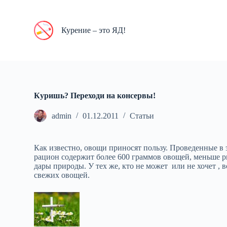
П
е
р
Курение – это ЯД!
е
й
т
и
к
с
у
Куришь? Переходи на консервы!
т
и
admin
01.12.2011
Статьи
Как известно, овощи приносят пользу. Проведенные в 
рацион содержит более 600 граммов овощей, меньше ри
дары природы. У тех же, кто не может или не хочет , 
свежих овощей.