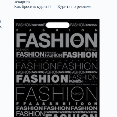
лекарств
Как бросить курить? — Курить по рекламе
Ь
о