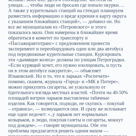
улицах…, чтобы люди не бросали где попало окурки….
А также у курительных станций на стендах планируем
разместить информацию о вреде курения и карту округа
с указанием ближайших станций», — добавил он. Но
все же муниципалам из «Петровского» и этого
показалось мало. Они намерены в ближайшее время
обратиться в комитет по транспорту и
«Пассажиравтотранс» с предложением провести
эксперимент и переоборудовать один или два автобуса
под передвижные курительные станции. Курсировать
эти «дымящие колеса» должны по улицам Петроградки.
«Если курящий хочет, его нужно изолировать, и пусть
он в этом автобусе накурится», — объясняет
Ильковский. Но и то, что в ларьках «Роспечати»
помимо, скажем, журнала «Город» и «МК в Питере»,
можно прикупить сигареты, не ускользнуло от
бдительного взгляда местных властей. «Почти на 40-50%
площадей витрин ларьков выставлены табачные
изделия. Как говорится, подходи, не скупись – покупай
– отравись», — возмущаются они. И сразу же всплывает
еще один недочет: «..у ларьков нет нормальных
козырьков, и люди, покупая газеты и сигареты, мокнут
под дождем», — говорят муниципалы. Обе эти
проблемы предлагается решить одним махом —