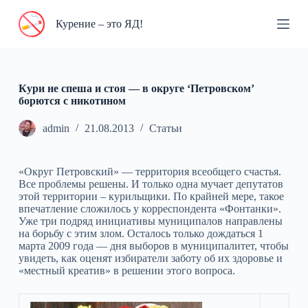
П
Курение – это ЯД!
е
р
е
й
т
и
Кури не спеша и стоя — в округе ‘Петровском’
к
борются с никотином
с
у
admin
21.08.2013
Статьи
т
и
«Округ Петровский» — территория всеобщего счастья.
Все проблемы решены. И только одна мучает депутатов
этой территории – курильщики. По крайней мере, такое
впечатление сложилось у корреспондента «Фонтанки».
Уже три подряд инициативы муниципалов направлены
на борьбу с этим злом. Осталось только дождаться 1
марта 2009 года — дня выборов в муниципалитет, чтобы
увидеть, как оценят избиратели заботу об их здоровье и
«местный креатив» в решении этого вопроса.