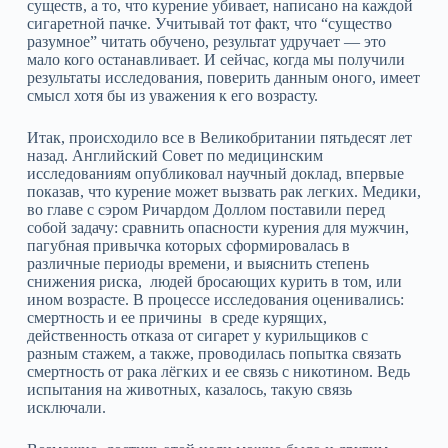
существ, а то, что курение убивает, написано на каждой
сигаретной пачке. Учитывай тот факт, что “существо
разумное” читать обучено, результат удручает — это
мало кого останавливает. И сейчас, когда мы получили
результаты исследования, поверить данным оного, имеет
смысл хотя бы из уважения к его возрасту.
Итак, происходило все в Великобритании пятьдесят лет
назад. Английский Совет по медицинским
исследованиям опубликовал научный доклад, впервые
показав, что курение может вызвать рак легких. Медики,
во главе с сэром Ричардом Доллом поставили перед
собой задачу: сравнить опасности курения для мужчин,
пагубная привычка которых сформировалась в
различные периоды времени, и выяснить степень
снижения риска, людей бросающих курить в том, или
ином возрасте. В процессе исследования оценивались:
смертность и ее причины в среде курящих,
действенность отказа от сигарет у курильщиков с
разным стажем, а также, проводилась попытка связать
смертность от рака лёгких и ее связь с никотином. Ведь
испытания на животных, казалось, такую связь
исключали.