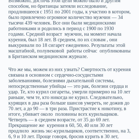
Возможно, достичь этой цели можно было и другим
способом, но британцы затеяли исследование,
продлившееся с 1951 по 2001 годы, к участию в котором,
было привлечено огромное количество мужчин — 34
тысячи 439 человек. Все они были медицинскими
работниками и родились в период с 1900 по 1930
годами. Средний возраст мужчин, на момент начала
курения, был 18 лет. В среднем, по их словам , они
выкуривали по 18 сигарет ежедневно. Результаты этой
масштабной, полувековой работы сейчас опубликованы
в Британском медицинском журнале.
Что же мы, можем из них узнать? Смертность от курения
связана в основном с сердечно-сосудистыми
заболеваниями, болезнями дыхательной системы,
непосредственные убийцы — это рак, болезни сердца и
удар. Те, кто курил сигареты, умерли примерно на 10 лет
раньше, чем те, кто никогда не курил. Следовательно,
курящих в два раза больше шансов умереть, не дожив до
70 лет, а до 90 — в три раза. Пристрастие к никотину, в
итоге, убивает около половины всех курильщиков.
Четверть — в среднем возрасте, от 35 до 69 лет.
Прекращение же курения в 60, 50, 40 или 30 лет
продлило жизнь экс-курильщиков, соответственно, на 3,
6, 9 и 10 лет. Проще говоря, бросив курить в 30 лет,