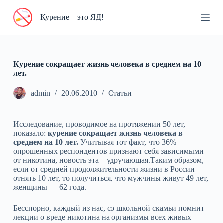
П
Курение – это ЯД!
е
р
е
й
т
и
Курение сокращает жизнь человека в среднем на 10
к
лет.
с
у
admin
20.06.2010
Статьи
т
и
Исследование, проводимое на протяжении 50 лет,
показало:
курение сокращает жизнь человека в
среднем на 10 лет.
Учитывая тот факт, что 36%
опрошенных респондентов признают себя зависимыми
от никотина, новость эта – удручающая.Таким образом,
если от средней продолжительности жизни в России
отнять 10 лет, то получиться, что мужчины живут 49 лет,
женщины — 62 года.
Бесспорно, каждый из нас, со школьной скамьи помнит
лекции о вреде никотина на организмы всех живых