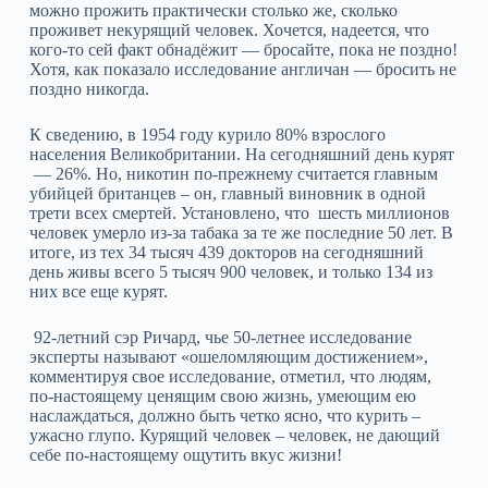
можно прожить практически столько же, сколько
проживет некурящий человек. Хочется, надеется, что
кого-то сей факт обнадёжит — бросайте, пока не поздно!
Хотя, как показало исследование англичан — бросить не
поздно никогда.
К сведению, в 1954 году курило 80% взрослого
населения Великобритании. На сегодняшний день курят
— 26%. Но, никотин по-прежнему считается главным
убийцей британцев – он, главный виновник в одной
трети всех смертей. Установлено, что шесть миллионов
человек умерло из-за табака за те же последние 50 лет. В
итоге, из тех 34 тысяч 439 докторов на сегодняшний
день живы всего 5 тысяч 900 человек, и только 134 из
них все еще курят.
92-летний сэр Ричард, чье 50-летнее исследование
эксперты называют «ошеломляющим достижением»,
комментируя свое исследование, отметил, что людям,
по-настоящему ценящим свою жизнь, умеющим ею
наслаждаться, должно быть четко ясно, что курить –
ужасно глупо. Курящий человек – человек, не дающий
себе по-настоящему ощутить вкус жизни!