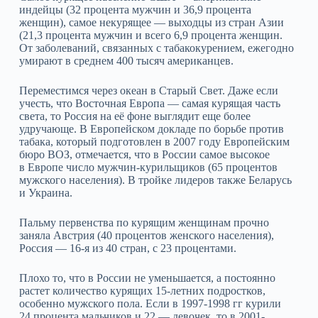
индейцы (32 процента мужчин и 36,9 процента
женщин), самое некурящее — выходцы из стран Азии
(21,3 процента мужчин и всего 6,9 процента женщин.
От заболеваний, связанных с табакокурением, ежегодно
умирают в среднем 400 тысяч американцев.
Переместимся через океан в Старый Свет. Даже если
учесть, что Восточная Европа — самая курящая часть
света, то Россия на её фоне выглядит еще более
удручающе. В Европейском докладе по борьбе против
табака, который подготовлен в 2007 году Европейским
бюро ВОЗ, отмечается, что в России самое высокое
в Европе число мужчин-курильщиков (65 процентов
мужского населения). В тройке лидеров также Беларусь
и Украина.
Пальму первенства по курящим женщинам прочно
заняла Австрия (40 процентов женского населения),
Россия — 16-я из 40 стран, с 23 процентами.
Плохо то, что в России не уменьшается, а постоянно
растет количество курящих 15-летних подростков,
особенно мужского пола. Если в 1997-1998 гг курили
24 процента мальчиков и 22 — девочек, то в 2001-