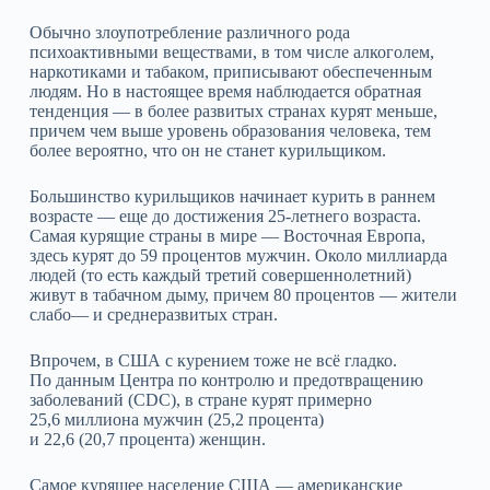
Обычно злоупотребление различного рода
психоактивными веществами, в том числе алкоголем,
наркотиками и табаком, приписывают обеспеченным
людям. Но в настоящее время наблюдается обратная
тенденция — в более развитых странах курят меньше,
причем чем выше уровень образования человека, тем
более вероятно, что он не станет курильщиком.
Большинство курильщиков начинает курить в раннем
возрасте — еще до достижения 25-летнего возраста.
Самая курящие страны в мире — Восточная Европа,
здесь курят до 59 процентов мужчин. Около миллиарда
людей (то есть каждый третий совершеннолетний)
живут в табачном дыму, причем 80 процентов — жители
слабо— и среднеразвитых стран.
Впрочем, в США с курением тоже не всё гладко.
По данным Центра по контролю и предотвращению
заболеваний (CDC), в стране курят примерно
25,6 миллиона мужчин (25,2 процента)
и 22,6 (20,7 процента) женщин.
Самое курящее население США — американские