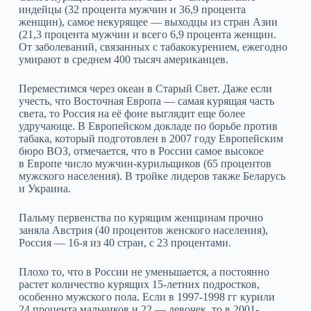
индейцы (32 процента мужчин и 36,9 процента
женщин), самое некурящее — выходцы из стран Азии
(21,3 процента мужчин и всего 6,9 процента женщин.
От заболеваний, связанных с табакокурением, ежегодно
умирают в среднем 400 тысяч американцев.
Переместимся через океан в Старый Свет. Даже если
учесть, что Восточная Европа — самая курящая часть
света, то Россия на её фоне выглядит еще более
удручающе. В Европейском докладе по борьбе против
табака, который подготовлен в 2007 году Европейским
бюро ВОЗ, отмечается, что в России самое высокое
в Европе число мужчин-курильщиков (65 процентов
мужского населения). В тройке лидеров также Беларусь
и Украина.
Пальму первенства по курящим женщинам прочно
заняла Австрия (40 процентов женского населения),
Россия — 16-я из 40 стран, с 23 процентами.
Плохо то, что в России не уменьшается, а постоянно
растет количество курящих 15-летних подростков,
особенно мужского пола. Если в 1997-1998 гг курили
24 процента мальчиков и 22 — девочек, то в 2001-