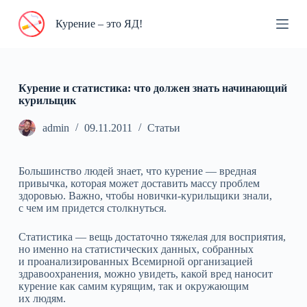
П
Курение – это ЯД!
е
р
е
й
т
и
Курение и статистика: что должен знать начинающий
к
курильщик
с
у
admin
09.11.2011
Статьи
т
и
Большинство людей знает, что курение — вредная
привычка, которая может доставить массу проблем
здоровью. Важно, чтобы новички-курильщики знали,
с чем им придется столкнуться.
Статистика — вещь достаточно тяжелая для восприятия,
но именно на статистических данных, собранных
и проанализированных Всемирной организацией
здравоохранения, можно увидеть, какой вред наносит
курение как самим курящим, так и окружающим
их людям.