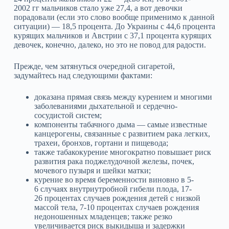
2002 гг мальчиков стало уже 27,4, а вот девочки
порадовали (если это слово вообще применимо к данной
ситуации) — 18,5 процента. До Украины с 44,6 процента
курящих мальчиков и Австрии с 37,1 процента курящих
девочек, конечно, далеко, но это не повод для радости.
Прежде, чем затянуться очередной сигаретой,
задумайтесь над следующими фактами:
доказана прямая связь между курением и многими
заболеваниями дыхательной и сердечно-
сосудистой систем;
компоненты табачного дыма — самые известные
канцерогены, связанные с развитием рака легких,
трахеи, бронхов, гортани и пищевода;
также табакокурение многократно повышает риск
развития рака поджелудочной железы, почек,
мочевого пузыря и шейки матки;
курение во время беременности виновно в 5-
6 случаях внутриутробной гибели плода, 17-
26 процентах случаев рождения детей с низкой
массой тела, 7-10 процентах случаев рождения
недоношенных младенцев; также резко
увеличивается риск выкидыша и задержки