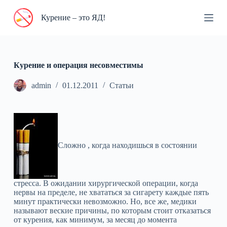
П
Курение – это ЯД!
е
р
е
й
т
и
Курение и операция несовместимы
к
с
admin
01.12.2011
Статьи
у
т
и
Сложно , когда находишься в состоянии
стресса. В ожидании хирургической операции, когда
нервы на пределе, не хвататься за сигарету каждые пять
минут практически невозможно. Но, все же, медики
называют веские причины, по которым стоит отказаться
от курения, как минимум, за месяц до момента