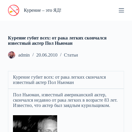
П
Курение – это ЯД!
е
р
е
й
т
и
Курение губит всех: от рака легких скончался
к
известный актер Пол Ньюман
с
у
admin
20.06.2010
Статьи
т
и
Курение губит всех: от рака легких скончался
известный актер Пол Ньюман
Пол Ньюман, известный американский актер,
скончался недавно от рака легких в возрасте 83 лет.
Известно, что актер был заядлым курильщиком.