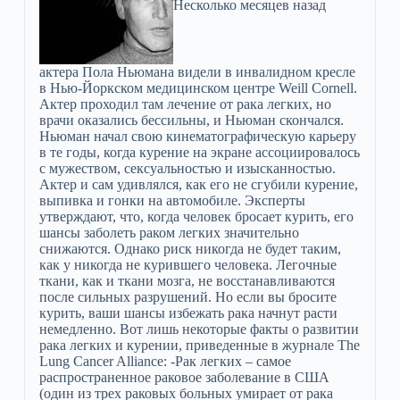
Несколько месяцев назад
актера Пола Ньюмана видели в инвалидном кресле
в Нью-Йоркском медицинском центре Weill Cornell.
Актер проходил там лечение от рака легких, но
врачи оказались бессильны, и Ньюман скончался.
Ньюман начал свою кинематографическую карьеру
в те годы, когда курение на экране ассоциировалось
с мужеством, сексуальностью и изысканностью.
Актер и сам удивлялся, как его не сгубили курение,
выпивка и гонки на автомобиле. Эксперты
утверждают, что, когда человек бросает курить, его
шансы заболеть раком легких значительно
снижаются. Однако риск никогда не будет таким,
как у никогда не курившего человека. Легочные
ткани, как и ткани мозга, не восстанавливаются
после сильных разрушений. Но если вы бросите
курить, ваши шансы избежать рака начнут расти
немедленно. Вот лишь некоторые факты о развитии
рака легких и курении, приведенные в журнале The
Lung Cancer Alliance: -Рак легких – самое
распространенное раковое заболевание в США
(один из трех раковых больных умирает от рака