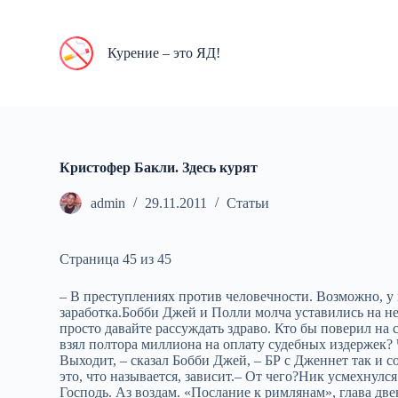
П
е
р
Курение – это ЯД!
е
й
т
и
к
с
у
Кристофер Бакли. Здесь курят
т
и
admin
29.11.2011
Статьи
Страница 45 из 45
– В преступлениях против человечности. Возможно, у 
заработка.Бобби Джей и Полли молча уставились на нег
просто давайте рассуждать здраво. Кто бы поверил на с
взял полтора миллиона на оплату судебных издержек? 
Выходит, – сказал Бобби Джей, – БР с Дженнет так и со
это, что называется, зависит.– От чего?Ник усмехнулс
Господь. Аз воздам. «Послание к римлянам», глава две