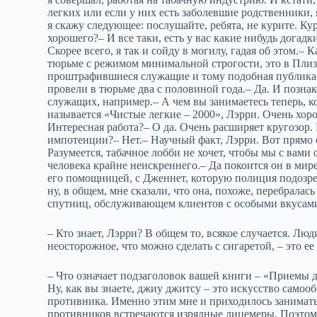
легких или если у них есть заболевшие родственники, 
я скажу следующее: послушайте, ребята, не курите. Кур
хорошего?– И все таки, есть у вас какие нибудь догад
Скорее всего, я так и сойду в могилу, гадая об этом.–
тюрьме с режимом минимальной строгости, это в Пли
проштрафившиеся служащие и тому подобная публика. 
провели в тюрьме два с половиной года.– Да. И позна
служащих, например.– А чем вы занимаетесь теперь, к
называется «Чистые легкие – 2000», Лэрри. Очень хор
Интересная работа?– О да. Очень расширяет кругозор. 
импотенции?– Нет.– Научный факт, Лэрри. Вот прямо 
Разумеется, табачное лобби не хочет, чтобы мы с вами 
человека крайне неискреннего.– Да покоится он в мире
его помощницей, с Дженнет, которую полиция подозр
ну, в общем, мне сказали, что она, похоже, перебрала
спутниц, обслуживающем клиентов с особыми вкусами.
– Кто знает, Лэрри? В общем то, всякое случается. Лю
неосторожное, что можно сделать с сигаретой, – это ее
– Что означает подзаголовок вашей книги – «Приемы
Ну, как вы знаете, джиу джитсу – это искусство самоо
противника. Именно этим мне и приходилось заниматьс
противников встречаются изрядные лицемеры. Поэтому 