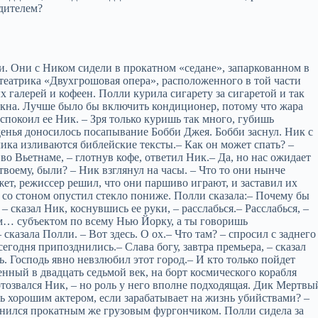
одителем?
лли. Они с Ником сидели в прокатном «седане», запаркованном в
 театрика «Двухгрошовая опера», расположенного в той части
 галерей и кофеен. Полли курила сигарету за сигаретой и так
окна. Лучше было бы включить кондиционер, потому что жара
спокоил ее Ник. – Зря только куришь так много, губишь
иденья доносилось посапывание Бобби Джея. Бобби заснул. Ник с
ика изливаются библейские тексты.– Как он может спать? –
о Вьетнаме, – глотнув кофе, ответил Ник.– Да, но нас ожидает
воему, были? – Ник взглянул на часы. – Что то они нынче
жет, режиссер решил, что они паршиво играют, и заставил их
к со стоном опустил стекло пониже. Полли сказала:– Почему бы
– сказал Ник, коснувшись ее руки, – расслабься.– Расслабься, –
им… субъектом по всему Нью Йорку, а ты говоришь
сказала Полли. – Вот здесь. О ох.– Что там? – спросил с заднего
сегодня припозднились.– Слава богу, завтра премьера, – сказал
. Господь явно невзлюбил этот город.– И кто только пойдет
нный в двадцать седьмой век, на борт космического корабля
отозвался Ник, – но роль у него вполне подходящая. Дик Мертвы
ь хорошим актером, если зарабатывает на жизнь убийствами? –
нился прокатным же грузовым фургончиком. Полли сидела за