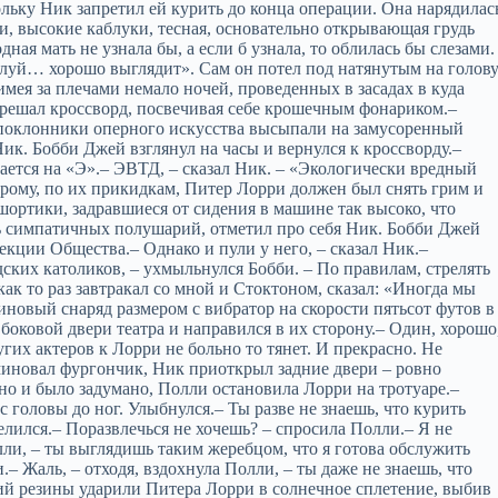
ольку Ник запретил ей курить до конца операции. Она нарядилас
, высокие каблуки, тесная, основательно открывающая грудь
дная мать не узнала бы, а если б узнала, то облилась бы слезами.
жалуй… хорошо выглядит». Сам он потел под натянутым на голов
мея за плечами немало ночей, проведенных в засадах в куда
и решал кроссворд, посвечивая себе крошечным фонариком.–
, поклонники оперного искусства высыпали на замусоренный
ик. Бобби Джей взглянул на часы и вернулся к кроссворду.–
нается на «Э».– ЭВТД, – сказал Ник. – «Экологически вредный
орому, по их прикидкам, Питер Лорри должен был снять грим и
 шортики, задравшиеся от сидения в машине так высоко, что
 симпатичных полушарий, отметил про себя Ник. Бобби Джей
екции Общества.– Однако и пули у него, – сказал Ник.–
ских католиков, – ухмыльнулся Бобби. – По правилам, стрелять
ак то раз завтракал со мной и Стоктоном, сказал: «Иногда мы
новый снаряд размером с вибратор на скорости пятьсот футов в
боковой двери театра и направился в их сторону.– Один, хорошо
угих актеров к Лорри не больно то тянет. И прекрасно. Не
миновал фургончик, Ник приоткрыл задние двери – ровно
но и было задумано, Полли остановила Лорри на тротуаре.–
с головы до ног. Улыбнулся.– Ты разве не знаешь, что курить
лился.– Поразвлечься не хочешь? – спросила Полли.– Я не
лли, – ты выглядишь таким жеребцом, что я готова обслужить
.– Жаль, – отходя, вздохнула Полли, – ты даже не знаешь, что
ций резины ударили Питера Лорри в солнечное сплетение, выбив