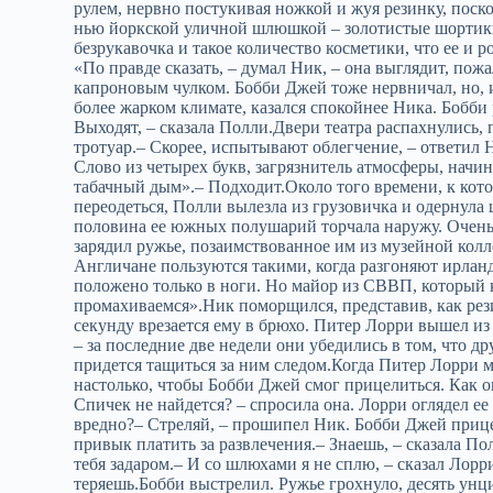
рулем, нервно постукивая ножкой и жуя резинку, поск
нью йоркской уличной шлюшкой – золотистые шортики
безрукавочка и такое количество косметики, что ее и ро
«По правде сказать, – думал Ник, – она выглядит, по
капроновым чулком. Бобби Джей тоже нервничал, но, и
более жарком климате, казался спокойнее Ника. Бобб
Выходят, – сказала Полли.Двери театра распахнулись
тротуар.– Скорее, испытывают облегчение, – ответил Н
Слово из четырех букв, загрязнитель атмосферы, начи
табачный дым».– Подходит.Около того времени, к кот
переодеться, Полли вылезла из грузовичка и одернула
половина ее южных полушарий торчала наружу. Очень
зарядил ружье, позаимствованное им из музейной колл
Англичане пользуются такими, когда разгоняют ирланд
положено только в ноги. Но майор из СВВП, который к
промахиваемся».Ник поморщился, представив, как рези
секунду врезается ему в брюхо. Питер Лорри вышел из 
– за последние две недели они убедились в том, что др
придется тащиться за ним следом.Когда Питер Лорри 
настолько, чтобы Бобби Джей смог прицелиться. Как о
Спичек не найдется? – спросила она. Лорри оглядел ее 
вредно?– Стреляй, – прошипел Ник. Бобби Джей прице
привык платить за развлечения.– Знаешь, – сказала По
тебя задаром.– И со шлюхами я не сплю, – сказал Лорри
теряешь.Бобби выстрелил. Ружье грохнуло, десять ун