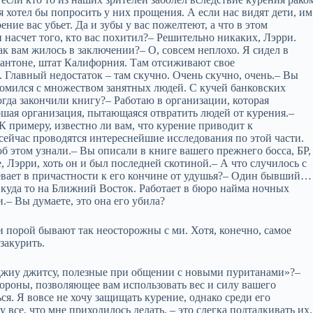
я хотел бы попросить у них прощения. А если нас видят дети, им
ение вас убьет. Да и зубы у вас пожелтеют, а что в этом
ки насчет того, кто вас похитил?– Решительно никаких, Лэрри.
 Как вам жилось в заключении?– О, совсем неплохо. Я сидел в
зантоне, штат Калифорния. Там отсиживают свое
Главный недостаток – там скучно. Очень скучно, очень.– Вы
комился с множеством занятных людей. С кучей банковских
огда закончили книгу?– Работаю в организации, которая
ошая организация, пытающаяся отвратить людей от курения.–
К примеру, известно ли вам, что курение приводит к
сейчас проводятся интереснейшие исследования по этой части.
об этом узнали.– Вы описали в книге вашего прежнего босса, БР,
, Лэрри, хоть он и был последней скотиной.– А что случилось с
евает в причастности к его кончине от удушья?– Один бывший…
сь куда то на Ближний Восток. Работает в бюро найма ночных
– Вы думаете, это она его убила?
ди порой бывают так неосторожны с ми. Хотя, конечно, самое
 закурить.
 джиу джитсу, полезные при общении с новыми пуританами»?–
бороны, позволяющее вам использовать вес и силу вашего
я. Я вовсе не хочу защищать курение, однако среди его
все, что мне приходилось делать, – это слегка подталкивать их,