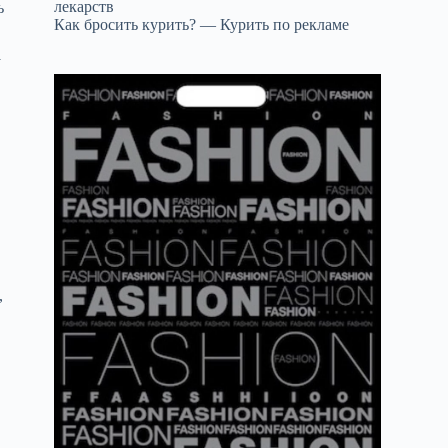
лекарств
ь
Как бросить курить? — Курить по рекламе
у
,