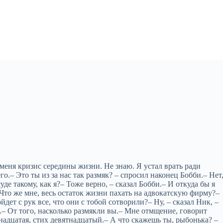
меня кризис середины жизни. Не знаю. Я устал врать ради
о.– Это ты из за нас так размяк? – спросил наконец Бобби.– Нет
уде такому, как я?– Тоже верно, – сказал Бобби.– И откуда бы я
Что же мне, весь остаток жизни пахать на адвокатскую фирму?–
йдет с рук все, что они с тобой сотворили?– Ну, – сказал Ник, –
я.– От того, насколько размякли вы.– Мне отмщение, говорит
надцатая, стих девятнадцатый.– А что скажешь ты, рыбонька? –