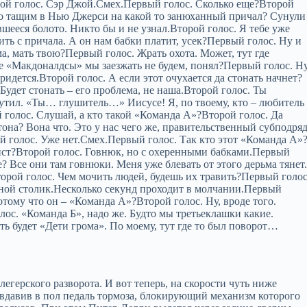
орой голос. Сэр Джой.Смех.Первый голос. Сколько еще?Второй
его тащим в Нью Джерси на какой то занюханный причал? Сунули
вшееся болото. Никто бы и не узнал.Второй голос. Я тебе уже
сить с причала. А он нам бабки платит, усек?Первый голос. Ну и
ма, мать твою?Первый голос. Жрать охота. Может, тут где
е «Макдоналдсы» мы заезжать не будем, понял?Первый голос. Н
ридется.Второй голос. А если этот очухается да стонать начнет?
Будет стонать – его проблема, не наша.Второй голос. Ты
рутил. «Ты… глушитель…» Иисусе! Я, по твоему, кто – любитель
голос. Слушай, а кто такой «Команда А»?Второй голос. Да
на? Вона что. Это у нас чего же, правительственный субподря
 голос. Уже нет.Смех.Первый голос. Так кто этот «Команда А»
бист?Второй голос. Говнюк, но с охеренными бабками.Первый
? Все они там говнюки. Меня уже блевать от этого дерьма тянет
орой голос. Чем мочить людей, будешь их травить?Первый голос
а мной столик.Несколько секунд проходит в молчании.Первый
отому что он – «Команда А»?Второй голос. Ну, вроде того.
ос. «Команда Б», надо же. Будто мы третьеклашки какие.
ть будет «Дети грома». По моему, тут где то был поворот…
герского разворота. И вот теперь, на скорости чуть ниже
о вдавив в пол педаль тормоза, блокирующий механизм которого