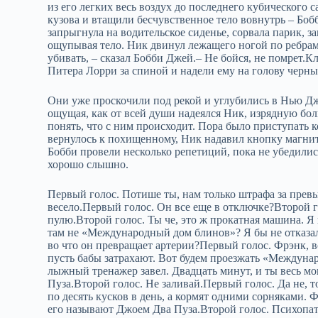
из его легких весь воздух до последнего кубического 
кузова и втащили бесчувственное тело вовнутрь – Бо
запрыгнула на водительское сиденье, сорвала парик, з
ощупывая тело. Ник двинул лежащего ногой по ребрам
убивать, – сказал Бобби Джей.– Не бойся, не помрет.Кл
Питера Лорри за спиной и надели ему на голову черн
Они уже проскочили под рекой и углубились в Нью Дже
ощущая, как от всей души надеялся Ник, изрядную бол
понять, что с ним происходит. Пора было приступать 
вернулось к похищенному, Ник надавил кнопку магнит
Бобби провели несколько репетиций, пока не убедились,
хорошо слышно.
Первый голос. Потише ты, нам только штрафа за превы
весело.Первый голос. Он все еще в отключке?Второй г
пулю.Второй голос. Ты че, это ж прокатная машина. Я
там не «Международный дом блинов»? Я бы не отказал
во что он превращает артерии?Первый голос. Фрэнк, в
пусть бабы затрахают. Вот будем проезжать «Междунар
лыжный тренажер завел. Двадцать минут, и ты весь мо
Пуза.Второй голос. Не заливай.Первый голос. Да не, то
по десять кусков в день, а кормят одними сорняками. Ф
его называют Джоем Два Пуза.Второй голос. Психопат