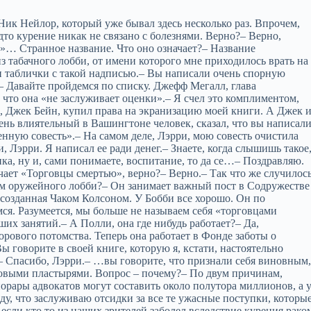
 Ник Нейлор, который уже бывал здесь несколько раз. Впрочем,
удто курение никак не связано с болезнями. Верно?– Верно,
т»… Странное название. Что оно означает?– Название
з табачного лобби, от имени которого мне приходилось врать на
ли таблички с такой надписью.– Вы написали очень спорную
к.– Давайте пройдемся по списку. Джефф Мегалл, глава
, что она «не заслуживает оценки».– Я счел это комплиментом,
, Джек Бейн, купил права на экранизацию моей книги. А Джек 
ень влиятельный в Вашингтоне человек, сказал, что вы написал
енную совесть».– На самом деле, Лэрри, мою совесть очистила
, Лэрри. Я написал ее ради денег.– Знаете, когда слышишь такое
нка, ну и, сами понимаете, воспитание, то да се…– Поздравляю.
ачает «Торговцы смертью», верно?– Верно.– Так что же случилос
м оружейного лобби?– Он занимает важный пост в Содружестве
, созданная Чаком Колсоном. У Бобби все хорошо. Он по
ся. Разумеется, мы больше не называем себя «торговцами
их занятий.– А Полли, она где нибудь работает?– Да,
орового потомства. Теперь она работает в Фонде заботы о
 говорите в своей книге, которую я, кстати, настоятельно
 Спасибо, Лэрри.– …вы говорите, что признали себя виновным
новыми пластырями. Вопрос – почему?– По двум причинам,
норары адвокатов могут составить около полутора миллионов, а 
ду, что заслуживаю отсидки за все те ужасные поступки, которы
 если кто то из наших зрителей заболел вследствие курения рако