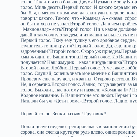
голос. Так что я его больше Двумя Пузами не зову.Вт
голос. Миль десять.Первый голос. И какого хера мы 
бы, бля, в мешок с камнями да закинули в первое попа
говорил какого. Такого, что «Команда А» сказал: сбро
он бы ни хера не узнал.Второй голос. Да в чем пробле
«Макдоналдс» есть?Второй голос. Ни в какие долбаны
давай в закусочную заедем, и из машины вылезать не п
Первый голос. Ткну ему пушку в его долбаное сердце. 
глушитель то прикрутил?Первый голос. Да, сэр, прик
задроченный?Второй голос. Скоро уж приедем.Первый 
хмырь один из Вашингтона.Первый голос. Из Вашингто
получается? Наш жмурик – какая нибудь шишка?Второй
Второй голос. Лоббист.Первый голос. А че такое лоб
голос. Слушай, хочешь знать мое мнение о Вашингтоне
Проверну еще пару дел, и кранты. Открою ресторан.Вт
Не, я серьезно.Второй голос. Ладно, тогда закрепи з
голос. Выходит, нас потому и назвали «Команда Б»? П
Кодовое название. В Вашингтоне это любят.Первый гол
Назвали бы уж «Дети грома».Второй голос. Ладно, пус
Первый голос. Зенки раззявь! Грузовик!!
Полли целую неделю тренировалась в выполнении бутле
сорока, она слегка крутнула руль влево, одновременн