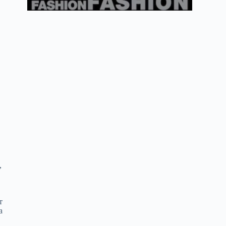
о
,
т
а
й