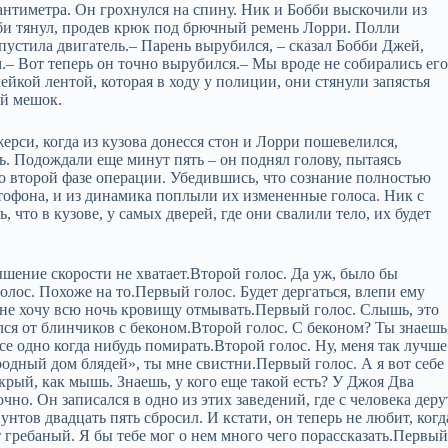
сантиметра. Он грохнулся на спину. Ник и Бобби выскочили из
бби тянул, продев крюк под брючный ремень Лорри. Полли
апустила двигатель.– Парень вырубился, – сказал Бобби Джей,
.– Вот теперь он точно вырубился.– Мы вроде не собирались ег
ейкой лентой, которая в ходу у полиции, они стянули запястья
ый мешок.
рси, когда из кузова донесся стон и Лорри пошевелился,
ь. Подождали еще минут пять – он поднял голову, пытаясь
ко второй фазе операции. Убедившись, что сознание полностью
офона, и из динамика поплыли их измененные голоса. Ник с
 что в кузове, у самых дверей, где они свалили тело, их будет
шение скорости не хватает.Второй голос. Да уж, было бы
олос. Похоже на то.Первый голос. Будет дергаться, влепи ему
 не хочу всю ночь кровищу отмывать.Первый голос. Слышь, это
ся от блинчиков с беконом.Второй голос. С беконом? Ты знаешь
се одно когда нибудь помирать.Второй голос. Ну, меня так лучше
одный дом блядей», ты мне свистни.Первый голос. А я вот себе
крый, как мышь. Знаешь, у кого еще такой есть? У Джоя Два
чно. Он записался в одно из этих заведений, где с человека деру
унтов двадцать пять сбросил. И кстати, он теперь не любит, когд
 гребаный. Я бы тебе мог о нем много чего порассказать.Первы