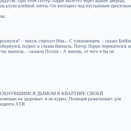
радусов. При этом Питер Лорри вылетел через задние дверцы,
шь куске клейкой ленты. Он воспарил над пустынным проселко
ии.
грохнулся? – ликуя, спросил Ник.– С хлюпающим, – сказал Бобб
обернулся, поднес к глазам бинокль. Питер Лорри перекатился з
час выпила, – сказала Полли.– А знаешь, от чего я бы не
АДОХНУВШИМСЯ ДЫМОМ В КВАРТИРЕ СВОЕЙ
мешан на здоровье» и не курил. Полиция разыскивает для
зидента АТИ