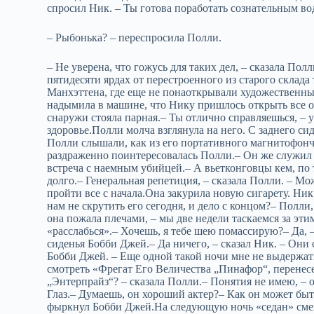
спросил Ник. – Ты готова поработать сознательным в
– Рыбонька? – переспросила Полли.
– Не уверена, что гожусь для таких дел, – сказала По
пятидесяти ярдах от перестроенного из старого склада
Манхэттена, где еще не понаоткрывали художественных
надымила в машине, что Нику пришлось открыть все 
снаружи стояла парная.– Ты отлично справляешься, – у
здоровье.Полли молча взглянула на него. С заднего с
Полли слышали, как из его портативного магнитофонч
раздраженно поинтересовалась Полли.– Он же служил в
встреча с наемным убийцей.– А вьетконговцы кем, по т
долго.– Генеральная репетиция, – сказала Полли. – Мо
пройти все с начала.Она закурила новую сигарету. Ни
нам не скрутить его сегодня, и дело с концом?– Полли, 
она пожала плечами, – мы две недели таскаемся за эт
«расслабься».– Хочешь, я тебе шею помассирую?– Да, – 
сиденья Бобби Джей.– Да ничего, – сказал Ник. – Они 
Бобби Джей. – Еще одной такой ночи мне не выдержать
смотреть «Фрегат Его Величества „Пинафор“, перенесе
„Энтерпрайз“? – сказала Полли.– Понятия не имею, – 
Глаз.– Думаешь, он хороший актер?– Как он может быт
фыркнул Бобби Джей.На следующую ночь «седан» сме