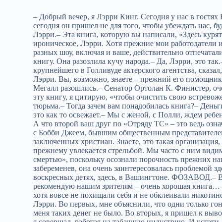
– Добрый вечер, я Лэрри Кинг. Сегодня у нас в гостях
сегодня он пришел не для того, чтобы убеждать нас, б
Лэрри.– Эта книга, которую вы написали, «Здесь куря
ироническое, Лэрри. Хотя прежние мои работодатели и
разных шоу, включая и ваше, действительно отпечата
книгу. Она разозлила кучу народа.– Да, Лэрри, это та
крупнейшего в Голливуде актерского агентства, сказал
Лэрри. Вы, возможно, знаете – прежний его помощник
Мегалл разошлись.– Сенатор Ортолан К. Финистер, оч
эту книгу, я цитирую, «чтобы очистить свою встревож
тюрьма.– Тогда зачем вам понадобилась книга?– Деньги
это как то освежает.– Мы с женой, с Полли, ждем ребе
А что второй ваш друг по «Отряду ТС» – это ведь озн
с Бобби Джеем, бывшим общественным представителе
заключенных христиан. Знаете, это такая организация
прежнему увлекается стрельбой. Мы часто с ним видим
смертью», поскольку осознали порочность прежних наш
забеременев, она очень заинтересовалась проблемой зд
воскресных детях, здесь, в Вашингтоне. ФОЗАВОД.– Вы
рекомендую нашим зрителям – очень хорошая книга…–
хотя вовсе не похищали себя и не обклеивали никоти
Лэрри. Во первых, мне объяснили, что одни только го
меня таких денег не было. Во вторых, я пришел к выво
я совершал, работая на табачную индустрию. И кстати,