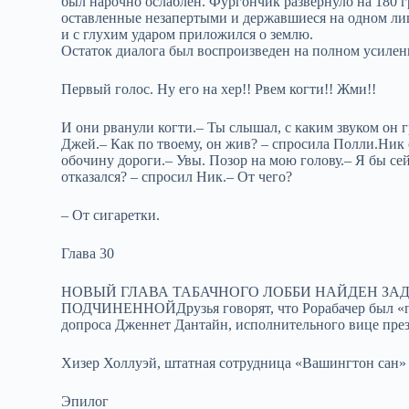
был нарочно ослаблен. Фургончик развернуло на 180 г
оставленные незапертыми и державшиеся на одном ли
и с глухим ударом приложился о землю.
Остаток диалога был воспроизведен на полном усилен
Первый голос. Ну его на хер!! Рвем когти!! Жми!!
И они рванули когти.– Ты слышал, с каким звуком он 
Джей.– Как по твоему, он жив? – спросила Полли.Ник 
обочину дороги.– Увы. Позор на мою голову.– Я бы сей
отказался? – спросил Ник.– От чего?
– От сигаретки.
Глава 30
НОВЫЙ ГЛАВА ТАБАЧНОГО ЛОББИ НАЙДЕН З
ПОДЧИНЕННОЙДрузья говорят, что Рорабачер был «по
допроса Дженнет Дантайн, исполнительного вице пре
Хизер Холлуэй, штатная сотрудница «Вашингтон сан»
Эпилог