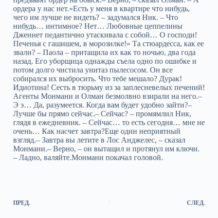
ордера у нас нет.«Есть у меня в квартире что нибудь,
чего им лучше не видеть? – задумался Ник. – Что
нибудь… интимное? Нет… Любовные цеппелины
Дженнет педантично утаскивала с собой… О господи!
Печенья с гашишем, в морозилке!» Та стюардесса, как ее
звали? – Паола – притащила их как то ночью, два года
назад. Его уборщица однажды съела одно по ошибке и
потом долго чистила унитаз пылесосом. Он все
собирался их выбросить. Что тебе мешало? Дурак!
Идиотина! Сесть в тюрьму из за заплесневелых печений!
Агенты Монмани и Олман безмолвно взирали на него.–
Э э… Да, разумеется. Когда вам будет удобно зайти?–
Лучше бы прямо сейчас.– Сейчас? – промямлил Ник,
глядя в ежедневник. – Сейчас… то есть сегодня… мне не
очень… Как насчет завтра?Еще один неприятный
взгляд.– Завтра вы летите в Лос Анджелес, – сказал
Монмани.– Верно, – он вытащил и протянул им ключи.
– Ладно, валяйте.Монмани покачал головой.
ПРЕД.
СЛЕД.