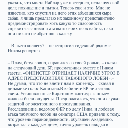
указать, что миста Найлар уже претерпел, испалняя свой
долг, похищение и пытки. Теперь еще и это. Мне не
известно, кто спустил на него этих абъевшихся сыра
сабак, я лишь предлагаю их законному представителю
прадемонстрировать хоть какую то спасобность
справиться с ними и атазвать своих псов вайны, пака
они никаго не абратшш в калеку.
– В чьего коллегу? – переспросил сидевший рядом с
Ником репортер.
– Плам, безусловно, справился со своей ролью, – сказал
на следующий день БР, просматривая вместе с Ником
газеты. «ФИНИСТЕР ОТРИЦАЕТ НАЛИЧИЕ УГРОЗ В
АДРЕС ПРЕДСТАВИТЕЛЯ ТАБАЧНОГО ЛОББИ».–
Не думай, что это не влетит нам в копеечку, – сказал в
динамике голос Капитана.В кабинете БР не хватало
света. Установленные Карлтоном «антиураганные»
жалюзи были опущены. Предполагалось, что они служат
защитой от электронного прослушивания.
Расследование, ведомое ФБР по делу Ника, и лобовая
атака табачного лобби на сенатора США привели к тому,
что уровень параноидальности, обуявшей Академию,
возрастал с каждым днем, точно уровень паводка в