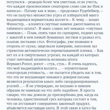
потупился – реакция более чем уместная, если учесть,
что каждое произносимое сенатором слово сам же Ник и
написал.– Патаму как я знаю, – продолжал Рудебейкер, –
что он палучил множество угроз ат избирателей маего
выдающивася вермантскава коллеги.– К чему, – залаял
Финистер, – клонятся смутные намеки джентльмена из
табачного штата?– В маих славах нет никаких «смутных
намеков», – Плам, опять таки по сценарию, поднял кулак
с зажатой в нем пачкой бумажных листков и разжал его,
осыпав листками стол. Фотографы, уже впавшие в
оторопь от скуки, защелкали камерами, наполнив зал
стрекотом автоматически перематываемой пленки. – Как
нет их и в смертельных угрозах, на каждай из каторых
стаит пачтовый штампель великава штата
Вермант.Ропот, ропот – стук, стук.– Я очень надеюсь,
что мой выдающийся коллега… – изумительная
сенаторская учтивость, – не пытается убедить нас в том,
что эти не внушающие никакого доверия письма
являются результатом каких либо скоординированных
усилий…– Я не утверждаю, не внушаю и никоим
образам не намекаю на что либо падобное. Я проста
гаварю, что мы дожили до прискорбнава дня, кагда на
человека, единственный грех каторава состоит в том,
что он атстаивает совершенно законный прадукт,
абъявляется настаящая ахота. В этой связи я хател бы