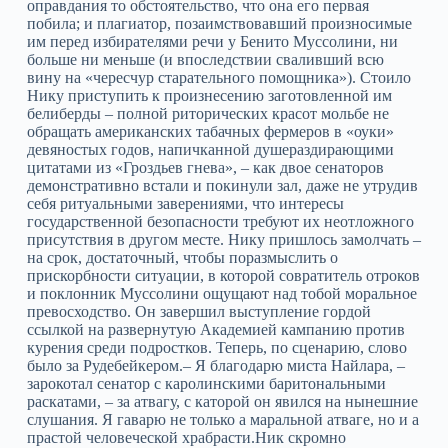
оправдания то обстоятельство, что она его первая
побила; и плагиатор, позаимствовавший произносимые
им перед избирателями речи у Бенито Муссолини, ни
больше ни меньше (и впоследствии сваливший всю
вину на «чересчур старательного помощника»). Стоило
Нику приступить к произнесению заготовленной им
белиберды – полной риторических красот мольбе не
обращать американских табачных фермеров в «оуки»
девяностых годов, напичканной душераздирающими
цитатами из «Гроздьев гнева», – как двое сенаторов
демонстративно встали и покинули зал, даже не утрудив
себя ритуальными заверениями, что интересы
государственной безопасности требуют их неотложного
присутствия в другом месте. Нику пришлось замолчать –
на срок, достаточный, чтобы поразмыслить о
прискорбности ситуации, в которой совратитель отроков
и поклонник Муссолини ощущают над тобой моральное
превосходство. Он завершил выступление гордой
ссылкой на развернутую Академией кампанию против
курения среди подростков. Теперь, по сценарию, слово
было за Рудебейкером.– Я благодарю миста Найлара, –
зарокотал сенатор с каролинскими баритональными
раскатами, – за атвагу, с каторой он явился на нынешние
слушания. Я гаварю не только а маральной атваге, но и а
прастой человеческой храбрасти.Ник скромно