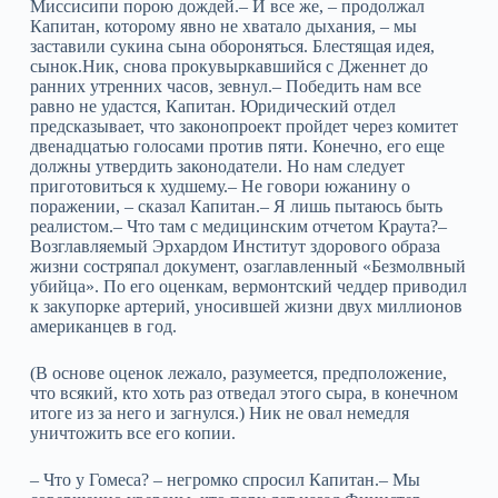
Миссисипи порою дождей.– И все же, – продолжал
Капитан, которому явно не хватало дыхания, – мы
заставили сукина сына обороняться. Блестящая идея,
сынок.Ник, снова прокувыркавшийся с Дженнет до
ранних утренних часов, зевнул.– Победить нам все
равно не удастся, Капитан. Юридический отдел
предсказывает, что законопроект пройдет через комитет
двенадцатью голосами против пяти. Конечно, его еще
должны утвердить законодатели. Но нам следует
приготовиться к худшему.– Не говори южанину о
поражении, – сказал Капитан.– Я лишь пытаюсь быть
реалистом.– Что там с медицинским отчетом Краута?–
Возглавляемый Эрхардом Институт здорового образа
жизни состряпал документ, озаглавленный «Безмолвный
убийца». По его оценкам, вермонтский чеддер приводил
к закупорке артерий, уносившей жизни двух миллионов
американцев в год.
(В основе оценок лежало, разумеется, предположение,
что всякий, кто хоть раз отведал этого сыра, в конечном
итоге из за него и загнулся.) Ник не овал немедля
уничтожить все его копии.
– Что у Гомеса? – негромко спросил Капитан.– Мы