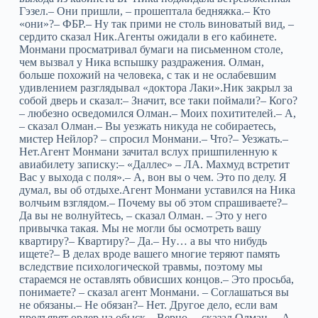
Гэзел.– Они пришли, – прошептала бедняжка.– Кто
«они»?– ФБР.– Ну так прими не столь виноватый вид, –
сердито сказал Ник.Агенты ожидали в его кабинете.
Монмани просматривал бумаги на письменном столе,
чем вызвал у Ника вспышку раздражения. Олман,
больше похожий на человека, с так и не ослабевшим
удивлением разглядывал «доктора Лаки».Ник закрыл за
собой дверь и сказал:– Значит, все таки поймали?– Кого?
– любезно осведомился Олман.– Моих похитителей.– А,
– сказал Олман.– Вы уезжать никуда не собираетесь,
мистер Нейлор? – спросил Монмани.– Что?– Уезжать.–
Нет.Агент Монмани зачитал вслух пришпиленную к
авиабилету записку:– «Даллес» – ЛА. Махмуд встретит
Вас у выхода с поля».– А, вон вы о чем. Это по делу. Я
думал, вы об отдыхе.Агент Монмани уставился на Ника
волчьим взглядом.– Почему вы об этом спрашиваете?–
Да вы не волнуйтесь, – сказал Олман. – Это у него
привычка такая. Мы не могли бы осмотреть вашу
квартиру?– Квартиру?– Да.– Ну… а вы что нибудь
ищете?– В делах вроде вашего многие теряют память
вследствие психологической травмы, поэтому мы
стараемся не оставлять обвисших концов.– Это просьба,
понимаете? – сказал агент Монмани. – Соглашаться вы
не обязаны.– Не обязан?– Нет. Другое дело, если вам
предъявят ордер на обыск.– Верно, – сказал Олман. – А