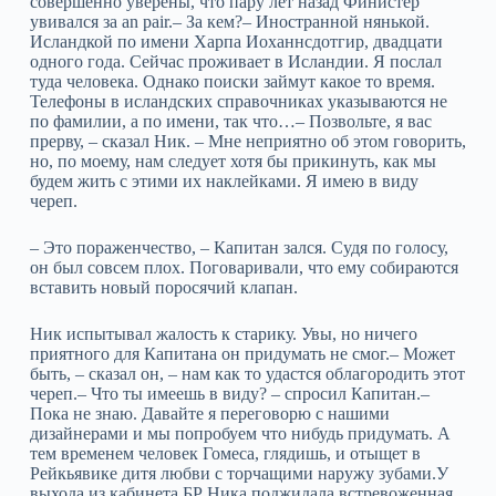
совершенно уверены, что пару лет назад Финистер
увивался за an pair.– За кем?– Иностранной нянькой.
Исландкой по имени Харпа Иоханнсдотгир, двадцати
одного года. Сейчас проживает в Исландии. Я послал
туда человека. Однако поиски займут какое то время.
Телефоны в исландских справочниках указываются не
по фамилии, а по имени, так что…– Позвольте, я вас
прерву, – сказал Ник. – Мне неприятно об этом говорить,
но, по моему, нам следует хотя бы прикинуть, как мы
будем жить с этими их наклейками. Я имею в виду
череп.
– Это пораженчество, – Капитан зался. Судя по голосу,
он был совсем плох. Поговаривали, что ему собираются
вставить новый поросячий клапан.
Ник испытывал жалость к старику. Увы, но ничего
приятного для Капитана он придумать не смог.– Может
быть, – сказал он, – нам как то удастся облагородить этот
череп.– Что ты имеешь в виду? – спросил Капитан.–
Пока не знаю. Давайте я переговорю с нашими
дизайнерами и мы попробуем что нибудь придумать. А
тем временем человек Гомеса, глядишь, и отыщет в
Рейкьявике дитя любви с торчащими наружу зубами.У
выхода из кабинета БР Ника поджидала встревоженная