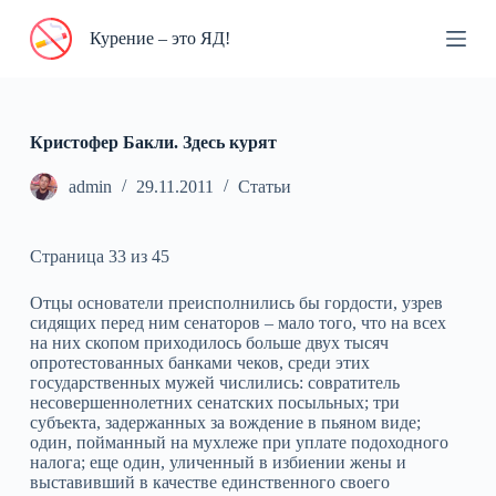
П
Курение – это ЯД!
е
р
е
й
т
и
Кристофер Бакли. Здесь курят
к
с
admin
29.11.2011
Статьи
у
т
и
Страница 33 из 45
Отцы основатели преисполнились бы гордости, узрев
сидящих перед ним сенаторов – мало того, что на всех
на них скопом приходилось больше двух тысяч
опротестованных банками чеков, среди этих
государственных мужей числились: совратитель
несовершеннолетних сенатских посыльных; три
субъекта, задержанных за вождение в пьяном виде;
один, пойманный на мухлеже при уплате подоходного
налога; еще один, уличенный в избиении жены и
выставивший в качестве единственного своего