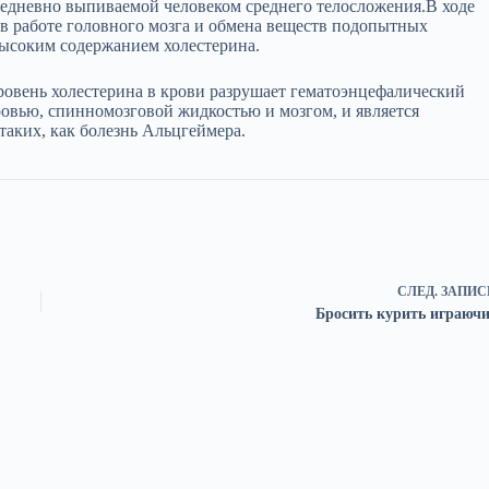
ежедневно выпиваемой человеком среднего телосложения.В ходе
в работе головного мозга и обмена веществ подопытных
 высоким содержанием холестерина.
ровень холестерина в крови разрушает гематоэнцефалический
ровью, спинномозговой жидкостью и мозгом, и является
аких, как болезнь Альцгеймера.
СЛЕД.
ЗАПИС
Бросить курить играючи