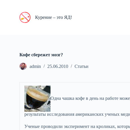
П
е
р
Курение – это ЯД!
е
й
т
и
к
с
у
Кофе сбережет мозг?
т
и
admin
25.06.2010
Статьи
Одна чашка кофе в день на работе мож
результаты исследования американских ученых мед
Ученые проводили эксперимент на кроликах, котор