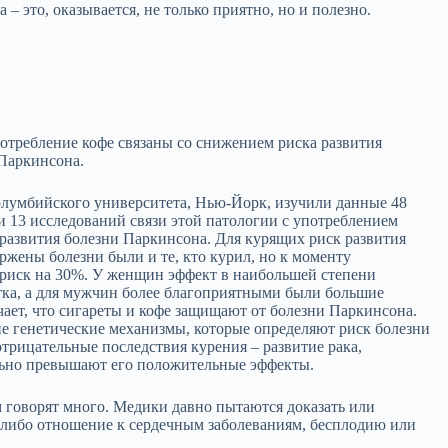
 – это, оказывается, не только приятно, но и полезно.
отребление кофе связаны со снижением риска развития
 Паркинсона.
лумбийского университета, Нью-Йорк, изучили данные 48
и 13 исследований связи этой патологии с употреблением
 развития болезни Паркинсона. Для курящих риск развития
жены болезни были и те, кто курил, но к моменту
 риск на 30%. У женщин эффект в наибольшей степени
тка, а для мужчин более благоприятными были большие
ачает, что сигареты и кофе защищают от болезни Паркинсона.
е генетические механизмы, которые определяют риск болезни
отрицательные последствия курения – развитие рака,
ельно превышают его положительные эффекты.
м говорят много. Медики давно пытаются доказать или
е-либо отношение к сердечным заболеваниям, бесплодию или