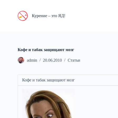
П
е
р
Курение – это ЯД!
е
й
т
и
к
с
у
Кофе и табак защищают мозг
т
и
admin
20.06.2010
Статьи
Кофе и табак защищают мозг