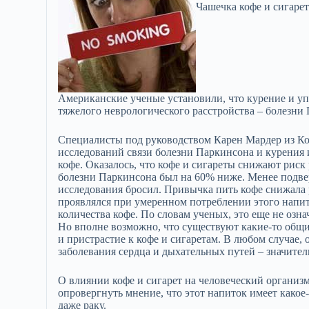
Чашечка кофе и сигарета
Американские ученые установили, что курение и уп
тяжелого неврологического расстройства – болезни
Специалисты под руководством Карен Мардер из Ко
исследований связи болезни Паркинсона и курения 
кофе. Оказалось, что кофе и сигареты снижают риск
болезни Паркинсона был на 60% ниже. Менее подвер
исследования бросил. Привычка пить кофе снижала
проявлялся при умеренном потреблении этого напи
количества кофе. По словам ученых, это еще не озн
Но вполне возможно, что существуют какие-то общи
и пристрастие к кофе и сигаретам. В любом случае, 
заболевания сердца и дыхательных путей – значит
О влиянии кофе и сигарет на человеческий организ
опровергнуть мнение, что этот напиток имеет како
даже раку.