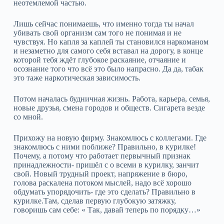
неотемлемой частью.
Лишь сейчас понимаешь, что именно тогда ты начал
убивать свой организм сам того не понимая и не
чувствуя. Но капля за каплей ты становился наркоманом
и незаметно для самого себя вставал на дорогу, в конце
которой тебя ждёт глубокое раскаяние, отчаяние и
осознание того что всё это было напрасно. Да да, табак
это таже наркотическая зависимость.
Потом началась будничная жизнь. Работа, карьера, семья,
новые друзья, смена городов и обществ. Сигарета везде
со мной.
Прихожу на новую фирму. Знакомлюсь с коллегами. Где
знакомлюсь с ними поближе? Правильно, в курилке!
Почему, а потому что работает первычный признак
принадлежности- пришёл с о всеми в курилку, занчит
свой. Новый трудный проект, напряжение в бюро,
голова раскалена потоком мыслей, надо всё хорошо
обдумать упорядочить- где это сделать? Правильно в
курилке.Там, сделав первую глубокую затяжку,
говоришь сам себе: « Так, давай теперь по порядку…»