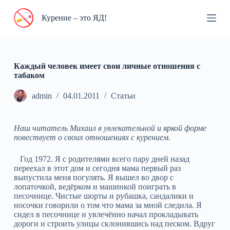
П
Курение – это ЯД!
е
р
е
й
т
и
Каждый человек имеет свои личные отношения с
к
табаком
с
у
admin
04.01.2011
Статьи
т
и
Наш читатель Михаил в увлекательной и яркой форме
повествует о своих отношениях с курением.
Год 1972. Я с родителями всего пару дней назад
переехал в этот дом и сегодня мама первый раз
выпустила меня погулять. Я вышел во двор с
лопаточкой, ведёрком и машинкой поиграть в
песочнице. Чистые шорты и рубашка, сандалики и
носочки говорили о том что мама за мной следила. Я
сидел в песочнице и увлечённо начал прокладывать
дороги и строить улицы склонившись над песком. Вдруг