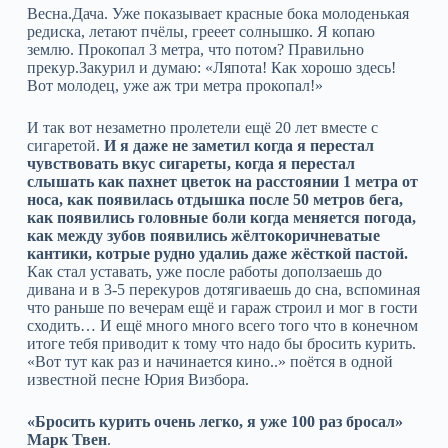
Весна.Дача. Уже показывает красные бока молоденькая
редиска, летают пчёлы, грееет солнышко. Я копаю
землю. Прокопал 3 метра, что потом? Правильно
прекур.Закурил и думаю: «Ляпота! Как хорошо здесь!
Вот молодец, уже аж три метра прокопал!»
И так вот незаметно пролетели ещё 20 лет вместе с
сигаретой.
И я даже не заметил когда я перестал
чувствовать вкус сигареты, когда я перестал
слышать как пахнет цветок на расстоянии 1 метра от
носа, как появилась отдышка после 50 метров бега,
как появились головные боли когда меняется погода,
как между зубов появились жёлтокоричневатые
кантики, котрые рудно удалиь даже жёсткой пастой.
Как стал уставать, уже после работы доползаешь до
дивана и в 3-5 перекуров дотягиваешь до сна, вспоминая
что раньше по вечерам ещё и гараж строил и мог в гости
сходить… И ещё много много всего того что в конечном
итоге тебя приводит к тому что надо бы бросить курить.
«Вот тут как раз и начинается кино..» поётся в одной
известной песне Юрия Визбора.
«Бросить курить очень легко, я уже 100 раз бросал»
Марк Твен
.