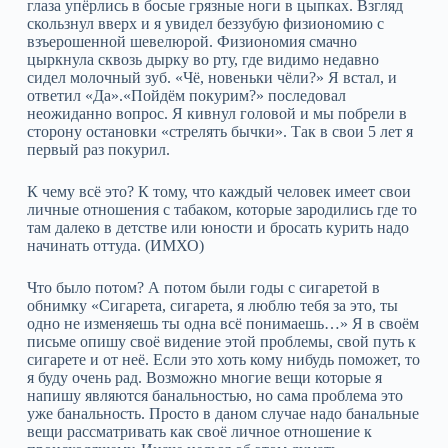
глаза упёрлись в босые грязные ноги в цыпках. Взгляд
скользнул вверх и я увидел беззубую физиономию с
взъерошенной шевелюрой. Физиономия смачно
цыркнула сквозь дырку во рту, где видимо недавно
сидел молочный зуб. «Чё, новеньки чёли?» Я встал, и
ответил «Да».«Пойдём покурим?» последовал
неожиданно вопрос. Я кивнул головой и мы побрели в
сторону остановки «стрелять бычки». Так в свои 5 лет я
первый раз покурил.
К чему всё это? К тому, что каждый человек имеет свои
личные отношения с табаком, которые зародились где то
там далеко в детстве или юности и бросать курить надо
начинать оттуда. (ИМХО)
Что было потом? А потом были годы с сигаретой в
обнимку «Сигарета, сигарета, я люблю тебя за это, ты
одно не изменяешь ты одна всё понимаешь…» Я в своём
письме опишу своё видение этой проблемы, свой путь к
сигарете и от неё. Если это хоть кому нибудь поможет, то
я буду очень рад. Возможно многие вещи которые я
напишу являются банальностью, но сама проблема это
уже банальность. Просто в даном случае надо банальные
вещи рассматривать как своё личное отношение к