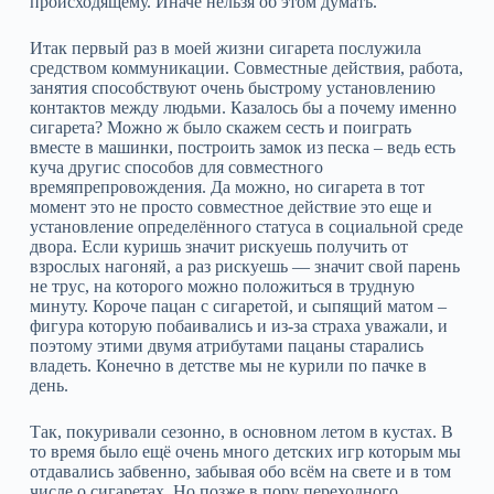
происходящему. Иначе нельзя об этом думать.
Итак первый раз в моей жизни сигарета послужила
средством коммуникации. Совместные действия, работа,
занятия способствуют очень быстрому установлению
контактов между людьми. Казалось бы а почему именно
сигарета? Можно ж было скажем сесть и поиграть
вместе в машинки, построить замок из песка – ведь есть
куча другис способов для совместного
времяпрепровождения. Да можно, но сигарета в тот
момент это не просто совместное действие это еще и
установление определённого статуса в социальной среде
двора. Если куришь значит рискуешь получить от
взрослых нагоняй, а раз рискуешь — значит свой парень
не трус, на которого можно положиться в трудную
минуту. Короче пацан с сигаретой, и сыпящий матом –
фигура которую побаивались и из-за страха уважали, и
поэтому этими двумя атрибутами пацаны старались
владеть. Конечно в детстве мы не курили по пачке в
день.
Так, покуривали сезонно, в основном летом в кустах. В
то время было ещё очень много детских игр которым мы
отдавались забвенно, забывая обо всём на свете и в том
числе о сигаретах. Но позже в пору переходного