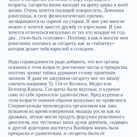
возраста, сигареты вновь выходят на арену цирка в моей
жизни. Очень хочется поскорей повзрослеть. Девчонки
ровесницы, в силу физиологических причин,
заглядываются на парней по старше. И мне уже многое
можно и хочется завести дружбу со взрослыми. И уже
хочется отличаться визуально от тех кто младше не год-
два , стало-быть «сопляки». Поэтому, я как и многие мои
ровесники хватаюсь за сигарету, как за «таблетку»
которая делает тебя взрослей и солиднее.
Надо справедливости ради добавить, что все органы
осязания в этом возрасте девственно чисты и прекрасны,
поэтому аромат табака дурманит голову приятным
запахом. Я даже не закуривая сигарету мог по запаху
оличить например Ту 134 от Космоса, Медео или
Беломор-Канала. Сигареты были вкусные, и курение
само по себе приносило удовольствие. Вред курения в
этом возрасте никоим образом визуально не проявлялся.
Сперматазоиды производилсь организмом как лава
вулканом во время извержения, мышцы росли как на
дрожжах, лёгкие могли продуть форсунки реактивного
двигателя, нос чуствовал запах духов девчёнок, сидящих
в другой аудитории института Вообщем жизнь была
прекрасна и удивительна, и сигареты были её