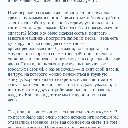
происходящему. Иначе нельзя об этом думать.
Итак первый раз в моей жизни сигарета послужила
средством коммуникации. Совместные действия, работа,
занятия способствуют очень быстрому установлению
контактов между людьми. Казалось бы а почему именно
сигарета? Можно ж было скажем сесть и поиграть
вместе в машинки, построить замок из песка – ведь есть
куча другис способов для совместного
времяпрепровождения. Да можно, но сигарета в тот
момент это не просто совместное действие это еще и
установление определённого статуса в социальной среде
двора. Если куришь значит рискуешь получить от
взрослых нагоняй, а раз рискуешь — значит свой парень
не трус, на которого можно положиться в трудную
минуту. Короче пацан с сигаретой, и сыпящий матом –
фигура которую побаивались и из-за страха уважали, и
поэтому этими двумя атрибутами пацаны старались
владеть. Конечно в детстве мы не курили по пачке в
день.
Так, покуривали сезонно, в основном летом в кустах. В
то время было ещё очень много детских игр которым мы
отдавались забвенно, забывая обо всём на свете и в том
числе о сигаретах. Но позже в пору переходного