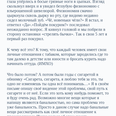
глаза упёрлись в босые грязные ноги в цыпках. Взгляд
скользнул вверх и я увидел беззубую физиономию с
взъерошенной шевелюрой. Физиономия смачно
цыркнула сквозь дырку во рту, где видимо недавно
сидел молочный зуб. «Чё, новеньки чёли?» Я встал, и
ответил «Да».«Пойдём покурим?» последовал
неожиданно вопрос. Я кивнул головой и мы побрели в
сторону остановки «стрелять бычки». Так в свои 5 лет я
первый раз покурил.
К чему всё это? К тому, что каждый человек имеет свои
личные отношения с табаком, которые зародились где то
там далеко в детстве или юности и бросать курить надо
начинать оттуда. (ИМХО)
Что было потом? А потом были годы с сигаретой в
обнимку «Сигарета, сигарета, я люблю тебя за это, ты
одно не изменяешь ты одна всё понимаешь…» Я в своём
письме опишу своё видение этой проблемы, свой путь к
сигарете и от неё. Если это хоть кому нибудь поможет, то
я буду очень рад. Возможно многие вещи которые я
напишу являются банальностью, но сама проблема это
уже банальность. Просто в даном случае надо банальные
вещи рассматривать как своё личное отношение к