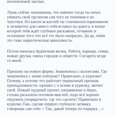
неотемлемой частью.
Лишь сейчас понимаешь, что именно тогда ты начал
убивать свой организм сам того не понимая и не
чувствуя. Но капля за каплей ты становился наркоманом
и незаметно для самого себя вставал на дорогу, в конце
которой тебя ждёт глубокое раскаяние, отчаяние и
осознание того что всё это было напрасно. Да да, табак
это таже наркотическая зависимость.
Потом началась будничная жизнь. Работа, карьера, семья,
новые друзья, смена городов и обществ. Сигарета везде
со мной.
Прихожу на новую фирму. Знакомлюсь с коллегами. Где
знакомлюсь с ними поближе? Правильно, в курилке!
Почему, а потому что работает первычный признак
принадлежности- пришёл с о всеми в курилку, занчит
свой. Новый трудный проект, напряжение в бюро,
голова раскалена потоком мыслей, надо всё хорошо
обдумать упорядочить- где это сделать? Правильно в
курилке.Там, сделав первую глубокую затяжку,
говоришь сам себе: « Так, давай теперь по порядку…»