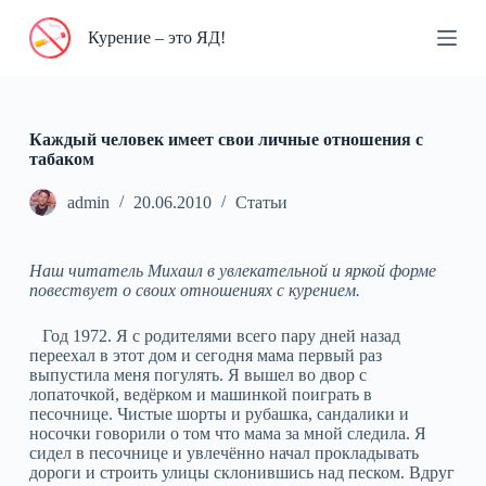
П
Курение – это ЯД!
е
р
е
й
т
и
Каждый человек имеет свои личные отношения с
к
табаком
с
у
admin
20.06.2010
Статьи
т
и
Наш читатель Михаил в увлекательной и яркой форме
повествует о своих отношениях с курением.
Год 1972. Я с родителями всего пару дней назад
переехал в этот дом и сегодня мама первый раз
выпустила меня погулять. Я вышел во двор с
лопаточкой, ведёрком и машинкой поиграть в
песочнице. Чистые шорты и рубашка, сандалики и
носочки говорили о том что мама за мной следила. Я
сидел в песочнице и увлечённо начал прокладывать
дороги и строить улицы склонившись над песком. Вдруг