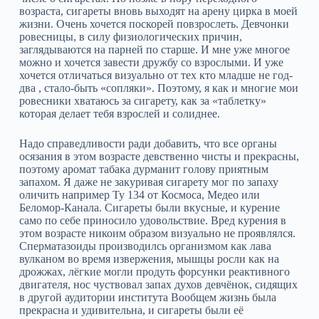
возраста, сигареты вновь выходят на арену цирка в моей
жизни. Очень хочется поскорей повзрослеть. Девчонки
ровесницы, в силу физиологических причин,
заглядываются на парней по старше. И мне уже многое
можно и хочется завести дружбу со взрослыми. И уже
хочется отличаться визуально от тех кто младше не год-
два , стало-быть «сопляки». Поэтому, я как и многие мои
ровесники хватаюсь за сигарету, как за «таблетку»
которая делает тебя взрослей и солиднее.
Надо справедливости ради добавить, что все органы
осязания в этом возрасте девственно чисты и прекрасны,
поэтому аромат табака дурманит голову приятным
запахом. Я даже не закуривая сигарету мог по запаху
оличить например Ту 134 от Космоса, Медео или
Беломор-Канала. Сигареты были вкусные, и курение
само по себе приносило удовольствие. Вред курения в
этом возрасте никоим образом визуально не проявлялся.
Сперматазоиды производилсь организмом как лава
вулканом во время извержения, мышцы росли как на
дрожжах, лёгкие могли продуть форсунки реактивного
двигателя, нос чуствовал запах духов девчёнок, сидящих
в другой аудитории института Вообщем жизнь была
прекрасна и удивительна, и сигареты были её