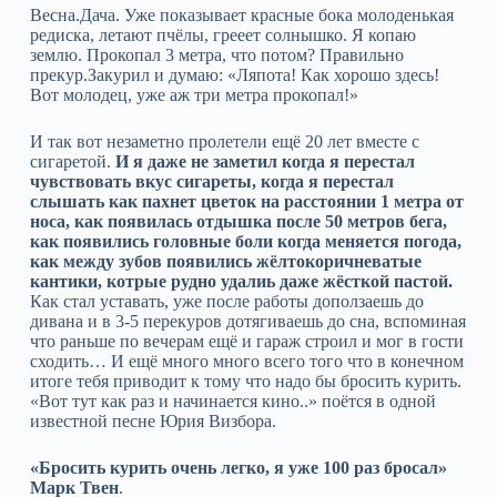
Весна.Дача. Уже показывает красные бока молоденькая
редиска, летают пчёлы, грееет солнышко. Я копаю
землю. Прокопал 3 метра, что потом? Правильно
прекур.Закурил и думаю: «Ляпота! Как хорошо здесь!
Вот молодец, уже аж три метра прокопал!»
И так вот незаметно пролетели ещё 20 лет вместе с
сигаретой.
И я даже не заметил когда я перестал
чувствовать вкус сигареты, когда я перестал
слышать как пахнет цветок на расстоянии 1 метра от
носа, как появилась отдышка после 50 метров бега,
как появились головные боли когда меняется погода,
как между зубов появились жёлтокоричневатые
кантики, котрые рудно удалиь даже жёсткой пастой.
Как стал уставать, уже после работы доползаешь до
дивана и в 3-5 перекуров дотягиваешь до сна, вспоминая
что раньше по вечерам ещё и гараж строил и мог в гости
сходить… И ещё много много всего того что в конечном
итоге тебя приводит к тому что надо бы бросить курить.
«Вот тут как раз и начинается кино..» поётся в одной
известной песне Юрия Визбора.
«Бросить курить очень легко, я уже 100 раз бросал»
Марк Твен
.