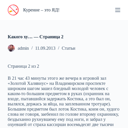
П
Курение – это ЯД!
е
р
е
й
т
и
Какого ху… — Cтраница 2
к
с
admin
11.09.2013
Статьи
у
т
и
Страница 2 из 2
В 21 час 43 минуты этого же вечера в игровой зал
«Золотой Халявиус» на Владимирском проспекте
широким шагом зашел бледный молодой человек с
каким-то большим предметом в руках (охранник на
входе, пытавшийся задержать Костика, а это был он,
вылялся, держась за яйца, на заплеванном тротуаре).
Большим предметом был лоток Костика, коим он, худого
слова не говоря, заебенил по голове второму охраннику,
бездыханно рухнувшему ему под ноги, и забрал у
охуевшей от страха кассирши восемьдесят две тысячи