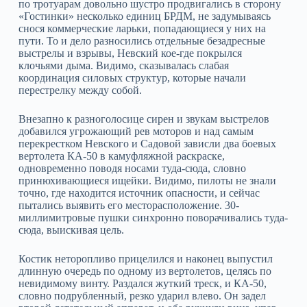
по тротуарам довольно шустро продвигались в сторону
«Гостинки» несколько единиц БРДМ, не задумываясь
снося коммерческие ларьки, попадающиеся у них на
пути. То и дело разносились отдельные безадресные
выстрелы и взрывы, Невский кое-где покрылся
клочьями дыма. Видимо, сказывалась слабая
координация силовых структур, которые начали
перестрелку между собой.
Внезапно к разноголосице сирен и звукам выстрелов
добавился угрожающий рев моторов и над самым
перекрестком Невского и Садовой зависли два боевых
вертолета КА-50 в камуфляжной раскраске,
одновременно поводя носами туда-сюда, словно
принюхивающиеся ищейки. Видимо, пилоты не знали
точно, где находится источник опасности, и сейчас
пытались выявить его месторасположение. 30-
миллимитровые пушки синхронно поворачивались туда-
сюда, выискивая цель.
Костик неторопливо прицелился и наконец выпустил
длинную очередь по одному из вертолетов, целясь по
невидимому винту. Раздался жуткий треск, и КА-50,
словно подрубленный, резко ударил влево. Он задел