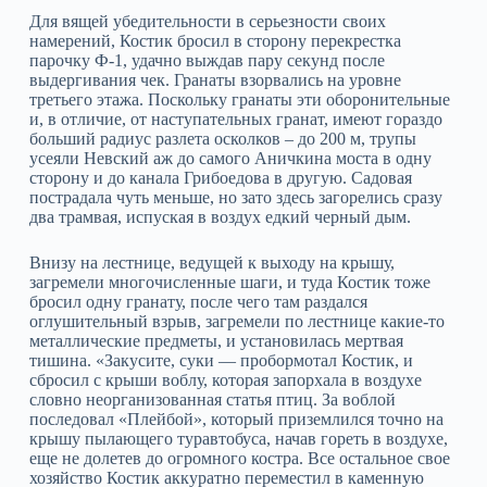
Для вящей убедительности в серьезности своих
намерений, Костик бросил в сторону перекрестка
парочку Ф-1, удачно выждав пару секунд после
выдергивания чек. Гранаты взорвались на уровне
третьего этажа. Поскольку гранаты эти оборонительные
и, в отличие, от наступательных гранат, имеют гораздо
больший радиус разлета осколков – до 200 м, трупы
усеяли Невский аж до самого Аничкина моста в одну
сторону и до канала Грибоедова в другую. Садовая
пострадала чуть меньше, но зато здесь загорелись сразу
два трамвая, испуская в воздух едкий черный дым.
Внизу на лестнице, ведущей к выходу на крышу,
загремели многочисленные шаги, и туда Костик тоже
бросил одну гранату, после чего там раздался
оглушительный взрыв, загремели по лестнице какие-то
металлические предметы, и установилась мертвая
тишина. «Закусите, суки — пробормотал Костик, и
сбросил с крыши воблу, которая запорхала в воздухе
словно неорганизованная статья птиц. За воблой
последовал «Плейбой», который приземлился точно на
крышу пылающего туравтобуса, начав гореть в воздухе,
еще не долетев до огромного костра. Все остальное свое
хозяйство Костик аккуратно переместил в каменную