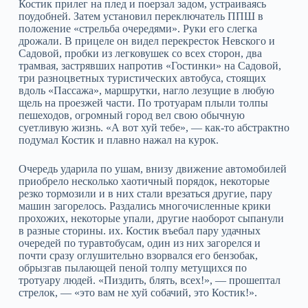
Костик прилег на плед и поерзал задом, устраиваясь
поудобней. Затем установил переключатель ППШ в
положение «стрельба очередями». Руки его слегка
дрожали. В прицеле он видел перекресток Невского и
Садовой, пробки из легковушек со всех сторон, два
трамвая, застрявших напротив «Гостинки» на Садовой,
три разноцветных туристических автобуса, стоящих
вдоль «Пассажа», маршрутки, нагло лезущие в любую
щель на проезжей части. По тротуарам плыли толпы
пешеходов, огромный город вел свою обычную
суетливую жизнь. «А вот хуй тебе», — как-то абстрактно
подумал Костик и плавно нажал на курок.
Очередь ударила по ушам, внизу движение автомобилей
приобрело несколько хаотичный порядок, некоторые
резко тормозили и в них стали врезаться другие, пару
машин загорелось. Раздались многочисленные крики
прохожих, некоторые упали, другие наоборот сыпанули
в разные сторины. их. Костик въебал пару удачных
очередей по туравтобусам, один из них загорелся и
почти сразу оглушительно взорвался его бензобак,
обрызгав пылающей пеной толпу метущихся по
тротуару людей. «Пиздить, блять, всех!», — прошептал
стрелок, — «это вам не хуй собачий, это Костик!».