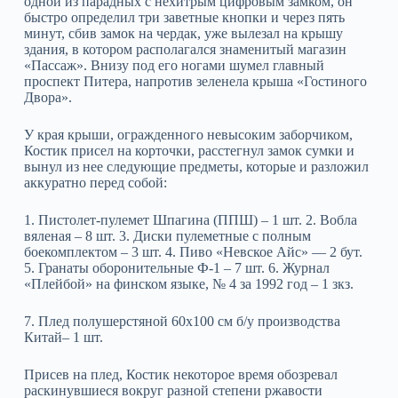
одной из парадных с нехитрым цифровым замком, он
быстро определил три заветные кнопки и через пять
минут, сбив замок на чердак, уже вылезал на крышу
здания, в котором располагался знаменитый магазин
«Пассаж». Внизу под его ногами шумел главный
проспект Питера, напротив зеленела крыша «Гостиного
Двора».
У края крыши, огражденного невысоким заборчиком,
Костик присел на корточки, расстегнул замок сумки и
вынул из нее следующие предметы, которые и разложил
аккуратно перед собой:
1. Пистолет-пулемет Шпагина (ППШ) – 1 шт. 2. Вобла
вяленая – 8 шт. 3. Диски пулеметные с полным
боекомплектом – 3 шт. 4. Пиво «Невское Айс» — 2 бут.
5. Гранаты оборонительные Ф-1 – 7 шт. 6. Журнал
«Плейбой» на финском языке, № 4 за 1992 год – 1 зкз.
7. Плед полушерстяной 60х100 см б/у производства
Китай– 1 шт.
Присев на плед, Костик некоторое время обозревал
раскинувшиеся вокруг разной степени ржавости