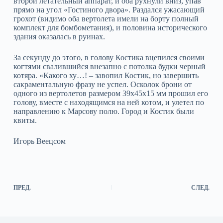
второй летательный аппарат, и оба рухнули вниз, упав
прямо на угол «Гостиного двора». Раздался ужасающий
грохот (видимо оба вертолета имели на борту полный
комплект для бомбометания), и половина исторического
здания оказалась в руинах.
За секунду до этого, в голову Костика вцепился своими
когтями свалившийся внезапно с потолка будки черный
котяра. «Какого ху…! – завопил Костик, но завершить
сакраментальную фразу не успел. Осколок брони от
одного из вертолетов размером 39х45х15 мм прошил его
голову, вместе с находящимся на ней котом, и улетел по
направлению к Марсову полю. Город и Костик были
квиты.
Игорь Веецсом
ПРЕД.
СЛЕД.