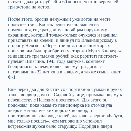
пятьсот двадцать рублей и 60 копеек, честно вернув ей
три жетона на метро.
После этого, бросив ненужный уже лоток на месте
происшествия, Костик решительно вышел из
помещения, еще раз двинул по яйцам наружному
охраннику, который только-только очухался и начинал
привставать на колени, и двинул по Владимирскому в
сторону Невского. Через три дня, после некоторых
поисков, им был приобретен у сторожа Музея Заполярья
за двадцать три тысячи рублей (как раритет) пистолет-
пулемет Шпагина, 1943 года выпуска, комплект
боеприпасов к нему, включавшему три диска с
патронами по 32 патрона в каждом, а также семь гранат
Ф-1.
Еще через два дня Костик со спортивной сумкой в руках
зашел во двор дома на Садовой улице, примыкающему к
перекрестку с Невским проспектом. Для этого он
подождал, пока какая-то пенсионерка не отомкнула
дверь в металлических воротах во двор, и
пристроившись на входе к ней, ласково заверил: «Бабуся,
мне только посцать», чем мгновенно успокоил
встревожившуюся было старушку. Подойдя к двери