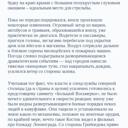
будку на краю крыши с большим полукруглым слуховым
окошком – идеальным место для стрельбы.
Пока он передислоцировался, внизу произошли
некоторые изменения. Огромный затор из машин,
автобусов и трамваев, образовавшийся внизу, уже
практически не двигался. Водители и пассажиры,
пригнув головы, зигзагами перебегали под укрытия
арок или вбегали в магазины. Воздух сотрясали дальние
и близкие сирены милицейских и пожарных машин.
Погода словно подыгрывала разворачивающимся
драматическим событиям — над городом нависли
тяжелые свинцовые тучи, стал накрапывать дождик,
усилился ветер со стороны залива.
Учитывая тот факт, что власти и спецслужбы северной
столицы (да и страны в целом) усиленно готовились к
предстоящему саммиту «Большой Восьмерки», не было
ничего удивительного в скорости реакции: внизу уже
были видны развертывающиеся боевые порядки неких
людей в камуфляже. Они тащили и устанавливали на
земле какие-то механизмы, похожие на зенитные орудия,
по крайней мере, нечто такое Костик видел в фильмах
про блокаду Ленинграда. Со стороны Грибоедова прямо