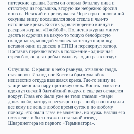
питерские крыши. Затем он открыл бутылку пива и
отглотнул из горлышка, вторую же небрежно бросил
вниз на Невский и прислушался. Через три с половиной
секунды внизу послышался звон стекла и чьи-то
истошные крики. Костик удовлетворенно кивнул и
раскрыл журнал «Плейбой». Полистав журнал минут
десять и сдрочив на какую-то тощую белобрысую
скандинавку, молодой человек застегнул ширинку,
вставил один из дисков в ППШ и передернул затвор.
Поставив переключатель в положение «одиночная
стрельба», он для пробы шмальнул один раз в воздух.
Оглушило. С крыши в небо рванула, отчаянно галдя,
стая ворон. Из-под ног Костика брызнула вбок
неизвестно откуда взявшаяся крыса. Где-то внизу на
улице завопило пару противоугонок. Костик радостно
вдохнул свежий балтийский воздух и еще раз огляделся
вокруг. Глаза его были уже не теми глазами «твари
дрожащей», которую регулярно и разнообразно пиздили
все кому не лень в любое время суток и по любому
поводу. Это были глаза не мальчика, но мужа. Взгляд его
потяжелел и был похож на стальной взгляд
Шварцнеггера из первого «Терминатора».