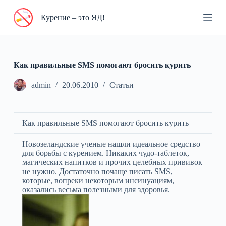
П
Курение – это ЯД!
е
р
е
й
т
и
Как правильные SMS помогают бросить курить
к
с
admin
20.06.2010
Статьи
у
т
и
Как правильные SMS помогают бросить курить
Новозеландские ученые нашли идеальное средство
для борьбы с курением. Никаких чудо-таблеток,
магических напитков и прочих целебных прививок
не нужно. Достаточно почаще писать SMS,
которые, вопреки некоторым инсинуациям,
оказались весьма полезными для здоровья.