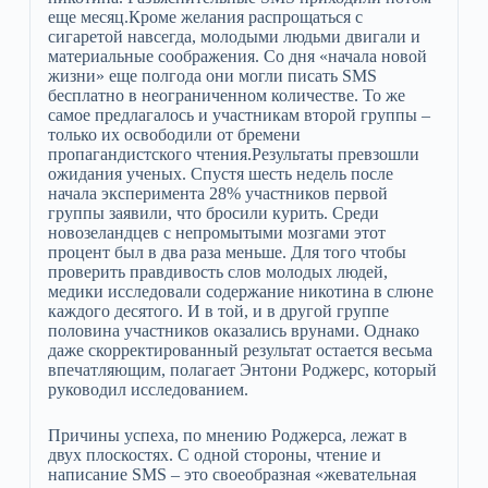
еще месяц.Кроме желания распрощаться с
сигаретой навсегда, молодыми людьми двигали и
материальные соображения. Со дня «начала новой
жизни» еще полгода они могли писать SMS
бесплатно в неограниченном количестве. То же
самое предлагалось и участникам второй группы –
только их освободили от бремени
пропагандистского чтения.Результаты превзошли
ожидания ученых. Спустя шесть недель после
начала эксперимента 28% участников первой
группы заявили, что бросили курить. Среди
новозеландцев с непромытыми мозгами этот
процент был в два раза меньше. Для того чтобы
проверить правдивость слов молодых людей,
медики исследовали содержание никотина в слюне
каждого десятого. И в той, и в другой группе
половина участников оказались врунами. Однако
даже скорректированный результат остается весьма
впечатляющим, полагает Энтони Роджерс, который
руководил исследованием.
Причины успеха, по мнению Роджерса, лежат в
двух плоскостях. С одной стороны, чтение и
написание SMS – это своеобразная «жевательная