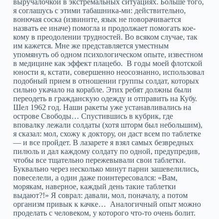
выручалочкой в экстремальных ситуациях. Больше того,
я соглашусь с этими табашника-ми: действительно,
вонючая соска (извините, язык не поворачивается
назвать ее иначе) помогла и продолжает помогать кое-
кому в преодолении трудностей. Во всяком случае, так
им кажется. Мне же представляется уместным
упомянуть об одном психологическом опыте, известном
в медицине как эффект плацебо. В годы моей флотской
юности я, кстати, совершенно неосознанно, использовал
подобный прием в отношении группы солдат, которых
сильно укачало на корабле. Этих ребят должны были
переодеть в гражданскую одежду и отправить на Кубу.
Шел 1962 год. Наши ракеты уже устанавливались на
острове Свободы… Спустившись в кубрик, где
вповалку лежали солдаты (хотя шторм был небольшим),
я сказал: мол, схожу к доктору, он даст всем по таблетке
— и все пройдет. В лазарете я взял самых безвредных
пилюль и дал каждому солдату по одной, предупредив,
чтобы все тщательно пережевывали свои таблетки.
Буквально через несколько минут парни зашевелились,
повеселели, а один даже поинтересовался: «Вам,
морякам, наверное, каждый день такие таблетки
выдают?!» Я соврал: давали, мол, поначалу, а потом
организм привык к качке… Аналогичный опыт можно
проделать с человеком, у которого что-то очень болит.