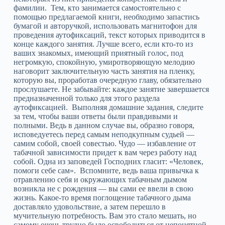
фамилии. Тем, кто занимается самостоятельно с
помощью предлагаемой книги, необходимо запастись
бумагой и авторучкой, использовать магнитофон для
проведения аутофиксаций, текст которых приводится в
конце каждого занятия. Лучше всего, если кто-то из
ваших знакомых, имеющий приятный голос, под
негромкую, спокойную, умиротворяющую мелодию
наговорит заключительную часть занятия на пленку,
которую вы, проработав очередную главу, обязательно
прослушаете. Не забывайте: каждое занятие завершается
предназначенной только для этого раздела
аутофиксацией. Выполняя домашние задания, следите
за тем, чтобы ваши ответы были правдивыми и
полными. Ведь в данном случае вы, образно говоря,
исповедуетесь перед самым неподкупным судьей —
самим собой, своей совестью. Чудо — избавление от
табачной зависимости придет к вам через работу над
собой. Одна из заповедей Господних гласит: «Человек,
помоги себе сам». Вспомните, ведь ваша привычка к
отравлению себя и окружающих табачным дымом
возникла не с рождения — вы сами ее ввели в свою
жизнь. Какое-то время поглощение табачного дыма
доставляло удовольствие, а затем перешло в
мучительную потребность. Вам это стало мешать, но
самому очень трудно было освободиться от непонятной