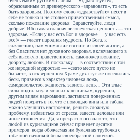
очень емким русским словом — «здравствуйте»,
образованным от древнерусского «здравовати», то есть
быть здоровым. Поэтому слово «здравствуйте» несет в
себе не только и не столько приветственный смысл,
сколько пожелание здоровья. Здравствуйте, люди
добрые! Ибо самая главная человеческая ценность — это
здоровье. «Если у вас есть Бог и здоровье — у вас есть
все!» — гласит народная мудрость. Но Бога, к
сожалению, нам «помогли» изгнать из своей жизни, а
без Спасителя нет духовного здоровья, включающего в
себя высокую нравственность, самопожертвование,
доброту, любовь. И поскольку — в соответствии с той
же народной мудростью — «свято место пусто не
бывает», в оскверненном Храме духа тут же поселились
бесы, привнеся в характер человека ложь,
самодовольство, жадность, зависть, лень… Эти злые
силы подтолкнули многих к выпивкам, курению,
другим видам наркомании, заставили поверженных
людей поверить в то, что с помощью вина или табака
можно улучшить настроение, решить сложную
проблему, избавиться от стресса, завести деловые или
иные отношения. Да, я прекрасно осознаю то, что
любой из курильщиков сейчас приведет десятки
примеров, когда обожаемая им бумажная трубочка с
табачной начинкой была своеобразной палочкой-