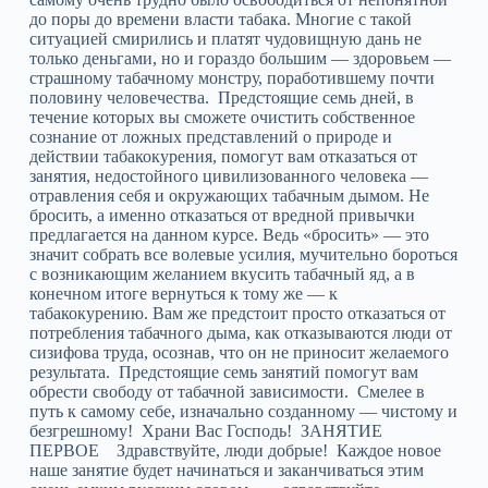
до поры до времени власти табака. Многие с такой
ситуацией смирились и платят чудовищную дань не
только деньгами, но и гораздо большим — здоровьем —
страшному табачному монстру, поработившему почти
половину человечества. Предстоящие семь дней, в
течение которых вы сможете очистить собственное
сознание от ложных представлений о природе и
действии табакокурения, помогут вам отказаться от
занятия, недостойного цивилизованного человека —
отравления себя и окружающих табачным дымом. Не
бросить, а именно отказаться от вредной привычки
предлагается на данном курсе. Ведь «бросить» — это
значит собрать все волевые усилия, мучительно бороться
с возникающим желанием вкусить табачный яд, а в
конечном итоге вернуться к тому же — к
табакокурению. Вам же предстоит просто отказаться от
потребления табачного дыма, как отказываются люди от
сизифова труда, осознав, что он не приносит желаемого
результата. Предстоящие семь занятий помогут вам
обрести свободу от табачной зависимости. Смелее в
путь к самому себе, изначально созданному — чистому и
безгрешному! Храни Вас Господь! ЗАНЯТИЕ
ПЕРВОЕ Здравствуйте, люди добрые! Каждое новое
наше занятие будет начинаться и заканчиваться этим