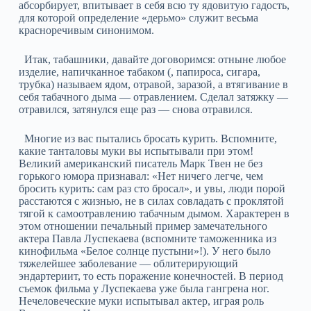
абсорбирует, впитывает в себя всю ту ядовитую гадость,
для которой определение «дерьмо» служит весьма
красноречивым синонимом.
Итак, табашники, давайте договоримся: отныне любое
изделие, напичканное табаком (, папироса, сигара,
трубка) называем ядом, отравой, заразой, а втягивание в
себя табачного дыма — отравлением. Сделал затяжку —
отравился, затянулся еще раз — снова отравился.
Многие из вас пытались бросать курить. Вспомните,
какие танталовы муки вы испытывали при этом!
Великий американский писатель Марк Твен не без
горького юмора признавал: «Нет ничего легче, чем
бросить курить: сам раз сто бросал», и увы, люди порой
расстаются с жизнью, не в силах совладать с проклятой
тягой к самоотравлению табачным дымом. Характерен в
этом отношении печальный пример замечательного
актера Павла Луспекаева (вспомните таможенника из
кинофильма «Белое солнце пустыни»!). У него было
тяжелейшее заболевание — облитерирующий
эндартериит, то есть поражение конечностей. В период
съемок фильма у Луспекаева уже была гангрена ног.
Нечеловеческие муки испытывал актер, играя роль