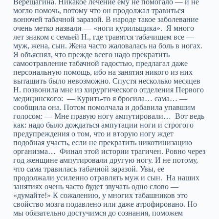
Верещагина. Никакое лечение ему не помогало — и не
могло помочь, потому что он продолжал травиться
вонючей табачной заразой. В народе такое заболевание
очень метко назвали — «ноги курильщика». Я много
лет знаком с семьей Н., где травятся табачищем все —
муж, жена, сын. Жена часто жаловалась на боль в ногах.
Я объяснял, что прежде всего надо прекратить
самоотравление табачной гадостью, предлагал даже
персональную помощь, ибо на занятия никого из них
вытащить было невозможно. Спустя несколько месяцев
Н. позвонила мне из хирургического отделения Первого
медицинского: — Курить-то я бросила… сама… —
сообщила она. Потом помолчала и добавила упавшим
голосом: — Мне правую ногу ампутировали… Вот ведь
как: надо было дождаться ампутации ноги и строгого
предупреждения о том, что и вторую ногу ждет
подобная участь, если не прекратить никотинизацию
организма… Финал этой истории трагичен. Ровно через
год женщине ампутировали другую ногу. И не потому,
что сама травилась табачной заразой. Увы, ее
продолжали усиленно отравлять муж и сын. На наших
занятиях очень часто будет звучать одно слово —
«думайте!» К сожалению, у многих табашников это
свойство мозга подавлено или даже атрофировано. Но
мы обязательно достучимся до сознания, поможем