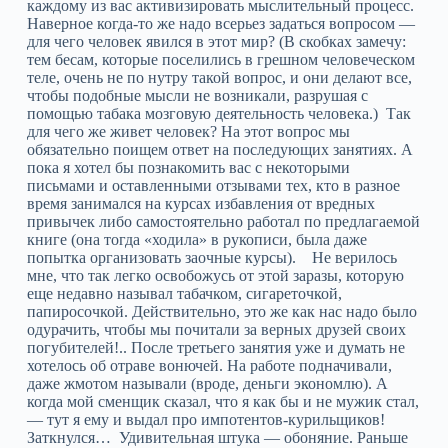
каждому из вас активизировать мыслительный процесс.
Наверное когда-то же надо всерьез задаться вопросом —
для чего человек явился в этот мир? (В скобках замечу:
тем бесам, которые поселились в грешном человеческом
теле, очень не по нутру такой вопрос, и они делают все,
чтобы подобные мысли не возникали, разрушая с
помощью табака мозговую деятельность человека.) Так
для чего же живет человек? На этот вопрос мы
обязательно поищем ответ на последующих занятиях. А
пока я хотел бы познакомить вас с некоторыми
письмами и оставленными отзывами тех, кто в разное
время занимался на курсах избавления от вредных
привычек либо самостоятельно работал по предлагаемой
книге (она тогда «ходила» в рукописи, была даже
попытка организовать заочные курсы). Не верилось
мне, что так легко освобожусь от этой заразы, которую
еще недавно называл табачком, сигареточкой,
папиросочкой. Действительно, это же как нас надо было
одурачить, чтобы мы почитали за верных друзей своих
погубителей!.. После третьего занятия уже и думать не
хотелось об отраве вонючей. На работе подначивали,
даже жмотом называли (вроде, деньги экономлю). А
когда мой сменщик сказал, что я как бы и не мужик стал,
— тут я ему и выдал про импотентов-курильщиков!
Заткнулся… Удивительная штука — обоняние. Раньше