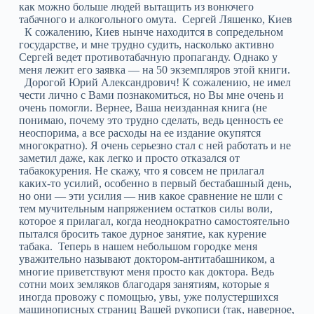
как можно больше людей вытащить из вонючего
табачного и алкогольного омута. Сергей Ляшенко, Киев
К сожалению, Киев нынче находится в сопредельном
государстве, и мне трудно судить, насколько активно
Сергей ведет противотабачную пропаганду. Однако у
меня лежит его заявка — на 50 экземпляров этой книги.
Дорогой Юрий Александрович! К сожалению, не имел
чести лично с Вами познакомиться, но Вы мне очень и
очень помогли. Вернее, Ваша неизданная книга (не
понимаю, почему это трудно сделать, ведь ценность ее
неоспорима, а все расходы на ее издание окупятся
многократно). Я очень серьезно стал с ней работать и не
заметил даже, как легко и просто отказался от
табакокурения. Не скажу, что я совсем не прилагал
каких-то усилий, особенно в первый бестабашный день,
но они — эти усилия — нив какое сравнение не шли с
тем мучительным напряжением остатков силы воли,
которое я прилагал, когда неоднократно самостоятельно
пытался бросить такое дурное занятие, как курение
табака. Теперь в нашем небольшом городке меня
уважительно называют доктором-антитабашником, а
многие приветствуют меня просто как доктора. Ведь
сотни моих земляков благодаря занятиям, которые я
иногда провожу с помощью, увы, уже полустершихся
машинописных страниц Вашей рукописи (так, наверное,