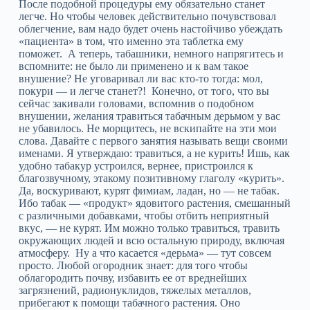
После подобной процедуры ему обязательно станет
легче. Но чтобы человек действительно почувствовал
облегчение, вам надо будет очень настойчиво убеждать
«пациента» в том, что именно эта таблетка ему
поможет. А теперь, табашники, немного напрягитесь и
вспомните: не было ли применено и к вам такое
внушение? Не уговаривал ли вас кто-то тогда: мол,
покури — и легче станет?! Конечно, от того, что вы
сейчас закивали головами, вспомнив о подобном
внушении, желания травиться табачным дерьмом у вас
не убавилось. Не морщитесь, не вскипайте на эти мои
слова. Давайте с первого занятия называть вещи своими
именами. Я утверждаю: травиться, а не курить! Ишь, как
удобно табакур устроился, вернее, пристроился к
благозвучному, этакому позитивному глаголу «курить».
Да, воскуривают, курят фимиам, ладан, но — не табак.
Ибо табак — «продукт» ядовитого растения, смешанный
с различными добавками, чтобы отбить неприятный
вкус, — не курят. Им можно только травиться, травить
окружающих людей и всю остальную природу, включая
атмосферу. Ну а что касается «дерьма» — тут совсем
просто. Любой огородник знает: для того чтобы
облагородить почву, избавить ее от вреднейших
загрязнений, радионуклидов, тяжелых металлов,
прибегают к помощи табачного растения. Оно