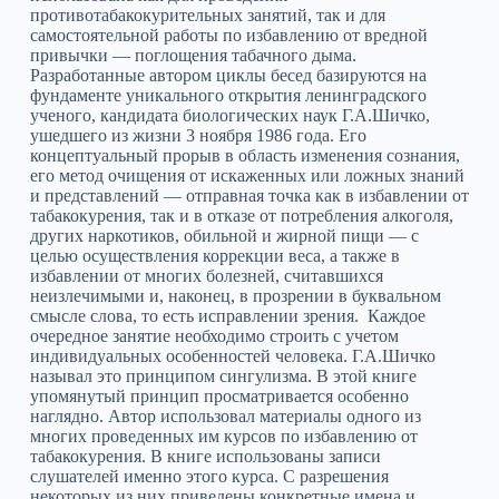
противотабакокурительных занятий, так и для
самостоятельной работы по избавлению от вредной
привычки — поглощения табачного дыма.
Разработанные автором циклы бесед базируются на
фундаменте уникального открытия ленинградского
ученого, кандидата биологических наук Г.А.Шичко,
ушедшего из жизни 3 ноября 1986 года. Его
концептуальный прорыв в область изменения сознания,
его метод очищения от искаженных или ложных знаний
и представлений — отправная точка как в избавлении от
табакокурения, так и в отказе от потребления алкоголя,
других наркотиков, обильной и жирной пищи — с
целью осуществления коррекции веса, а также в
избавлении от многих болезней, считавшихся
неизлечимыми и, наконец, в прозрении в буквальном
смысле слова, то есть исправлении зрения. Каждое
очередное занятие необходимо строить с учетом
индивидуальных особенностей человека. Г.А.Шичко
называл это принципом сингулизма. В этой книге
упомянутый принцип просматривается особенно
наглядно. Автор использовал материалы одного из
многих проведенных им курсов по избавлению от
табакокурения. В книге использованы записи
слушателей именно этого курса. С разрешения
некоторых из них приведены конкретные имена и