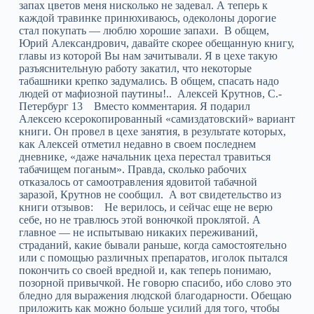
запах цветов меня нисколько не задевал. А теперь к
каждой травинке принюхиваюсь, одеколоны дорогие
стал покупать — люблю хорошие запахи. В общем,
Юрий Александрович, давайте скорее обещанную книгу,
главы из которой Вы нам зачитывали. Я в цехе такую
разъяснительную работу закатил, что некоторые
табашники крепко задумались. В общем, спасать надо
людей от мафиозной паутины!.. Алексей Крутнов, С.-
Петербург 13 Вместо комментария. Я подарил
Алексею ксерокопированный «самиздатовский» вариант
книги. Он провел в цехе занятия, в результате которых,
как Алексей отметил недавно в своем последнем
дневнике, «даже начальник цеха перестал травиться
табачищем поганым». Правда, сколько рабочих
отказалось от самоотравления ядовитой табачной
заразой, Крутнов не сообщил. А вот свидетельство из
книги отзывов: Не верилось, и сейчас еще не верю
себе, но не травлюсь этой вонючкой проклятой. А
главное — не испытываю никаких переживаний,
страданий, какие бывали раньше, когда самостоятельно
или с помощью различных препаратов, иголок пытался
покончить со своей вредной и, как теперь понимаю,
позорной привычкой. Не говорю спасибо, ибо слово это
бледно для выражения людской благодарности. Обещаю
приложить как можно больше усилий для того, чтобы