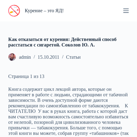
П
Курение – это ЯД!
е
р
е
й
т
и
Как отказаться от курения: Действенный способ
к
расстаться с сигаретой. Соколов Ю. А.
с
у
admin
15.10.2011
Статьи
т
и
Страница 1 из 13
Книга содержит цикл лекций автора, которые он
применяет в работе с людьми, страдающими от табачной
зависимости. В очень доступной форме даются
рекомендации по самоизбавлению от табакокурения. К
ЧИТАТЕЛЮ У вас в руках книга, работа с которой даст
вам счастливую возможность самостоятельно избавиться
от нелепой, позорной для цивилизованного человека
привычки — табакокурения. Больше того, с помощью
этой книги вы можете, собрав группу «табашников» (так