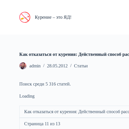
П
е
р
Курение – это ЯД!
е
й
т
и
к
с
у
Как отказаться от курения: Действенный способ ра
т
и
admin
28.05.2012
Статьи
Поиск среди 5 316 статей.
Loading
Как отказаться от курения: Действенный способ рас
Страница 11 из 13