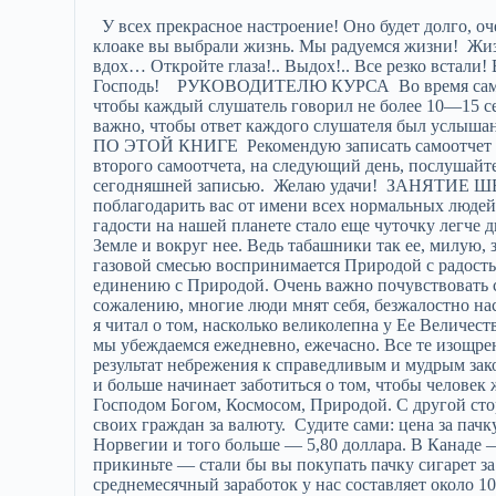
У всех прекрасное настроение! Оно будет долго, очень долго! Ведь вместо дикого умирания в канцерогенной клоаке вы выбрали жизнь. Мы радуемся жизни! Жизнь! Жизнь! Жизнь! … Пожалуйста, сделайте глубокий вдох… Откройте глаза!.. Выдох!.. Все резко встали! Всего хорошего вам, люди добрые! Здравствуйте! Храни вас Господь! РУКОВОДИТЕЛЮ КУРСА Во время самоотчетов не устраивайте дискуссий, постарайтесь сделать так, чтобы каждый слушатель говорил не более 10—15 секунд. Обязательно призовите аудиторию к полной тишине: важно, чтобы ответ каждого слушателя был услышан всеми. ТЕМ, КТО ЗАНИМАЕТСЯ САМОСТОЯТЕЛЬНО ПО ЭТОЙ КНИГЕ Рекомендую записать самоотчет на магнитофон. В этот день пленку не прослушивайте. После второго самоотчета, на следующий день, послушайте свои записи и сравните сказанное вами накануне с сегодняшней записью. Желаю удачи! ЗАНЯТИЕ ШЕСТОЕ Здравствуйте, люди добрые! Сразу хочу горячо поблагодарить вас от имени всех нормальных людей за то, что из-за вашего коллективного отказа от табачной гадости на нашей планете стало еще чуточку легче дышать. Уютнее, чище (пусть на самую-самую малость) стало на Земле и вокруг нее. Ведь табашники так ее, милую, запакостили, что любой отказ от самоотравления табачной газовой смесью воспринимается Природой с радостью и признательностью. Человек должен стремиться к единению с Природой. Очень важно почувствовать себя ее частицей, а не полновластным хозяином, каковым, к сожалению, многие люди мнят себя, безжалостно насилуя, уродуя и уничтожая все вокруг. Но в ведических книгах я читал о том, насколько великолепна у Ее Величества Природы память и как она умеет за себя постоять. В этом мы убеждаемся ежедневно, ежечасно. Все те изощренные, неведомые доселе болезни, свалившиеся на человека, — результат небрежения к справедливым и мудрым законам Природы. Сегодня весь цивилизованный мир все больше и больше начинает заботиться о том, чтобы человек жил долго, не болея, как это изначально предначертано ему Господом Богом, Космосом, Природой. С другой стороны, я хочу показать, как наше государство отдает жизни своих граждан за валюту. Судите сами: цена за пачку сигарет в Дании, например, составляет 4,78 доллара. В Норвегии и того больше — 5,80 доллара. В Канаде — 4,54 доллара. И так далее. Перемножьте на наши рубли и прикиньте — стали бы вы покупать пачку сигарет за 20 тысяч рублей? Да при этом еще надо учесть, что среднемесячный заработок у нас составляет около 100 долларов (рублями не измеряю, потому как они постоянно «плывут»). И если бы вы потребляли в день по пачке табачного поганого зелья, то зарплаты — по западным меркам — не хватило бы даже на пару недель, с учетом покупки сигарет. Ну почему, скажите мне, у них, на Западе, такие цены, а у нас пачка сигарет стоит в 20 раз дешевле? Никогда не задумывались? Напрасно. Тут большое поле для размышлений. Равно как и по алкогольным делам. Где, скажите, бутылка водки эквивалентна по цене трем-четырем буханкам хлеба? Почему в прежние, «застойные» времена на свою зарплату человек мог купить, например, ящик водки (20 бутылок), а сейчас — пять ящиков? Может, жить стали лучше, больше стал заработок? Ничуть! Видимо, кому-то очень надо, чтобы мы, россияне, как можно быстрее деградировали, а затем и вымерли. Поинтересуйтесь демографической ситуацией, про которую упорно молчат средства массовой информации. Факты скажут сами за себя. Сейчас, когда пишется эта книга, я нахожусь в глубинке Костромской области — в оздоровительном центре «Оптималист», расположенном в Чухломском районе. Вчера мы долго и обстоятельно беседовали с главой местной администрации А.В.Зиновьевым. А встретились с ним на похоронах бывшего фронтовика, инвалида Великой Отечественной войны, примерного сельского труженика С.А.Кукушкина. Я спросил Александра Викторовича о том, сколько в течение семи месяцев 1995 года (было начало августа) зарегистрировано в округе смертей? Умерло за это время 14 человек — был ответ. Тогда я поинтересовался, а сколько ребятишек появилось за этот же период? Всего четверо. Подобная ситуация характерна и для других регионов России. В частности, например, своего рода демографические исследования были проведены в Кинешме. Там тоже получилась цифра 3,5. То есть умирает людей в 3,5 раза больше, чем рождается. Вы понимаете, о чем это говорит? Идет уничтожение нашего народа — без пулеметных очередей и атомных бомбежек. Разрушается генофонд нации. Мы гибнем, люди! «Приволжская правда» в связи с этим поместила заметку с броским и не без горького юмора заголовком «Россиянина — в Красную книгу», где также подводится итог: умирает почти в четыре раза больше людей, чем рождается. Мы уже читали статью «Химическая война», помните? Так вот, война не просто продолжается, а становится все яростнее. Только вместо пуль