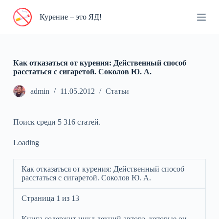
П
Курение – это ЯД!
е
р
е
й
т
и
Как отказаться от курения: Действенный способ
к
расстаться с сигаретой. Соколов Ю. А.
с
у
admin
11.05.2012
Статьи
т
и
Поиск среди 5 316 статей.
Loading
Как отказаться от курения: Действенный способ
расстаться с сигаретой. Соколов Ю. А.
Страница 1 из 13
Книга содержит цикл лекций автора, которые он