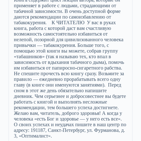
применяет в работе с людьми, страдающими от
табачной зависимости. В очень доступной форме
даются рекомендации по самоизбавлению от
табакокурения. К ЧИТАТЕЛЮ У вас в руках
книга, работа с которой даст вам счастливую
возможность самостоятельно избавиться от
нелепой, позорной для цивилизованного человека
привычки — табакокурения. Больше того, с
помощью этой книги вы можете, собрав группу
«табашников» (так я называю тех, кто впал в
зависимость от вдыхания табачного дыма), помочь
им избавиться от папиросно-сигаретного рабства.
Не спешите прочесть всю книгу сразу. Возьмите за
правило — ежедневно прорабатывать всего одну
главу (в книге они именуются занятиями). Перед
сном в этот же день обязательно напишите
дневник. Чем серьезнее и добросовестнее вы будете
работать с книгой и выполнять несложные
рекомендации, тем большего успеха достигнете.
Желаю вам, читатель, доброго здоровья! А когда у
человека «есть Бог и здоровье — у него есть все».
О своих успехах и неудачах пишите в наш центр по
адресу: 191187, Санкт-Петербург, ул. Фурманова, д.
3, «Оптималист».