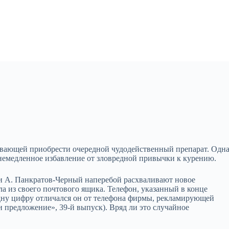
вающей приобрести очередной чудодейственный препарат. Одн
емедленное избавление от зловредной привычки к курению.
 и А. Панкратов-Черный наперебой расхваливают новое
ла из своего почтового ящика. Телефон, указанный в конце
 одну цифру отличался он от телефона фирмы, рекламирующей
и предложение», 39-й выпуск). Вряд ли это случайное