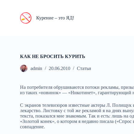
П
е
р
Курение – это ЯД!
е
й
т
и
к
с
у
КАК НЕ БРОСИТЬ КУРИТЬ
т
и
admin
20.06.2010
Статьи
На потребителя обрушиваются потоки рекламы, призы
из таких «новинок» — «Никотинет», гарантирующий н
С экранов телевизоров известные актеры Л. Полищук
лекарство. Листовку с той же рекламой я на днях выну
текста, показался мне знакомым. Так и есть: лишь на
«Золотой конек», о котором я недавно писала («Спрос 
совпадение.