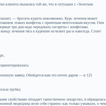
ки клиента оказалась той же, что в ситуации с «Золотым
льтант, — бросить курить невозможно. Курс лечения может
 упаковок этаких конфеток с приятным ментоловым вкусом. Они
первые три дня надо чередовать сигареты с конфетами.
концу лечения тяга к курению исчезнет раз и навсегда. Стоит
рс.
сориентировалась:
сионную заявку. Обойдется вам это почти даром — в 125
есила трубку.
ными свойствами обладает таинственное лекарство, я обращалась
ионной медицины вели себя странно: как только узнавали, о чем