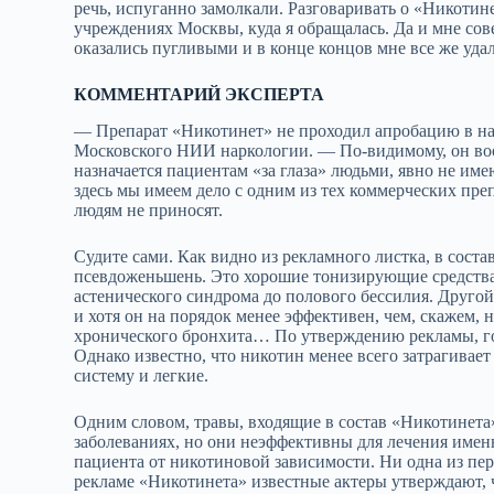
речь, испуганно замолкали. Разговаривать о «Никотин
учреждениях Москвы, куда я обращалась. Да и мне сове
оказались пугливыми и в конце концов мне все же уда
КОММЕНТАРИЙ ЭКСПЕРТА
— Препарат «Никотинет» не проходил апробацию в на
Московского НИИ наркологии. — По-видимому, он воо
назначается пациентам «за глаза» людьми, явно не 
здесь мы имеем дело с одним из тех коммерческих пре
людям не приносят.
Судите сами. Как видно из рекламного листка, в соста
псевдоженьшень. Это хорошие тонизирующие средства
астенического синдрома до полового бессилия. Друг
и хотя он на порядок менее эффективен, чем, скажем,
хронического бронхита… По утверждению рекламы, го
Однако известно, что никотин менее всего затрагивае
систему и легкие.
Одним словом, травы, входящие в состав «Никотинета
заболеваниях, но они неэффективны для лечения именн
пациента от никотиновой зависимости. Ни одна из пер
рекламе «Никотинета» известные актеры утверждают, ч