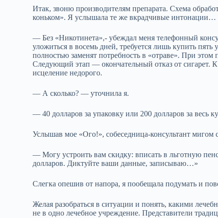
Итак, звоню производителям препарата. Схема обработ
коньком». Я услышала те же вкрадчивые интонации…
— Без «Никотинета»,- убеждал меня телефонный консу
уложиться в восемь дней, требуется лишь купить пять
полностью заменят потребность в «отраве». При этом 
Следующий этап — окончательный отказ от сигарет. К 
исцеление недорого.
— А сколько? — уточнила я.
— 40 долларов за упаковку или 200 долларов за весь ку
Услышав мое «Ого!», собеседница-консультант мигом 
— Могу устроить вам скидку: вписать в льготную пен
долларов. Диктуйте ваши данные, записываю…»
Слегка опешив от напора, я пообещала подумать и пов
Желая разобраться в ситуации и понять, какими лечеб
не в одно лечебное учреждение. Представители традиц