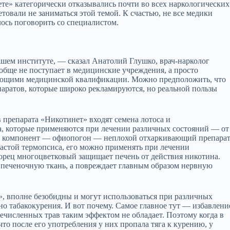
ете» категорически отказывались почти во всех наркологических
товали не заниматься этой темой. К счастью, не все медики
лось поговорить со специалистом.
шем институте, — сказал Анатолий Глушко, врач-нарколог
бще не поступает в медицинские учреждения, а просто
имеющими медицинской квалификации. Можно предположить, что
паратов, которые широко рекламируются, но реальной пользы
в препарата «Никотинет» входят семена лотоса и
, которые применяются при лечении различных состояний — от
ой компонент — офиопогон — неплохой отхаркивающий препарат
 настой термопсиса, его можно применять при лечении
рец многоцветковый защищает печень от действия никотина.
т печеночную ткань, а повреждает главным образом нервную
», вполне безобидны и могут использоваться при различных
о табакокурения. И вот почему. Самое главное тут — избавлени
ечисленных трав таким эффектом не обладает. Поэтому когда в
то после его употребления у них пропала тяга к курению, у