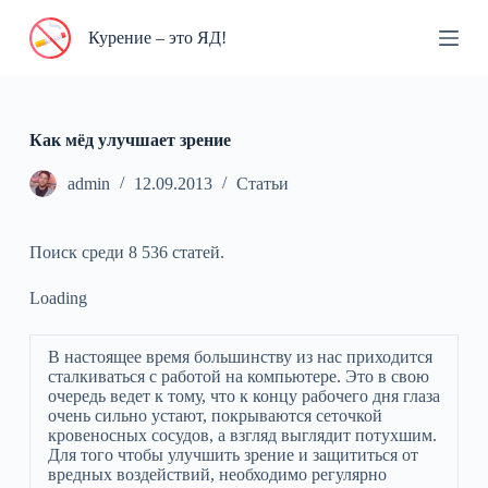
П
Курение – это ЯД!
е
р
е
й
т
и
Как мёд улучшает зрение
к
с
admin
12.09.2013
Статьи
у
т
и
Поиск среди 8 536 статей.
Loading
В настоящее время большинству из нас приходится
сталкиваться с работой на компьютере. Это в свою
очередь ведет к тому, что к концу рабочего дня глаза
очень сильно устают, покрываются сеточкой
кровеносных сосудов, а взгляд выглядит потухшим.
Для того чтобы улучшить зрение и защититься от
вредных воздействий, необходимо регулярно