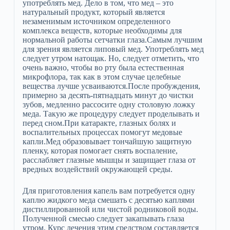
употреблять мед. Дело в том, что мед – это
натуральный продукт, который является
незаменимым источником определенного
комплекса веществ, которые необходимы для
нормальной работы сетчатки глаза.Самым лучшим
для зрения является липовый мед. Употреблять мед
следует утром натощак. Но, следует отметить, что
очень важно, чтобы во рту была естественная
микрофлора, так как в этом случае целебные
вещества лучше усваиваются.После пробуждения,
примерно за десять-пятнадцать минут до чистки
зубов, медленно рассосите одну столовую ложку
меда. Такую же процедуру следует проделывать и
перед сном.При катаракте, глазных болях и
воспалительных процессах помогут медовые
капли.Мед образовывает тончайшую защитную
пленку, которая помогает снять воспаление,
расслабляет глазные мышцы и защищает глаза от
вредных воздействий окружающей среды.
Для приготовления капель вам потребуется одну
каплю жидкого меда смешать с десятью каплями
дистиллированной или чистой родниковой воды.
Полученной смесью следует закапывать глаза
утром. Курс лечения этим средством составляется