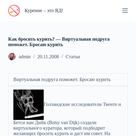
П
Курение – это ЯД!
е
р
е
й
т
и
Как бросить курить? — Виртуальная подруга
к
поможет. Бросаю курить
с
у
admin
20.11.2008
Статьи
т
и
Виртуальная подруга поможет. Бросаю курить
Голландские исследователи Твенте и
Бетси ван Дийк (Betsy van Dijk) создали
виртуального куратора, который подбодрит
желающих бросить курить и даст им совет. На