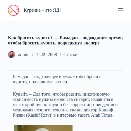
П
Курение – это ЯД!
е
р
е
й
т
и
Как бросить курить? — Рамадан – подходящее время,
к
чтобы бросить курить, подчеркнул эксперт
с
у
admin
15.09.2008
Статьи
т
и
Рамадан – подходящее время, чтобы бросить
курить, подчеркнул эксперт
Кувейт. – Для того, чтобы развить никотиновую
зависимость нужны около ста сигарет, избавиться
от которой очень трудно без коррекции поведения и
медикаментозного лечения, сказал доктор Кашиф
Ризви (Kashif Rizvi) в интервью газете Arab Times.