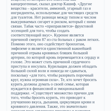
канцерогенные, сказал доктор Кашиф. «Другие
вещества – красители, аммоний, угарный газ и
ингридиенты, используемые для чистящих средств
для туалетов. Нет разници между типом и числом
выкуриваемых сигарет и риском, который с ними
связан. Табак часто «приправляется» фруктовой
эссенцией для того, чтобы создать
соответствующий вкус». Курение является
причиной смерти 87 из ста больных с раком легких.
Помимо этого, оно содействует бронхитам,
эмфиземе и является единственной важнейшей
причиной отрыва кровяных бляшек большой
артерии, по которой кровь перемещается к сердцу и
голове. Это может стать причиной сердечного
приступа и инсульта. Курильщик должен обладать
большой силой воли и никогда не сдаваться,
поскольку «для того, чтобы разорвать порочный
круг, нужна огромная сила». Те, кто хочет бросить
курить должны думать о своей семье, которая
нуждается в финансовой и эмоциональной
поддержке. «Существует множество причин для
того, чтобы бросить курить, это приводит к
улучшению вкуса, дыхания, циркуляции крови и
кровяного давления. Также, это значительно
снижает риск сердечного приступа и развития