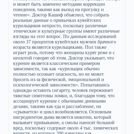
и может быть заменено методами коррекции
поведения, такими как выход на прогулку и
чтение». Доктор Кашиф объяснил, что собрать
реальные данные о привычках кувейтских
курильщиков непросто, поскольку различные
этнические и культурные группы имеют различные
взгляды на этот вопрос. По данным исследований
около 37 процентов кувейтских мужчин брачного
возраста являются курильщиками. Пол также
играет роль, потому что женщины курят реже и с
неохотой говорят об этом. Доктор указывает, что
курение является классическим примером
зависимости, так как «курильщик обычно
полностью осознает опасность, но не может
бросить из-за физической, эмоциональной и
психологической зависимости». Попытавшись
однажды оставить сигарету, человек переживает
тяжелые симптомы ломки, и, благодаря тому, что
ассоциирует курение с обычными дневными
делами, такими как еда и расслабление, он
«срывается» и цикл возобновляется. Основным
ингредиентом дыма является никотин, который
вызывает привыкание, а смолы наносят большой
вред, поскольку содержат около 4 тыс. химических
веществ, из которых 200 известны как