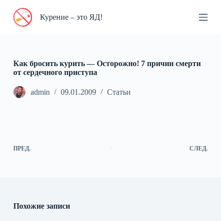
П
Курение – это ЯД!
е
р
е
й
т
и
Как бросить курить — Осторожно! 7 причин смерти
к
от сердечного приступа
с
у
admin
09.01.2009
Статьи
т
и
ПРЕД.
СЛЕД.
Похожие записи