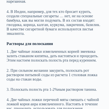
нарезанная.
4. В Индии, например, для тех кто бросает курить,
создали специальные сигареты … нет, не на основе
бамбука, как вы могли подумать. В их состав входят:
гвоздика, корица, калган, куркума, лакричник, базилик.
В качестве сигаретной бумаги используются листья
эвкалипта.
Растворы для полоскания
1. Две чайные ложки измельченных корней змеевика
залить стаканом кипятка, дать настояться и процедить.
Этим настоем полоскать полость рта перед курением.
2. При сильном желании закурить, полоскать рот
раствором питьевой соды из расчета 1 столовая ложка
соды на стакан воды.
3. Полоскать полость рта 1-2%ным раствором танина.
4. Две чайных ложки перечной мяты смешать с чайной
ложкой корня аира измельченного. Настоять в течение
час, процедить, использовать для полоскания.