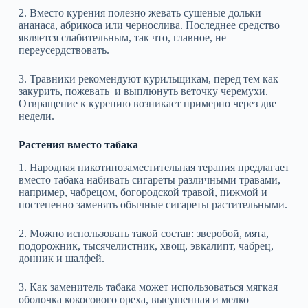
2. Вместо курения полезно жевать сушеные дольки
ананаса, абрикоса или чернослива. Последнее средство
является слабительным, так что, главное, не
переусердствовать.
3. Травники рекомендуют курильщикам, перед тем как
закурить, пожевать и выплюнуть веточку черемухи.
Отвращение к курению возникает примерно через две
недели.
Растения вместо табака
1. Народная никотинозаместительная терапия предлагает
вместо табака набивать сигареты различными травами,
например, чабрецом, богородской травой, пижмой и
постепенно заменять обычные сигареты растительными.
2. Можно использовать такой состав: зверобой, мята,
подорожник, тысячелистник, хвощ, эвкалипт, чабрец,
донник и шалфей.
3. Как заменитель табака может использоваться мягкая
оболочка кокосового ореха, высушенная и мелко