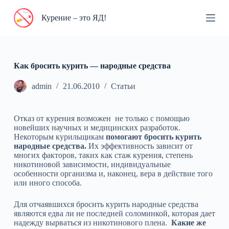
П
Курение – это ЯД!
е
р
е
й
т
и
Как бросить курить — народные средства
к
с
admin
21.06.2010
Статьи
у
т
и
Отказ от курения возможен не только с помощью
новейших научных и медицинских разработок.
Некоторым курильщикам
помогают бросить курить
народные средства.
Их эффективность зависит от
многих факторов, таких как стаж курения, степень
никотиновой зависимости, индивидуальные
особенности организма и, наконец, вера в действие того
или иного способа.
Для отчаявшихся бросить курить народные средства
являются едва ли не последней соломинкой, которая дает
надежду вырваться из никотинового плена.
Какие же