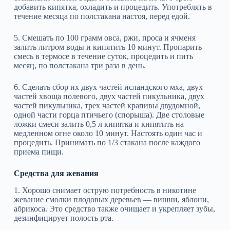
добавить кипятка, охладить и процедить. Употреблять в
течение месяца по полстакана настоя, перед едой.
5. Смешать по 100 грамм овса, ржи, проса и ячменя
залить литром воды и кипятить 10 минут. Пропарить
смесь в термосе в течение суток, процедить и пить
месяц, по полстакана три раза в день.
6. Сделать сбор их двух частей исландского мха, двух
частей хвоща полевого, двух частей пикульника, двух
частей пикульника, трех частей крапивы двудомной,
одной части горца птичьего (спорыша). Две столовые
ложки смеси залить 0,5 л кипятка и кипятить на
медленном огне около 10 минут. Настоять один час и
процедить. Принимать по 1/3 стакана после каждого
приема пищи.
Средства для жевания
1. Хорошо снимает острую потребность в никотине
жевание смолки плодовых деревьев — вишни, яблони,
абрикоса. Это средство также очищает и укрепляет зубы,
дезинфицирует полость рта.