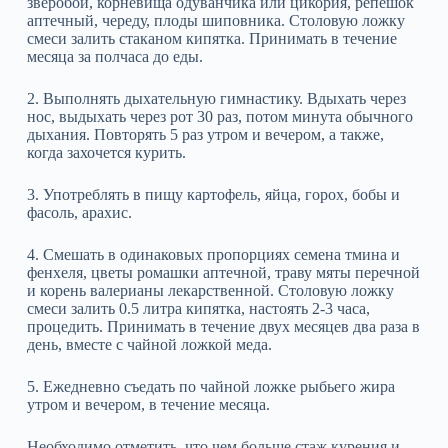
зверобой, корневища одуванчика или цикория, репешок
аптечный, череду, плоды шиповника. Столовую ложку
смеси залить стаканом кипятка. Принимать в течение
месяца за полчаса до еды.
2. Выполнять дыхательную гимнастику. Вдыхать через
нос, выдыхать через рот 30 раз, потом минута обычного
дыхания. Повторять 5 раз утром и вечером, а также,
когда захочется курить.
3. Употреблять в пищу картофель, яйца, горох, бобы и
фасоль, арахис.
4. Смешать в одинаковых пропорциях семена тмина и
фенхеля, цветы ромашки аптечной, траву мяты перечной
и корень валерианы лекарственной. Столовую ложку
смеси залить 0.5 литра кипятка, настоять 2-3 часа,
процедить. Принимать в течение двух месяцев два раза в
день, вместе с чайной ложкой меда.
5. Ежедневно съедать по чайной ложке рыбьего жира
утром и вечером, в течение месяца.
Необходимо отметить, что чем больше стаж курения и