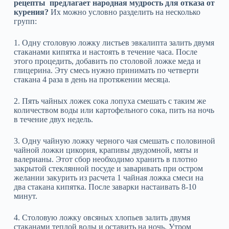
рецепты предлагает народная мудрость для отказа от
курения?
Их можно условно разделить на несколько
групп:
1. Одну столовую ложку листьев эвкалипта залить двумя
стаканами кипятка и настоять в течение часа. После
этого процедить, добавить по столовой ложке меда и
глицерина. Эту смесь нужно принимать по четверти
стакана 4 раза в день на протяжении месяца.
2. Пять чайных ложек сока лопуха смешать с таким же
количеством воды или картофельного сока, пить на ночь
в течение двух недель.
3. Одну чайную ложку черного чая смешать с половиной
чайной ложки цикория, крапивы двудомной, мяты и
валерианы. Этот сбор необходимо хранить в плотно
закрытой стеклянной посуде и заваривать при остром
желании закурить из расчета 1 чайная ложка смеси на
два стакана кипятка. После заварки настаивать 8-10
минут.
4. Столовую ложку овсяных хлопьев залить двумя
стаканами теплой воды и оставить на ночь. Утром