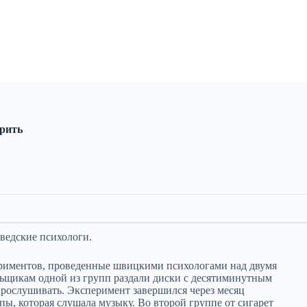
урить
ведские психологи.
периментов, проведенные швицкими психологами над двумя
ьщикам одной из групп раздали диски с десятиминутным
прослушивать. Эксперимент завершился через месяц
пы, которая слушала музыку. Во второй группе от сигарет