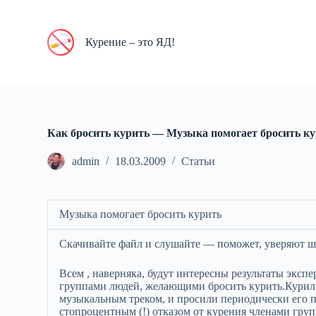
П
е
р
Курение – это ЯД!
е
й
т
и
к
с
у
Как бросить курить — Музыка помогает бросить к
т
и
admin
18.03.2009
Статьи
Музыка помогает бросить курить
Скачивайте файл и слушайте — поможет, уверяют ш
Всем , наверняка, будут интересны результаты экс
группами людей, желающими бросить курить.Курил
музыкальным треком, и просили периодически его 
стопроцентным (!) отказом от курения членами груп