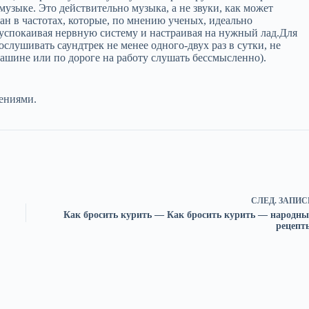
музыке. Это действительно музыка, а не звуки, как может
ран в частотах, которые, по мнению ученых, идеально
успокаивая нервную систему и настраивая на нужный лад.Для
лушивать саундтрек не менее одного-двух раз в сутки, не
машине или по дороге на работу слушать бессмысленно).
лениями.
СЛЕД.
ЗАПИС
Как бросить курить — Как бросить курить — народны
рецепт