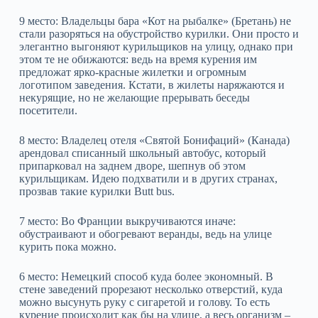
9 место: Владельцы бара «Кот на рыбалке» (Бретань) не
стали разоряться на обустройство курилки. Они просто и
элегантно выгоняют курильщиков на улицу, однако при
этом те не обижаются: ведь на время курения им
предложат ярко-красные жилетки и огромным
логотипом заведения. Кстати, в жилеты наряжаются и
некурящие, но не желающие прерывать беседы
посетители.
8 место: Владелец отеля «Святой Бонифаций» (Канада)
арендовал списанный школьный автобус, который
припарковал на заднем дворе, шепнув об этом
курильщикам. Идею подхватили и в других странах,
прозвав такие курилки Butt bus.
7 место: Во Франции выкручиваются иначе:
обустраивают и обогревают веранды, ведь на улице
курить пока можно.
6 место: Немецкий способ куда более экономный. В
стене заведений прорезают несколько отверстий, куда
можно высунуть руку с сигаретой и голову. То есть
курение происходит как бы на улице, а весь организм –