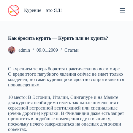
П
Курение – это ЯД!
е
р
е
й
т
и
Как бросить курить — Курить или не курить?
к
с
admin
09.01.2009
Статьи
у
т
и
С курением теперь борются практически во всем мире.
О вреде этого пагубного явления сейчас не знает только
младенец, но сами курильщики яростно сопротивляются
нововведениям.
10 место: В Эстонии, Италии, Сингапуре и на Мальте
для курения необходимо иметь закрытые помещения с
серьезной встроенной вентиляцией или специальные
(очень дорогие) курилки. В Финляндии даже есть запрет
приносить в подобные помещения еду и выпивку,
поскольку нечего задерживаться на опасных для жизни
объектах.