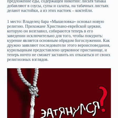
предложение еды, содержащей никотин: лисьтя табака
добавляют в соусы, супы и салаты, на табачных листьях
делают настойки, а из этих настоек – коктейли.
1 место: Владелец бара «Мышеловка» основал новую
религию. Прихожане Христиано-еврейской церкви,
которую он возглавил, собираются теперь в его
заведении исключительно для того, чтобы покурить:
курение является основным обрядом богослужении. Как
дружно заявляют последователи этого вероисповедания,
курильщикам предоставлено церковное пристанище, и
теперь ничто не сможет заставить их отказаться от своих
религиозных взглядов.