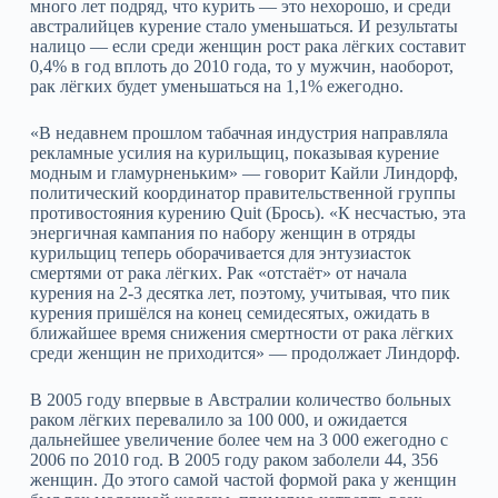
много лет подряд, что курить — это нехорошо, и среди
австралийцев курение стало уменьшаться. И результаты
налицо — если среди женщин рост рака лёгких составит
0,4% в год вплоть до 2010 года, то у мужчин, наоборот,
рак лёгких будет уменьшаться на 1,1% ежегодно.
«В недавнем прошлом табачная индустрия направляла
рекламные усилия на курильщиц, показывая курение
модным и гламурненьким» — говорит Кайли Линдорф,
политический координатор правительственной группы
противостояния курению Quit (Брось). «К несчастью, эта
энергичная кампания по набору женщин в отряды
курильщиц теперь оборачивается для энтузиасток
смертями от рака лёгких. Рак «отстаёт» от начала
курения на 2-3 десятка лет, поэтому, учитывая, что пик
курения пришёлся на конец семидесятых, ожидать в
ближайшее время снижения смертности от рака лёгких
среди женщин не приходится» — продолжает Линдорф.
В 2005 году впервые в Австралии количество больных
раком лёгких перевалило за 100 000, и ожидается
дальнейшее увеличение более чем на 3 000 ежегодно с
2006 по 2010 год. В 2005 году раком заболели 44, 356
женщин. До этого самой частой формой рака у женщин