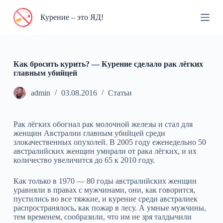
П
Курение – это ЯД!
е
р
е
й
т
и
Как бросить курить? — Курение сделало рак лёгких
к
главным убийцей
с
у
admin
03.08.2016
Статьи
т
и
Рак лёгких обогнал рак молочной железы и стал для
женщин Австралии главным убийцей среди
злокачественных опухолей. В 2005 году еженедельно 50
австралийских женщин умирали от рака лёгких, и их
количество увеличится до 65 к 2010 году.
Как только в 1970 — 80 годы австралийских женщин
уравняли в правах с мужчинами, они, как говорится,
пустились во все тяжкие, и курение среди австралиек
распространялось, как пожар в лесу. А умные мужчины,
тем временем, сообразили, что им не зря талдычили