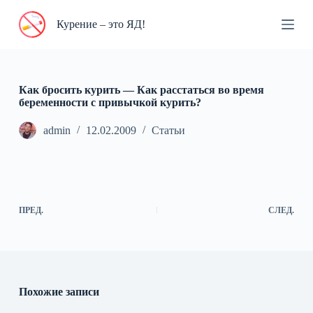
П
Курение – это ЯД!
е
р
е
й
т
и
Как бросить курить — Как расстаться во время
к
беременности с привычкой курить?
с
у
admin
12.02.2009
Статьи
т
и
ПРЕД.
СЛЕД.
Похожие записи