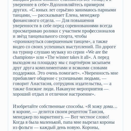
увереннее в себе».Вдохновляйтесь примером
других. «С юных лет серьёзно занимаюсь парными
танцами, — рассказывает Елена, менеджер
финансового отдела. — Для повышения
уверенности в себе перед соревнованиями всегда
просматриваю ролики с участием профессионалов
и звёзд танцевального спорта, чтобы
«проникнуться совершенным танцем», а также
видео со своих успешных выступлений. По дороге
на турнир слушаю музыку из серии «We are the
champions» или «The winner takes it all». А перед
выходом на площадку мы с партнёром засыпаем
друг друга комплиментами и всякими словами
поддержки. Это очень помогает». «Уверенность мне
прибавляет общение с успешными людьми, —
говорит Анастасия, сотрудник издательства, — а
также близкие люди. Накануне мероприятия —
хороший отдых и отличное настроение».
Изобретайте собственные способы. «Я хожу дома…
в короне, — делится своим рецептом Таисия,
менеджер по маркетингу. — Вот честное слово!
Когда я была маленькой, папа мне вырезал короны
из фольги — каждый день новую. Короны,