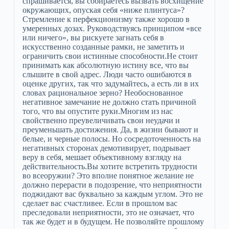
спрашивается, вы собираетесь вызвать восхищение
окружающих, опуская себя «ниже плинтуса»?
Стремление к перфекционизму также хорошо в
умеренных дозах. Руководствуясь принципом «все
или ничего», вы рискуете загнать себя в
искусственно созданные рамки, не заметить и
ограничить свои истинные способности.Не стоит
принимать как абсолютную истину все, что вы
слышите в свой адрес. Люди часто ошибаются в
оценке других, так что задумайтесь, а есть ли в их
словах рациональное зерно? Необоснованное
негативное замечание не должно стать причиной
того, что вы опустите руки.Многим из нас
свойственно преувеличивать свои неудачи и
преуменьшать достижения. Да, в жизни бывают и
белые, и черные полосы. Но сосредоточенность на
негативных сторонах демотивирует, подрывает
веру в себя, мешает объективному взгляду на
действительность.Вы хотите встретить трудности
во всеоружии? Это вполне понятное желание не
должно перерасти в подозрение, что неприятности
поджидают вас буквально за каждым углом. Это не
сделает вас счастливее. Если в прошлом вас
преследовали неприятности, это не означает, что
так же будет и в будущем. Не позволяйте прошлому