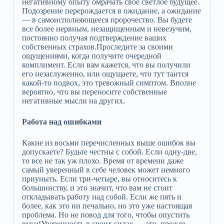
негативному опыту омрачать свое светлое будущее.
Подозрение перерождается в ожидание, а ожидание
— в самоисполняющееся пророчество. Вы будете
все более нервным, незащищенным и невезучим,
постоянно получая подтверждение ваших
собственных страхов.Проследите за своими
ощущениями, когда получите очередной
комплимент. Если вам кажется, что вы получили
его незаслуженно, или ощущаете, что тут таится
какой-то подвох, это тревожный симптом. Вполне
вероятно, что вы переносите собственные
негативные мысли на других.
Работа над ошибками
Какие из восьми перечисленных выше ошибок вы
допускаете? Будьте честны с собой. Если одну-две,
то все не так уж плохо. Время от времени даже
самый уверенный в себе человек может немного
приуныть. Если три-четыре, вы относитесь к
большинству, и это значит, что вам не стоит
откладывать работу над собой. Если же пять и
более, как это ни печально, но это уже настоящая
проблема. Но не повод для того, чтобы опустить
руки!Уверенность в своих силах — это, прежде