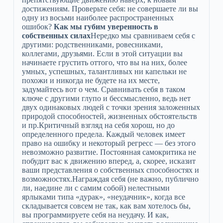
достижениям. Проверьте себя: не совершаете ли вы
одну из восьми наиболее распространенных
ошибок?
Как мы губим уверенность в
собственных силах
Нередко мы сравниваем себя с
другими: родственниками, ровесниками,
коллегами, друзьями. Если в этой ситуации вы
начинаете грустить оттого, что вы на них, более
умных, успешных, талантливых ни капельки не
похожи и никогда не будете на их месте,
задумайтесь вот о чем. Сравнивать себя в таком
ключе с другими глупо и бессмысленно, ведь нет
двух одинаковых людей с точки зрения заложенных
природой способностей, жизненных обстоятельств
и пр.Критичный взгляд на себя хорош, но до
определенного предела. Каждый человек имеет
право на ошибку и некоторый регресс — без этого
невозможно развитие. Постоянная самокритика не
побудит вас к движению вперед, а, скорее, исказит
ваши представления о собственных способностях и
возможностях.Награждая себя (не важно, публично
ли, наедине ли с самим собой) нелестными
ярлыками типа «дурак», «неудачник», когда все
складывается совсем не так, как вам хотелось бы,
вы программируете себя на неудачу. И как,