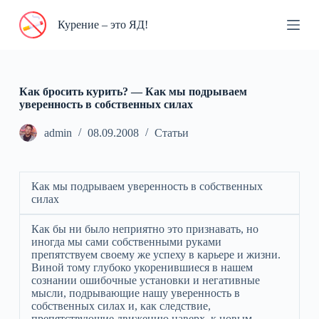
П
Курение – это ЯД!
е
р
е
й
т
и
Как бросить курить? — Как мы подрываем
к
уверенность в собственных силах
с
у
admin
08.09.2008
Статьи
т
и
Как мы подрываем уверенность в собственных
силах
Как бы ни было неприятно это признавать, но
иногда мы сами собственными руками
препятствуем своему же успеху в карьере и жизни.
Виной тому глубоко укоренившиеся в нашем
сознании ошибочные установки и негативные
мысли, подрывающие нашу уверенность в
собственных силах и, как следствие,
препятствующие движению наверх, к новым