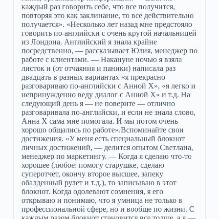
каждый раз говорить себе, что все получится,
повторяя это как заклинание, то все действительно
получается». «Несколько лет назад мне предстояло
говорить по-английски с очень крутой начальницей
из Лондона. Английский я знала крайне
посредственно, — рассказывает Юлия, менеджер по
работе с клиентами. — Накануне ночью я взяла
листок и (от отчаяния и паники) написала раз
двадцать в разных вариантах «я прекрасно
разговариваю по-английски с Анной Х», «я легко и
непринужденно веду диалог c Анной Х» и т.д. На
следующий день я — не поверите — отлично
разговаривала по-английски, и если не знала слово,
Анна Х сама мне помогала. И мы потом очень
хорошо общались по работе».Вспоминайте свои
достижения. «У меня есть специальный блокнот
личных достижений, — делится опытом Светлана,
менеджер по маркетингу. — Когда я сделаю что-то
хорошее (любое: помогу старушке, сделаю
суперотчет, окончу второе высшее, запеку
обалденный рулет и т.д.), то записываю в этот
блокнот. Когда одолевают сомнения, я его
открываю и понимаю, что я умница не только в
профессиональной сфере, но и вообще по жизни. С
каждым разом блокнот становится все толще, а я —