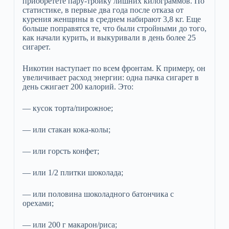
приобретете пару-тройку лишних килограммов. По
статистике, в первые два года после отказа от
курения женщины в среднем набирают 3,8 кг. Еще
больше поправятся те, что были стройными до того,
как начали курить, и выкуривали в день более 25
сигарет.
Никотин наступает по всем фронтам. К примеру, он
увеличивает расход энергии: одна пачка сигарет в
день сжигает 200 калорий. Это:
— кусок торта/пирожное;
— или стакан кока-колы;
— или горсть конфет;
— или 1/2 плитки шоколада;
— или половина шоколадного батончика с
орехами;
— или 200 г макарон/риса;