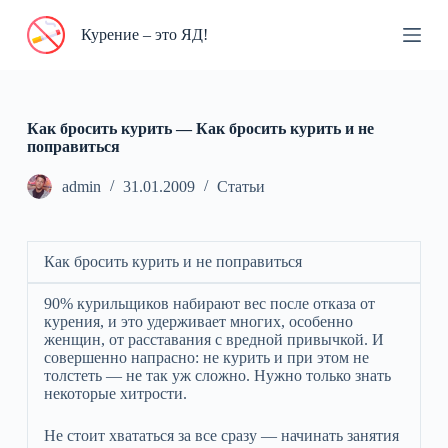
П
Курение – это ЯД!
е
р
е
й
т
и
Как бросить курить — Как бросить курить и не
к
поправиться
с
у
admin
31.01.2009
Статьи
т
и
Как бросить курить и не поправиться
90% курильщиков набирают вес после отказа от
курения, и это удерживает многих, особенно
женщин, от расставания с вредной привычкой. И
совершенно напрасно: не курить и при этом не
толстеть — не так уж сложно. Нужно только знать
некоторые хитрости.
Не стоит хвататься за все сразу — начинать занятия