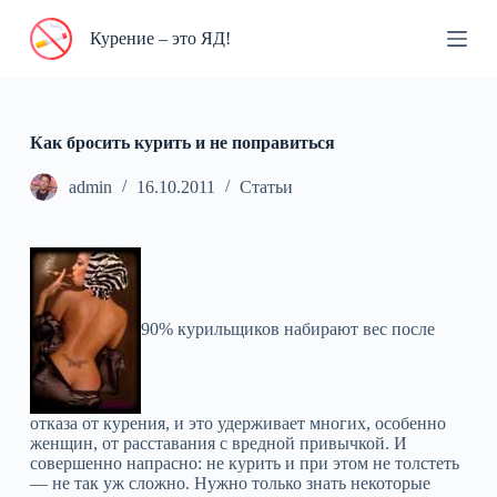
П
Курение – это ЯД!
е
р
е
й
т
и
Как бросить курить и не поправиться
к
с
admin
16.10.2011
Статьи
у
т
и
90% курильщиков набирают вес после
отказа от курения, и это удерживает многих, особенно
женщин, от расставания с вредной привычкой. И
совершенно напрасно: не курить и при этом не толстеть
— не так уж сложно. Нужно только знать некоторые