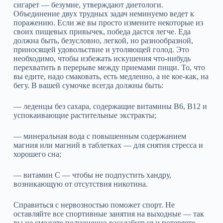
сигарет — безумие, утверждают диетологи.
Объединение двух трудных задач неминуемо ведет к
поражению. Если же вы просто измените некоторые из
своих пищевых привычек, победа дастся легче. Еда
должна быть, безусловно, легкой, но разнообразной,
приносящей удовольствие и утоляющей голод. Это
необходимо, чтобы избежать искушения что-нибудь
перехватить в перерыве между приемами пищи. То, что
вы едите, надо смаковать, есть медленно, а не кое-как, на
бегу. В вашей сумочке всегда должны быть:
— леденцы без сахара, содержащие витамины B6, B12 и
успокаивающие растительные экстракты;
— минеральная вода с повышенным содержанием
магния или магний в таблетках — для снятия стресса и
хорошего сна;
— витамин С — чтобы не подпустить хандру,
возникающую от отсутствия никотина.
Справиться с нервозностью поможет спорт. Не
оставляйте все спортивные занятия на выходные — так
вы не сможете полноценно расслабиться и потеряете