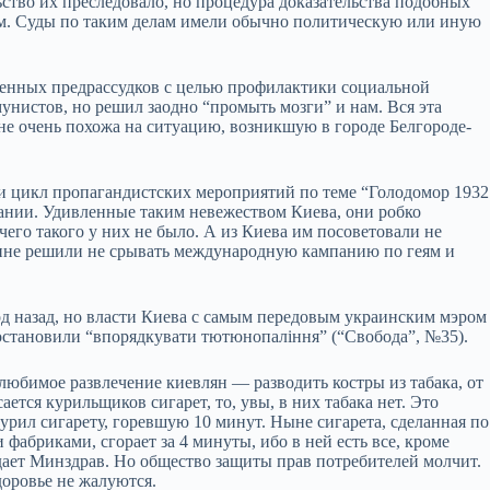
ьство их преследовало, но процедура доказательства подобных
м. Суды по таким делам имели обычно политическую или иную
венных предрассудков с целью профилактики социальной
унистов, но решил заодно “промыть мозги” и нам. Вся эта
ине очень похожа на ситуацию, возникшую в городе Белгороде-
ти цикл пропагандистских мероприятий по теме “Голодомор 1932
пании. Удивленные таким невежеством Киева, они робко
чего такого у них не было. А из Киева им посоветовали не
ине решили не срывать международную кампанию по геям и
д назад, но власти Киева с самым передовым украинским мэром
становили “впорядкувати тютюнопаління” (“Свобода”, №35).
 любимое развлечение киевлян — разводить костры из табака, от
ается курильщиков сигарет, то, увы, в них табака нет. Это
рил сигарету, горевшую 10 минут. Ныне сигарета, сделанная по
бриками, сгорает за 4 минуты, ибо в ней есть все, кроме
дает Минздрав. Но общество защиты прав потребителей молчит.
доровье не жалуются.