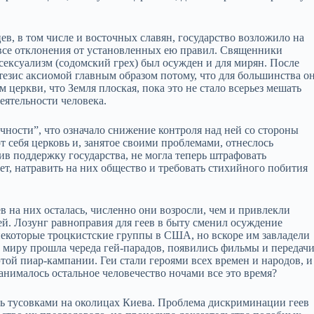
в, в том числе и восточных славян, государство возложило на
а все отклонения от установленных ею правил. Священники
сексуализм (содомский грех) был осужден и для мирян. После
тезис аксиомой главным образом потому, что для большинства о
 церкви, что Земля плоская, пока это не стало всерьез мешать
еятельности человека.
чности”, что означало снижение контроля над ней со стороны
т себя церковь и, занятое своими проблемами, отнеслось
атив поддержку государства, не могла теперь штрафовать
ет, натравить на них общество и требовать стихийного побития
ев на них осталась, численно они возросли, чем и привлекли
й. Лозунг равноправия для геев в быту сменил осуждение
некоторые троцкистские группы в США, но вскоре им завладели
 миру прошла череда гей-парадов, появились фильмы и передач
той пиар-кампании. Геи стали героями всех времен и народов, и
анималось остальное человечество ночами все это время?
сь тусовками на околицах Киева. Проблема дискриминации геев