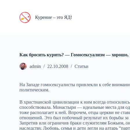
П
е
р
Курение – это ЯД!
е
й
т
и
к
с
у
Как бросить курить? — Гомосексуализм — хорошо,
т
и
admin
22.10.2008
Статьи
На Западе гомосексуалисты привлекли к себе внимание
политическим.
В христианской цивилизации к ним всегда относились 
способствовала. Монастыри — идеальные места для од
тоже располагает к ней. Впрочем, отцы церкви не ста
отношений. Это был побочный результат их борьбы за
Запретив или ограничив браки служителям Божьим, о
наследству. Любовь, семья и дети легли на алтарь “п