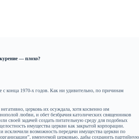
 курение — плохо?
 с конца 1970-х годов. Как ни удивительно, по причинам
негативно, церковь их осуждала, хотя косвенно им
нополой любви, и обет безбрачия католических священников
вили своей задачей создать питательную среду для подобных
 целостность имущества церкви как закрытой корпорации.
ни исключили возможность передачи имущества церкви по
арторганизации”, именуемой церковью, дабы сохранить партийну