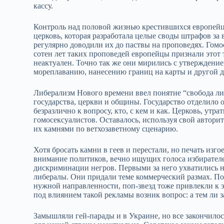
кассу.
Контроль над половой жизнью крестившихся европейце
церковь, которая разработала целые своды штрафов з
регулярно доводили их до паствы на проповедях. Гомо
сотен лет таких проповедей европейцы признали этот 
неактуален. Точно так же они мирились с утверждением
мореплаванию, нанесению границ на карты и другой д
Либерализм Нового времени ввел понятие “свобода ли
государства, церкви и общины. Государство отделило о
безразлично к вопросу, кто, с кем и как. Церковь, утр
гомосексуалистов. Оставалось, используя свой авторит
их камнями по ветхозаветному сценарию.
Хотя бросать камни в геев и перестали, но печать изго
внимание политиков, вечно ищущих голоса избирателе
дискриминации негров. Первыми за него ухватились 
либералы. Они придали теме коммерческий размах. По
нужной направленности, поп-звезд тоже привлекли к э
под влиянием такой рекламы возник вопрос: а тем ли з
Замышляли гей-парады и в Украине, но все закончило