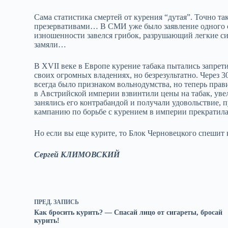
Сама статистика смертей от курения “дутая”. Точно т
презервативами… В СМИ уже было заявление одного от
изношенности завелся грибок, разрушающий легкие сил
замяли…
В XVII веке в Европе курение табака пытались запрет
своих огромных владениях, но безрезультатно. Через 3
всегда было признаком вольнодумства, но теперь прав
в Австрийской империи взвинтили цены на табак, ув
занялись его контрабандой и получали удовольствие, 
кампанию по борьбе с курением в империи прекратила
Но если вы еще курите, то Блок Черновецкого спешит
Сергей КЛИМОВСКИЙ
ПРЕД.
ЗАПИСЬ
Как бросить курить? — Спасай лицо от сигареты, бросай
курить!