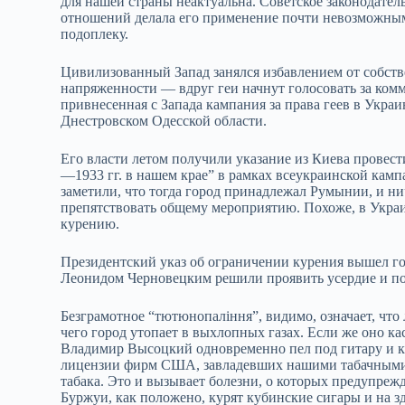
для нашей страны неактуальна. Советское законодател
отношений делала его применение почти невозможны
подоплеку.
Цивилизованный Запад занялся избавлением от собст
напряженности — вдруг геи начнут голосовать за комм
привнесенная с Запада кампания за права геев в Укра
Днестровском Одесской области.
Его власти летом получили указание из Киева провес
—1933 гг. в нашем крае” в рамках всеукраинской кам
заметили, что тогда город принадлежал Румынии, и ни
препятствовать общему мероприятию. Похоже, в Укра
курению.
Президентский указ об ограничении курения вышел го
Леонидом Черновецким решили проявить усердие и по
Безграмотное “тютюнопаління”, видимо, означает, что
чего город утопает в выхлопных газах. Если же оно кас
Владимир Высоцкий одновременно пел под гитару и ку
лицензии фирм США, завладевших нашими табачными фа
табака. Это и вызывает болезни, о которых предупреж
Буржуи, как положено, курят кубинские сигары и на з