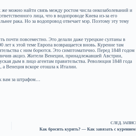
ак же можно найти связь между ростом числа онкозаболеваний и
ветственного лица, что в водопроводе Киева из-за его
ьнее рака. Но за водопровод отвечает мэр. Поэтому эту тему
ить почти повсеместно. Это делали даже турецкие султаны в
00 лет к этой теме Европа возвращается вновь. Курение там
ительства с ним борются. Это симптоматично. Перед 1848 годом
еличив акциз. Жители Венеции, принадлежавшей Австрии,
пуская дым в лицо агентам правительства. Революция 1848 года
, а Венеция вскоре отошла к Италии.
 к вам за штрафом…
СЛЕД.
ЗАПИС
Как бросить курить? — Как завязать с курением