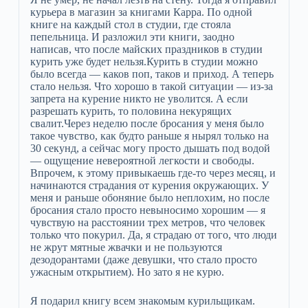
курьера в магазин за книгами Карра. По одной
книге на каждый стол в студии, где стояла
пепельница. И разложил эти книги, заодно
написав, что после майских праздников в студии
курить уже будет нельзя.Курить в студии можно
было всегда — каков поп, таков и приход. А теперь
стало нельзя. Что хорошо в такой ситуации — из-за
запрета на курение никто не уволится. А если
разрешать курить, то половина некурящих
свалит.Через неделю после бросания у меня было
такое чувство, как будто раньше я нырял только на
30 секунд, а сейчас могу просто дышать под водой
— ощущение невероятной легкости и свободы.
Впрочем, к этому привыкаешь где-то через месяц, и
начинаются страдания от курения окружающих. У
меня и раньше обоняние было неплохим, но после
бросания стало просто невыносимо хорошим — я
чувствую на расстоянии трех метров, что человек
только что покурил. Да, я страдаю от того, что люди
не жрут мятные жвачки и не пользуются
дезодорантами (даже девушки, что стало просто
ужасным открытием). Но зато я не курю.
Я подарил книгу всем знакомым курильщикам.