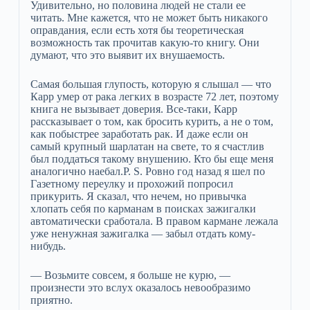
Удивительно, но половина людей не стали ее
читать. Мне кажется, что не может быть никакого
оправдания, если есть хотя бы теоретическая
возможность так прочитав какую-то книгу. Они
думают, что это выявит их внушаемость.
Самая большая глупость, которую я слышал — что
Карр умер от рака легких в возрасте 72 лет, поэтому
книга не вызывает доверия. Все-таки, Карр
рассказывает о том, как бросить курить, а не о том,
как побыстрее заработать рак. И даже если он
самый крупный шарлатан на свете, то я счастлив
был поддаться такому внушению. Кто бы еще меня
аналогично наебал.P. S. Ровно год назад я шел по
Газетному переулку и прохожий попросил
прикурить. Я сказал, что нечем, но привычка
хлопать себя по карманам в поисках зажигалки
автоматически сработала. В правом кармане лежала
уже ненужная зажигалка — забыл отдать кому-
нибудь.
— Возьмите совсем, я больше не курю, —
произнести это вслух оказалось невообразимо
приятно.