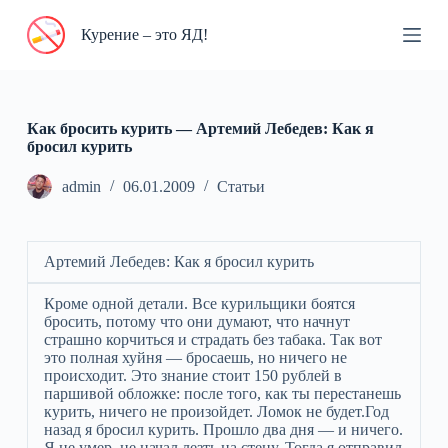
П
Курение – это ЯД!
е
р
е
й
т
и
Как бросить курить — Артемий Лебедев: Как я
к
бросил курить
с
у
admin
06.01.2009
Статьи
т
и
Артемий Лебедев: Как я бросил курить
Кроме одной детали. Все курильщики боятся
бросить, потому что они думают, что начнут
страшно корчиться и страдать без табака. Так вот
это полная хуйня — бросаешь, но ничего не
происходит. Это знание стоит 150 рублей в
паршивой обложке: после того, как ты перестанешь
курить, ничего не произойдет. Ломок не будет.Год
назад я бросил курить. Прошло два дня — и ничего.
Я не умер, не начал лезть на стену. Тогда я отправил