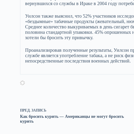
вернувшихся со службы в Ираке в 2004 году потреб
Уилсон также выяснил, что 52% участников исследов
«бездымные» табачные продукты (жевательный, нюхат
Среднее количество выкуриваемых в день сигарет б
половина стандартной упаковки. 45% опрошенных не
хотели бы бросить эту привычку.
Проанализировав полученные результаты, Уилсон пр
службе является употребление табака, а не риск фи
непосредственные последствия военных действий.
ПРЕД.
ЗАПИСЬ
Как бросить курить — Американцы не могут бросить
курить