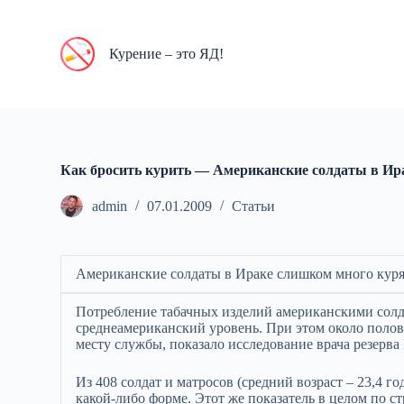
П
е
р
Курение – это ЯД!
е
й
т
и
к
с
у
Как бросить курить — Американские солдаты в Ир
т
и
admin
07.01.2009
Статьи
Американские солдаты в Ираке слишком много кур
Потребление табачных изделий американскими солд
среднеамериканский уровень. При этом около поло
месту службы, показало исследование врача резерв
Из 408 солдат и матросов (средний возраст – 23,4 г
какой-либо форме. Этот же показатель в целом по ст