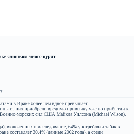
аке слишком много курят
ят
атами в Ираке более чем вдвое превышает
вины из них приобрели вредную привычку уже по прибытии к
а Военно-морских сил США Майкла Уилсона (Michael Wilson).
ода), включенных в исследование, 64% употребляли табак в
ране составляет 30,4% (данные 2002 года), а среди