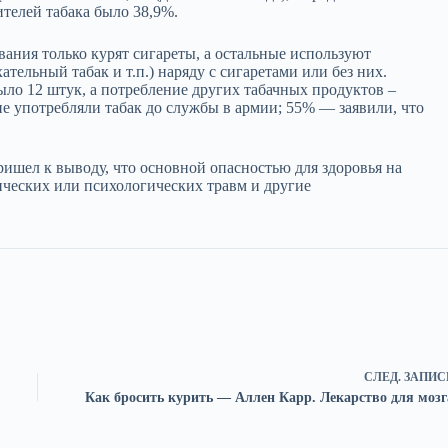
ителей табака было 38,9%.
ания только курят сигареты, а остальные используют
ельный табак и т.п.) наряду с сигаретами или без них.
ыло 12 штук, а потребление других табачных продуктов –
 употребляли табак до службы в армии; 55% — заявили, что
ишел к выводу, что основной опасностью для здоровья на
зических или психологических травм и другие
СЛЕД.
ЗАПИС
Как бросить курить — Аллен Карр. Лекарство для мозг