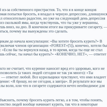
й из‑за собственного пристрастия. То, что я в конце концов
нимая попытки бросить, я впадал в черную депрессию, длившуюс
был относительно радостен, но уже на следующий день депрессия
из скользкой ямы, когда чувствуешь, что ты уже у вершины,
ешь вниз, на дно. В конечном итоге вы прикуриваете сигарету, 
аться, почему вы вынуждены это сделать.
щикам до начала консультации: «Вы хотите бросить курить?» В
 (включая членов организации «FORESТ»[5]), конечно, хотели б
«Если бы ты вернулся назад, в то время, когда ты еще не стал
даешь сейчас, ты начал бы курить?» «КОНЕЧНО, НЕТ», — ответит
то не считает, что курение наносит вред его здоровью, кого не
позволить (а таких людей сегодня не так уж много): «Ты
— ответит любой. Все курильщики чувствуют, что ими владеет
ение: «Я брошу, но не сегодня, а завтра». В результате все мы
илы воли, или что в сигарете содержится нечто необходимое для
бъяснить, почему бросить курить легко, а в том, чтобы понять,
инство людей вообще начинает курить, так что в некоторые