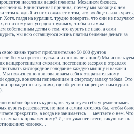
процентов населения нашей планеты. Механизм бизнеса,
объяснению. Единственная причина, почему мы вообще о нем
и этом каждый из них сожалеет о том, что вообще начал курить,
г. Хотя, глядя на курящих, трудно поверить, что они не получаю
х, и поэтому мы усердно трудимся, чтобы и самим
ем собственным детям о том, что курить не надо, а сами
в курить, мы всю оставшуюся жизнь платим бешеные деньги за
а свою жизнь тратит приблизительно 50 000 фунтов
, если бы мы просто спускали их в канализацию!) Мы используе
ких канцерогенными смолами, постепенно засоряя и отравляя
 испытывать кислородное голодание каждую мышцу и каждый
ми. Мы пожизненно приговариваем себя к отвратительному
 одежде, вонючим пепельницам и спертому запаху табака. Это
ни проходит в ситуациях, где общество запрещает нам курить
).
или вообще бросить курить, мы чувствуем себя ущемленными.
ых курить разрешается, но нам и самим хотелось бы, чтобы был
чтаете прекратить, а когда не занимаетесь — мечтаете о нем. Что
 к вам как к прокаженному? И, что ужаснее всего, такую жизнь
х отношениях человек…