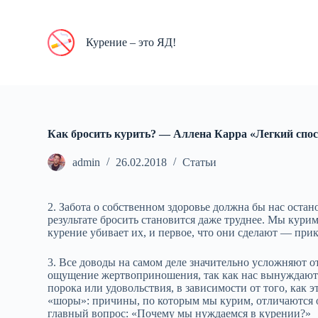
П
е
р
Курение – это ЯД!
е
й
т
и
к
с
у
Как бросить курить? — Аллена Карра «Легкий спос
т
и
admin
26.02.2018
Статьи
2. Забота о собственном здоровье должна бы нас остан
результате бросить становится даже труднее. Мы курим
курение убивает их, и первое, что они сделают — прик
3. Все доводы на самом деле значительно усложняют о
ощущение жертвоприношения, так как нас вынуждают о
порока или удовольствия, в зависимости от того, как 
«шоры»: причины, по которым мы курим, отличаются от
главный вопрос: «Почему мы нуждаемся в курении?»