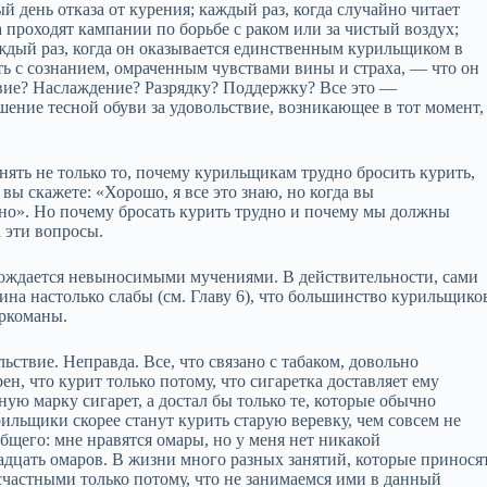
день отказа от курения; каждый раз, когда случайно читает
проходят кампании по борьбе с раком или за чистый воздух;
 каждый раз, когда он оказывается единственным курильщиком в
 с сознанием, омраченным чувствами вины и страха, — что он
е? Наслаждение? Разрядку? Поддержку? Все это —
шение тесной обуви за удовольствие, возникающее в тот момент,
нять не только то, почему курильщикам трудно бросить курить,
вы скажете: «Хорошо, я все это знаю, но когда вы
удно». Но почему бросать курить трудно и почему мы должны
 эти вопросы.
вождается невыносимыми мучениями. В действительности, сами
ина настолько слабы (см. Главу 6), что большинство курильщико
аркоманы.
ьствие. Неправда. Все, что связано с табаком, довольно
н, что курит только потому, что сигаретка доставляет ему
ую марку сигарет, а достал бы только те, которые обычно
ильщики скорее станут курить старую веревку, чем совсем не
общего: мне нравятся омары, но у меня нет никакой
вадцать омаров. В жизни много разных занятий, которые принося
есчастными только потому, что не занимаемся ими в данный