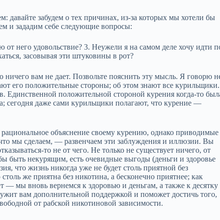
: давайте забудем о тех причинах, из‑за которых мы хотели бы
щем и зададим себе следующие вопросы:
аю от него удовольствие? 3. Неужели я на самом деле хочу идти п
хаться, засовывая эти штуковины в рот?
 ничего вам не дает. Позвольте пояснить эту мысль. Я говорю н
ают его положительные стороны; об этом знают все курильщики.
тв. Единственной положительной стороной курения когда‑то был
; сегодня даже сами курильщики полагают, что курение —
 рациональное объяснение своему курению, однако приводимые
что мы сделаем, — развенчаем эти заблуждения и иллюзии. Вы
тказываться‑то не от чего. Не только не существует ничего, от
чтобы быть некурящим, есть очевидные выгоды (деньги и здоровье
зия, что жизнь никогда уже не будет столь приятной без
о столь же приятна без никотина, а бесконечно приятнее; как
т — мы вновь вернемся к здоровью и деньгам, а также к десятку
лужит вам дополнительной поддержкой и поможет достичь того,
свободной от рабской никотиновой зависимости.