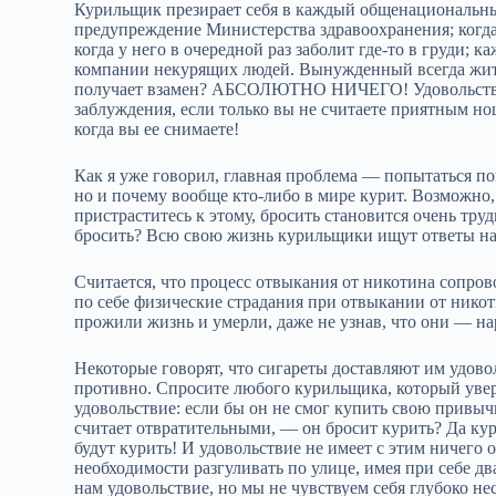
Курильщик презирает себя в каждый общенациональный 
предупреждение Министерства здравоохранения; когда 
когда у него в очередной раз заболит где‑то в груди;
компании некурящих людей. Вынужденный всегда жить
получает взамен? АБСОЛЮТНО НИЧЕГО! Удовольстви
заблуждения, если только вы не считаете приятным но
когда вы ее снимаете!
Как я уже говорил, главная проблема — попытаться по
но и почему вообще кто‑либо в мире курит. Возможно, 
пристраститесь к этому, бросить становится очень тр
бросить? Всю свою жизнь курильщики ищут ответы на
Считается, что процесс отвыкания от никотина сопро
по себе физические страдания при отвыкании от никот
прожили жизнь и умерли, даже не узнав, что они — н
Некоторые говорят, что сигареты доставляют им удовол
противно. Спросите любого курильщика, который увере
удовольствие: если бы он не смог купить свою привычн
считает отвратительными, — он бросит курить? Да кур
будут курить! И удовольствие не имеет с этим ничего 
необходимости разгуливать по улице, имея при себе д
нам удовольствие, но мы не чувствуем себя глубоко н