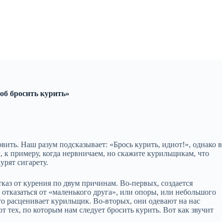
об бросить курить»
овить. Наш разум подсказывает: «Брось курить, идиот!», однако 
, к примеру, когда нервничаем, но скажите курильщикам, что
урят сигарету.
тказ от курения по двум причинам. Во‑первых, создается
тказаться от «маленького друга», или опоры, или небольшого
это расценивает курильщик. Во‑вторых, они одевают на нас
 тех, по которым нам следует бросить курить. Вот как звучит