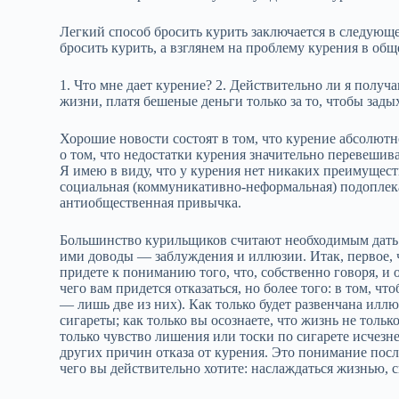
Легкий способ бросить курить заключается в следующем
бросить курить, а взглянем на проблему курения в об
1. Что мне дает курение? 2. Действительно ли я получ
жизни, платя бешеные деньги только за то, чтобы зады
Хорошие новости состоят в том, что курение абсолютно
о том, что недостатки курения значительно перевешив
Я имею в виду, что у курения нет никаких преимущес
социальная (коммуникативно‑неформальная) подоплека
антиобщественная привычка.
Большинство курильщиков считают необходимым дать
ими доводы — заблуждения и иллюзии. Итак, первое, 
придете к пониманию того, что, собственно говоря, и о
чего вам придется отказаться, но более того: в том, 
— лишь две из них). Как только будет развенчана иллю
сигареты; как только вы осознаете, что жизнь не тольк
только чувство лишения или тоски по сигарете исчезне
других причин отказа от курения. Это понимание пос
чего вы действительно хотите: наслаждаться жизнью, 