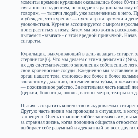
моменты времени курящими оказывались более 60‑ти 
связанного с курением, не поддается рациональному 
говорим, — тысячи людей, уже вовлеченных в него. Пр
и убежден, что курение — пустая трата времени и дене
удовольствия. Курение ассоциируется с миром взрослы
пристраститься к нему. Затем мы всю жизнь рассказыва
пытаемся «завязать» с этой вредной привычкой. Нача
сигареты.
Курильщик, выкуривающий в день двадцать сигарет, з
стерлингов[6]. Что мы делаем с этими деньгами? (Увы
их для систематического заполнения собственных лег
свои кровеносные сосуды. Ежедневно мы заставляем
орган нашего тела, становясь все более и более вялы
зловонному дыханию, потемневшим зубам, прожженной
— пожизненное рабство. Значительная часть нашей жиз
(церкви, больницы, школы, вагоны метро, театры и т.д.
Пытаясь сократить количество выкуриваемых сигарет 
Другую часть жизни мы проводим в ситуациях, в котор
запрещено. Очень странное хобби: занимаясь им, вы ме
за странная жизнь, когда половина общества относится
выбирает себе разумный и адекватный во всех други