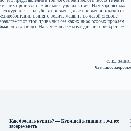
, это представление в той же степени нелогично. В течение
 из них приносят нам большее удовольствие. Нам хорошенько
что курение — пагубная привычка, а от привычки отказаться
 Великобритании принято водить машину по левой стороне
збавляемся от этой привычки без каких‑либо особых проблем.
обман чистой воды. На самом деле мы ежедневно приобретаем
СЛЕД.
ЗАПИС
Что такое здоровье
Как бросить курить? — Курящей женщине труднее
забеременеть