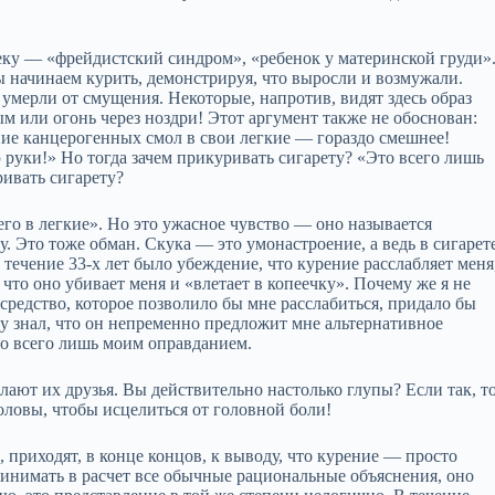
у — «фрейдистский синдром», «ребенок у материнской груди»
мы начинаем курить, демонстрируя, что выросли и возмужали.
 умерли от смущения. Некоторые, напротив, видят здесь образ
 или огонь через ноздри! Этот аргумент также не обоснован:
ние канцерогенных смол в свои легкие — гораздо смешнее!
 руки!» Но тогда зачем прикуривать сигарету? «Это всего лишь
ривать сигарету?
о в легкие». Но это ужасное чувство — оно называется
. Это тоже обман. Скука — это умонастроение, а ведь в сигарет
течение 33‑х лет было убеждение, что курение расслабляет меня
 что оно убивает меня и «влетает в копеечку». Почему же я не
средство, которое позволило бы мне расслабиться, придало бы
ку знал, что он непременно предложит мне альтернативное
ло всего лишь моим оправданием.
елают их друзья. Вы действительно настолько глупы? Если так, т
головы, чтобы исцелиться от головной боли!
приходят, в конце концов, к выводу, что курение — просто
ринимать в расчет все обычные рациональные объяснения, оно