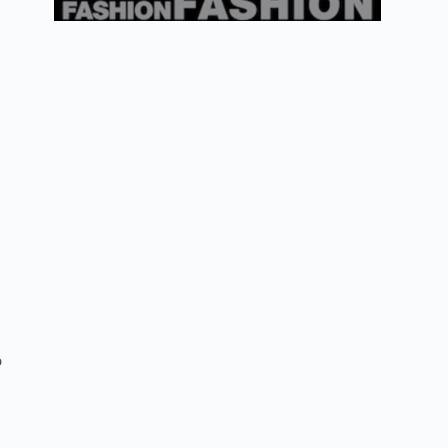
т
м
о