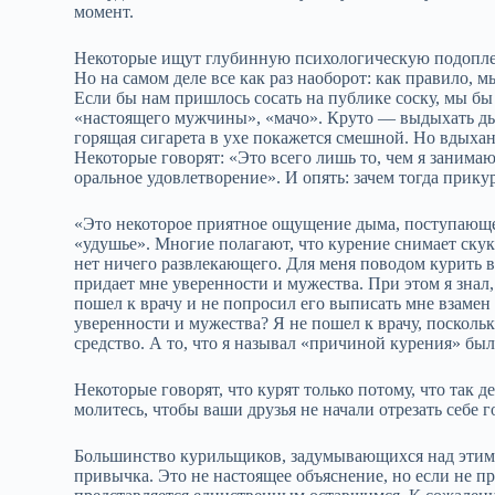
момент.
Некоторые ищут глубинную психологическую подоплек
Но на самом деле все как раз наоборот: как правило, 
Если бы нам пришлось сосать на публике соску, мы бы
«настоящего мужчины», «мачо». Круто — выдыхать дым
горящая сигарета в ухе покажется смешной. Но вдыха
Некоторые говорят: «Это всего лишь то, чем я занимаю
оральное удовлетворение». И опять: зачем тогда прику
«Это некоторое приятное ощущение дыма, поступающег
«удушье». Многие полагают, что курение снимает скуку
нет ничего развлекающего. Для меня поводом курить в 
придает мне уверенности и мужества. При этом я знал,
пошел к врачу и не попросил его выписать мне взамен 
уверенности и мужества? Я не пошел к врачу, посколь
средство. А то, что я называл «причиной курения» бы
Некоторые говорят, что курят только потому, что так д
молитесь, чтобы ваши друзья не начали отрезать себе 
Большинство курильщиков, задумывающихся над этим, 
привычка. Это не настоящее объяснение, но если не п