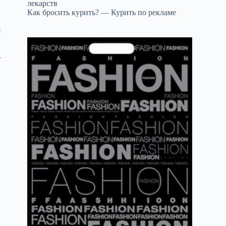
лекарств
Как бросить курить? — Курить по рекламе
я
—
ы