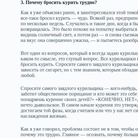
3. Почему бросить курить трудно?
Как я уже объяснял ранее, я заинтересовался этой темо
все‑таки бросил курить — чудо. Всякий раз, предпри
по несколько недель. Случались и такие дни, когда я 
возвращалась. Это было похоже на попытку выбраться 
видишь солнечный свет, а потом раз — и снова съезжа
на вкус она совершенно ужасна, — и пытаетесь разобр
Вот один из вопросов, который я всегда задаю куриль
каком‑то смысле, это глупый вопрос. Все курильщики
бросить курить. Спросите самого заядлого курильщика: 
зависеть от сигарет, но с тем знанием, которым обла
любой.
Спросите самого заядлого курильщика — кого‑нибудь, к
заботит общественное порицание и кто может это себе 
поощряешь курение своих детей?» «КОНЕЧНО, НЕТ», 
нечто дьявольское. В самом начале курения это утвержд
достигаем той фазы, когда считаем или что у нас нет с
наслаждения жизнью.
Как я уже говорил, проблема состоит не в том, чтобы о
почему это трудно. Главное — осознать, почему больш