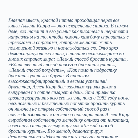
Главная мысль, красной нитью проходящая через все
книги Аллена Карра — это искоренение страха. В самом
деле, его талант и его усилия как писателя и терапевта
направлены на то, чтобы помочь каждому справиться с
тревогами и страхами, которые мешают жить
полноценной жизнью и наслаждаться ею. Это ярко
демонстрируют его книги, ставшие бестселлерами во
многих странах мира: «Легкий способ бросить курить»,
«Единственный способ навсегда бросить курить»,
«Легкий способ похудеть», «Как помочь подростку
бросить курить» и другие. В прошлом
высококвалифицированный и весьма успешный
бухгалтер, Аллен Карр был заядлым курильщиком и
выкуривал по сотне сигарет в день. Эта привычка
грозила разрушить всю его жизнь, пока в 1983 году после
бесчисленных и безуспешных попыток бросить курить
он наконец не открыл собственный способ раз и
навсегда избавиться от этого пристрастия. Аллен Карр
выработал собственную методику отказа от никотина,
известную теперь всему миру как «Легкий способ
бросить курить». Его метод, демонстрируя
феноменальную эффективность, получил признание