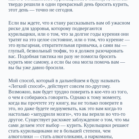
твердо решили в один прекрасный день бросить курить,
этот день — точно не сегодня.
Если вы ждете, что я стану рассказывать вам об ужасном
риске для здоровья, которому подвергаются
курильщики, или о том, что за долгие годы курения они
тратят на это целое состояние, или о том, что курение —
это вульгарная, отвратительная привычка, а сами вы —
глупый, безвольный тюфяк, то я должен разочаровать
вас. Подобная тактика ни разу не помогла бросить
курить мне самому, а если бы она могла помочь вам —
вы бы уже давно бросили.
Мой способ, который в дальнейшем я буду называть
«Легкий способ», действует совсем по‑другому.
Возможно, вам будет трудно поверить в кое‑что из того,
о чем я собираюсь говорить. Однако к тому моменту,
когда вы прочтете эту книгу, вы не только поверите в
это, но даже будете недоумевать, как это вам когда‑то
настолько «запудрили мозги», что вы верили во что‑то
другое. Существует расхожее заблуждение о том, что мы
сами делаем этот выбор — курить. Курильщики решают
стать курильщиками не в большей степени, чем
алкоголики — стать алкоголиками, а наркоманы,