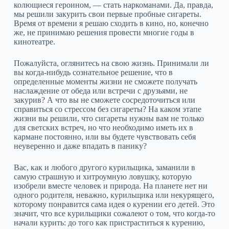
колющиеся героином, — стать наркоманами. Да, правда,
мы решили закурить свои первые пробные сигареты.
Время от времени я решаю сходить в кино, но, конечно
же, не принимаю решения провести многие годы в
кинотеатре.
Пожалуйста, оглянитесь на свою жизнь. Принимали ли
вы когда‑нибудь сознательное решение, что в
определенные моменты жизни не сможете получать
наслаждение от обеда или встречи с друзьями, не
закурив? А что вы не сможете сосредоточиться или
справиться со стрессом без сигареты? На каком этапе
жизни вы решили, что сигареты нужны вам не только
для светских встреч, но что необходимо иметь их в
кармане постоянно, или вы будете чувствовать себя
неуверенно и даже впадать в панику?
Вас, как и любого другого курильщика, заманили в
самую страшную и хитроумную ловушку, которую
изобрели вместе человек и природа. На планете нет ни
одного родителя, неважно, курильщика или некурящего,
которому понравится сама идея о курении его детей. Это
значит, что все курильщики сожалеют о том, что когда‑то
начали курить: до того как пристраститься к курению,