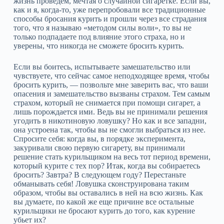
жизнь проведем, мечтая о случайной сигаретке. Если вы,
как и я, когда‑то, уже перепробовали все традиционные
способы бросания курить и прошли через все страдания
того, что я называю «методом силы воли», то вы не
только подпадаете под влияние этого страха, но и
уверены, что никогда не сможете бросить курить.
Если вы боитесь, испытываете замешательство или
чувствуете, что сейчас самое неподходящее время, чтобы
бросить курить, — позвольте мне заверить вас, что ваши
опасения и замешательство вызваны страхом. Тем самым
страхом, который не снимается при помощи сигарет, а
лишь порождается ими. Ведь вы не принимали решения
угодить в никотиновую ловушку? Но как и все западни,
она устроена так, чтобы вы не смогли выбраться из нее.
Спросите себя: когда вы, в порядке эксперимента,
закуривали свою первую сигарету, вы принимали
решение стать курильщиком на весь тот период времени,
который курите с тех пор? Итак, когда вы собираетесь
бросить? Завтра? В следующем году? Перестаньте
обманывать себя! Ловушка сконструирована таким
образом, чтобы вы оставались в ней на всю жизнь. Как
вы думаете, по какой же еще причине все остальные
курильщики не бросают курить до того, как курение
убьет их?