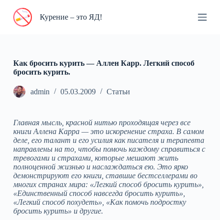
П
Курение – это ЯД!
е
р
е
й
т
и
Как бросить курить — Аллен Карр. Легкий способ
к
бросить курить.
с
у
admin
05.03.2009
Статьи
т
и
Главная мысль, красной нитью проходящая через все
книги Аллена Карра — это искоренение страха. В самом
деле, его талант и его усилия как писателя и терапевта
направлены на то, чтобы помочь каждому справиться с
тревогами и страхами, которые мешают жить
полноценной жизнью и наслаждаться ею. Это ярко
демонстрируют его книги, ставшие бестселлерами во
многих странах мира: «Легкий способ бросить курить»,
«Единственный способ навсегда бросить курить»,
«Легкий способ похудеть», «Как помочь подростку
бросить курить» и другие.