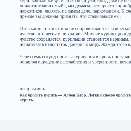
курильщиков живут всю жизнь и умирают, даже не осо
«никотинозависимый», мы думаем, что просто «прио
наркотиков, являясь, на самом деле, наркоманами. К сч
прежде вы должны признать, что стали зависимы.
Отвыкание от никотина не сопровождается физическо
чувство, что чего‑то не хватает. Многие курильщики ду
чувство сохраняется, курильщик становится нервным,
испытывать недостаток доверия к миру. Жажда этого я
Через семь секунд после закуривания в кровь поступае
оставляя ощущение расслабления и уверенности, котор
ПРЕД.
ЗАПИСЬ
Как бросить курить — Аллен Карр. Легкий способ бросить
курить.