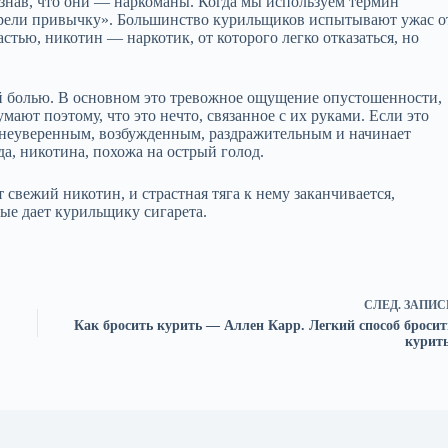
знав, что они — наркоманы. Когда мы используем термин
брели привычку». Большинство курильщиков испытывают ужас о
астью, никотин — наркотик, от которого легко отказаться, но
й болью. В основном это тревожное ощущение опустошенности,
мают поэтому, что это нечто, связанное с их руками. Если это
 неуверенным, возбужденным, раздражительным и начинает
да, никотина, похожа на острый голод.
т свежий никотин, и страстная тяга к нему заканчивается,
ые дает курильщику сигарета.
СЛЕД.
ЗАПИС
Как бросить курить — Аллен Карр. Легкий способ бросит
курить