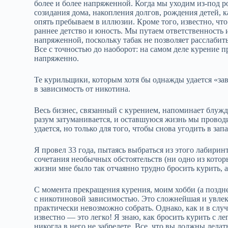
более и более напряженной. Когда мы уходим из‑под 
созидания дома, накопления долгов, рождения детей, ка
опять пребываем в иллюзии. Кроме того, известно, ч
раннее детство и юность. Мы путаем ответственность 
напряженной, поскольку табак не позволяет расслабитьс
Все с точностью до наоборот: на самом деле курение пр
напряженно.
Те курильщики, которым хотя бы однажды удается «завя
в зависимость от никотина.
Весь бизнес, связанный с курением, напоминает блужд
разум затуманивается, и оставшуюся жизнь мы проводи
удается, но только для того, чтобы снова угодить в зап
Я провел 33 года, пытаясь выбраться из этого лабиринт
сочетания необычных обстоятельств (ни одно из которы
жизни мне было так отчаянно трудно бросить курить, а
С момента прекращения курения, моим хобби (а поздне
с никотиновой зависимостью. Это сложнейшая и увлек
практически невозможно собрать. Однако, как и в сл
известно — это легко! Я знаю, как бросить курить с л
никогда в него не забредете. Все, что вы должны дела