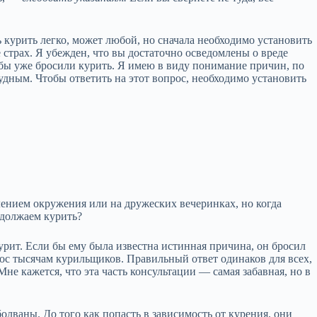
ь курить легко, может любой, но сначала необходимо установить
 страх. Я убежден, что вы достаточно осведомлены о вреде
 бы уже бросили курить. Я имею в виду понимание причин, по
рудным. Чтобы ответить на этот вопрос, необходимо установить
лением окружения или на дружеских вечеринках, но когда
одолжаем курить?
рит. Если бы ему была известна истинная причина, он бросил
прос тысячам курильщиков. Правильный ответ одинаков для всех,
не кажется, что эта часть консультации — самая забавная, но в
олваны. До того как попасть в зависимость от курения, они