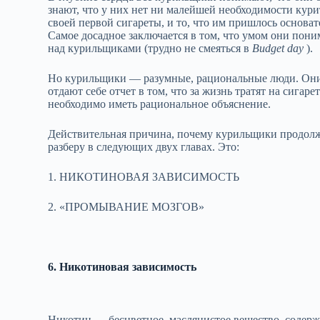
знают, что у них нет ни малейшей необходимости кур
своей первой сигареты, и то, что им пришлось основа
Самое досадное заключается в том, что умом они пони
над курильщиками (трудно не смеяться в
Вudget dау
).
Но курильщики — разумные, рациональные люди. Они з
отдают себе отчет в том, что за жизнь тратят на сига
необходимо иметь рациональное объяснение.
Действительная причина, почему курильщики продолжа
разберу в следующих двух главах. Это:
1. НИКОТИНОВАЯ ЗАВИСИМОСТЬ
2. «ПРОМЫВАНИЕ МОЗГОВ»
6. Никотиновая зависимость
Никотин — бесцветное, маслянистое вещество, содерж