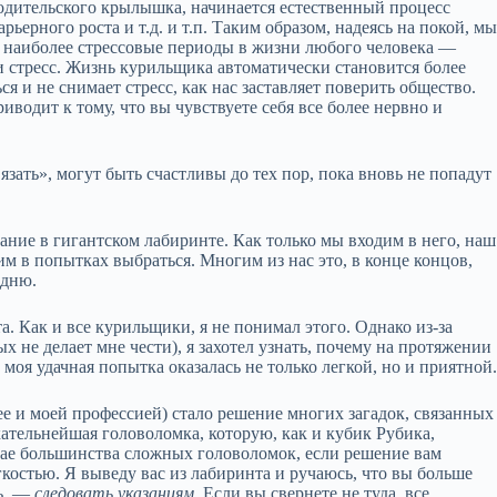
родительского крылышка, начинается естественный процесс
рьерного роста и т.д. и т.п. Таким образом, надеясь на покой, м
то наиболее стрессовые периоды в жизни любого человека —
и стресс. Жизнь курильщика автоматически становится более
я и не снимает стресс, как нас заставляет поверить общество.
иводит к тому, что вы чувствуете себя все более нервно и
зать», могут быть счастливы до тех пор, пока вновь не попадут
ание в гигантском лабиринте. Как только мы входим в него, наш
м в попытках выбраться. Многим из нас это, в конце концов,
адню.
а. Как и все курильщики, я не понимал этого. Однако из‑за
х не делает мне чести), я захотел узнать, почему на протяжении
 моя удачная попытка оказалась не только легкой, но и приятной
е и моей профессией) стало решение многих загадок, связанных
ательнейшая головоломка, которую, как и кубик Рубика,
учае большинства сложных головоломок, если решение вам
егкостью. Я выведу вас из лабиринта и ручаюсь, что вы больше
ть, —
следовать указаниям.
Если вы свернете не туда, все