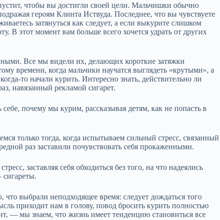
пустит, чтобы вы достигли своей цели. Мальчишки обычно
подражая героям Клинта Иствуда. Последнее, что вы чувствуете
живаетесь затянуться как следует, а если выкурите слишком
у. В этот момент вам больше всего хочется удрать от других
ными. Все мы видели их, делающих короткие затяжки
ому времени, когда мальчики научатся выглядеть «крутыми», а
огда‑то начали курить. Интересно знать, действительно ли
аз, навязанный рекламой сигарет.
ебе, почему мы курим, рассказывая детям, как не попасть в
емся только тогда, когда испытываем сильный стресс, связанный
чередной раз заставили почувствовать себя прокаженными.
ресс, заставляя себя обходиться без того, на что надеялись
— сигареты.
 что выбрали неподходящее время: следует дождаться того
 мысль приходит нам в голову, повод бросить курить полностью
пит, — мы знаем, что жизнь имеет тенденцию становиться все