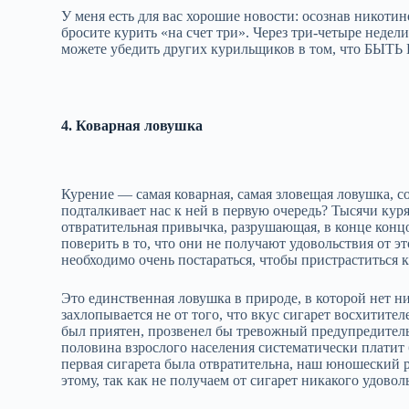
У меня есть для вас хорошие новости: осознав никоти
бросите курить «на счет три». Через три‑четыре недел
можете убедить других курильщиков в том, что 
4. Коварная ловушка
Курение — самая коварная, самая зловещая ловушка, 
подталкивает нас к ней в первую очередь? Тысячи ку
отвратительная привычка, разрушающая, в конце концо
поверить в то, что они не получают удовольствия от э
необходимо очень постараться, чтобы пристраститься к
Это единственная ловушка в природе, в которой нет 
захлопывается не от того, что вкус сигарет восхитител
был приятен, прозвенел бы тревожный предупредитель
половина взрослого населения систематически платит б
первая сигарета была отвратительна, наш юношеский р
этому, так как не получаем от сигарет никакого удовол