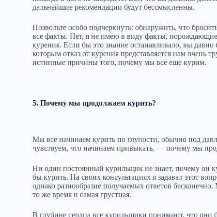
дальнейшие рекомендации будут бессмысленны.
Позвольте особо подчеркнуть: обнаружить, что бросит
все факты. Нет, я не имею в виду факты, порождающие
курения. Если бы это знание останавливало, вы давно
которым отказ от курения представляется нам очень т
истинные причины того, почему мы все еще курим.
5. Почему мы продолжаем курить?
Мы все начинаем курить по глупости, обычно под дав
чувствуем, что начинаем привыкать, — почему мы пр
Ни один постоянный курильщик не знает, почему он ку
бы курить. На своих консультациях я задавал этот во
однако разнообразие получаемых ответов бесконечно. М
то же время и самая грустная.
В глубине сердца все курильщики понимают, что они б