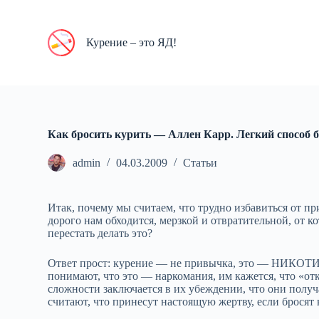
П
е
р
Курение – это ЯД!
е
й
т
и
к
с
у
Как бросить курить — Аллен Карр. Легкий способ б
т
и
admin
04.03.2009
Статьи
Итак, почему мы считаем, что трудно избавиться от пр
дорого нам обходится, мерзкой и отвратительной, от ко
перестать делать это?
Ответ прост: курение — не привычка, это — НИК
понимают, что это — наркомания, им кажется, что «от
сложности заключается в их убеждении, что они полу
считают, что принесут настоящую жертву, если бросят 