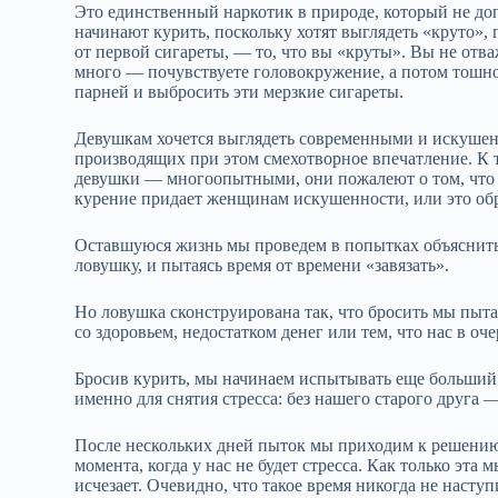
Это единственный наркотик в природе, который не до
начинают курить, поскольку хотят выглядеть «круто», 
от первой сигареты, — то, что вы «круты». Вы не отва
много — почувствуете головокружение, а потом тошнот
парней и выбросить эти мерзкие сигареты.
Девушкам хочется выглядеть современными и искушен
производящих при этом смехотворное впечатление. К т
девушки — многоопытными, они пожалеют о том, что к
курение придает женщинам искушенности, или это обр
Оставшуюся жизнь мы проведем в попытках объяснить с
ловушку, и пытаясь время от времени «завязать».
Но ловушка сконструирована так, что бросить мы пыта
со здоровьем, недостатком денег или тем, что нас в о
Бросив курить, мы начинаем испытывать еще больший ст
именно для снятия стресса: без нашего старого друга 
После нескольких дней пыток мы приходим к решению,
момента, когда у нас не будет стресса. Как только эта
исчезает. Очевидно, что такое время никогда не насту