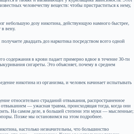
известных человечеству веществ: чтобы пристраститься к нему,
мозг небольшую дозу никотина, действующую намного быстрее,
 в вену.
ы получаете двадцать доз наркотика посредством всего одной
о содержания в крови падает примерно вдвое в течение 30‑ти
выкуривания сигареты. Это объясняет, почему в среднем
ведение никотина из организма, и человек начинает испытывать
дение относительно страданий отвыкания, распространенное
с отвыканием — ужасная травма, происходящая тогда, когда они
ить. На самом деле, в большей степени эти муки — мысленные;
опоры. Позже мы остановимся на этом подробнее.
икотина, настолько незначительны, что большинство