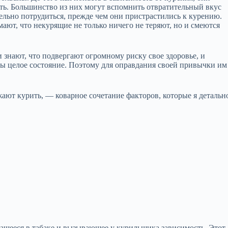
ить. Большинство из них могут вспомнить отвратительный вкус
тельно потрудиться, прежде чем они пристрастились к курению.
мают, что некурящие не только ничего не теряют, но и смеются
нают, что подвергают огромному риску свое здоровье, и
реты целое состояние. Поэтому для оправдания своей привычки им
ют курить, — коварное сочетание факторов, которые я детальн
ащееся в табаке и вызывающее у курильщика зависимость. Этот