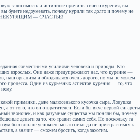
новую зависимость и истинные причины своего курения, вы
и вы будете недоумевать, почему курили так долго и почему не
БЫТЬ НЕКУРЯЩИМ — СЧАСТЬЕ!
созданная совместными усилиями человека и природы. Кто
рящих взрослых. Они даже предупреждают нас, что курение —
в, наш организм и обходящаяся очень дорого, но мы не можем
того процесса. Один из курьезных аспектов курения — то, что
 нему.
никакой приманки, даже малюсенького кусочка сыра. Ловушка
ен, а от того, что он отвратителен. Если бы вкус первой сигарет
ный звоночек, и как разумные существа мы поняли бы, почему
ешеные деньги за то, что травит самих себя. Но поскольку та
азум был вполне успокоен: мы‑то никогда не пристрастимся к
ьствия, а значит — сможем бросить, когда захотим.