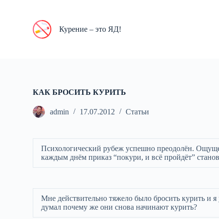
П
е
р
Курение – это ЯД!
е
й
т
и
к
с
у
КАК БРОСИТЬ КУРИТЬ
т
и
admin
17.07.2012
Статьи
Психологический рубеж успешно преодолён. Ощущен
каждым днём приказ “покури, и всё пройдёт” станов
Мне действительно тяжело было бросить курить и я 
думал почему же они снова начинают курить?