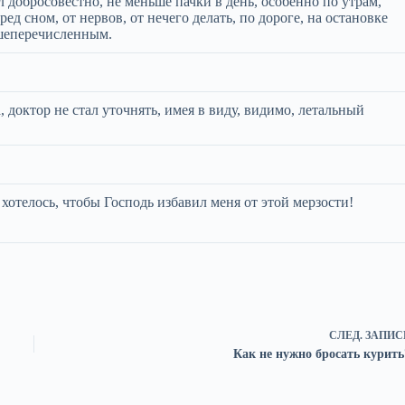
л добросовестно, не меньше пачки в день, особенно по утрам,
ед сном, от нервов, от нечего делать, по дороге, на остановке
вышеперечисленным.
, доктор не стал уточнять, имея в виду, видимо, летальный
 хотелось, чтобы Господь избавил меня от этой мерзости!
СЛЕД.
ЗАПИС
Как не нужно бросать курить