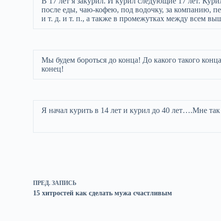
В 17 лет я закурил. И курил следующие 17 лет. Кури
после еды, чаю-кофею, под водочку, за компанию, пер
и т. д. и т. п., а также в промежутках между всем 
Мы будем бороться до конца! До какого такого конца
конец!
Я начал курить в 14 лет и курил до 40 лет….Мне так
ПРЕД.
ЗАПИСЬ
15 хитростей как сделать мужа счастливым