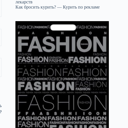
лекарств
Как бросить курить? — Курить по рекламе
Ь
?