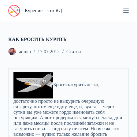
П
Курение – это ЯД!
е
р
е
й
т
и
КАК БРОСИТЬ КУРИТЬ
к
с
admin
17.07.2012
Статьи
у
т
и
Бросить курить легко,
достаточно просто не выкурить очередную
сигарету, потом еще одну, еще, и, вуаля — через
сутки вы уже можете гордо именовать себя
некурящим. А вот продержаться минуты, часы, дни
или даже месяцы после последней затяжки и не
закурить снова — под силу не всем. Но все же это
возможно — нужно только желание бросить