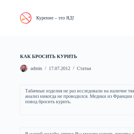
П
е
р
Курение – это ЯД!
е
й
т
и
к
с
у
КАК БРОСИТЬ КУРИТЬ
т
и
admin
17.07.2012
Статьи
Табачные изделия не раз исследовали на наличие т
анализ никогда не проводился. Медики из Франци
повод бросить курить.
В нашей онлайн-аптеке Вы можете купить левитра дж