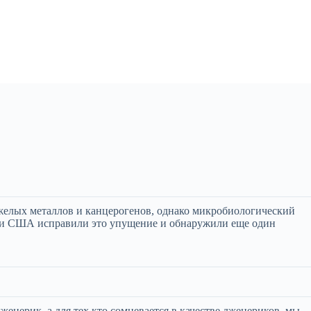
яжелых металлов и канцерогенов, однако микробиологический
и и США исправили это упущение и обнаружили еще один
енерик, а для тех кто сомневается в качестве дженериков, мы