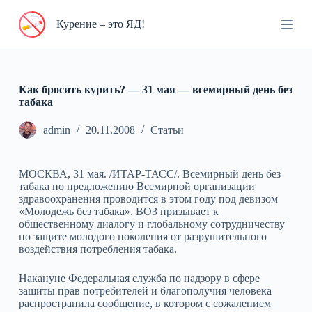
П
Курение – это ЯД!
е
р
е
й
т
и
Как бросить курить? — 31 мая — всемирный день без
к
табака
с
у
admin
20.11.2008
Статьи
т
и
МОСКВА, 31 мая. /ИТАР-ТАСС/. Всемирный день без
табака по предложению Всемирной организации
здравоохранения проводится в этом году под девизом
«Молодежь без табака». ВОЗ призывает к
общественному диалогу и глобальному сотрудничеству
по защите молодого поколения от разрушительного
воздействия потребления табака.
Накануне Федеральная служба по надзору в сфере
защиты прав потребителей и благополучия человека
распространила сообщение, в котором с сожалением