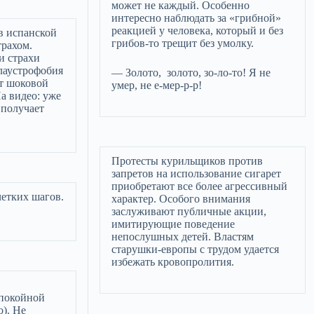
может не каждый. Особенно
интересно наблюдать за «грибной»
реакцией у человека, который и без
 в испанской
грибов-то трещит без умолку.
рахом.
и страхи
клаустрофобия
— Золото, золото, зо-ло-то! Я не
ют шоковой
умер, не e-мер-р-р!
а видео: уже
 получает
Протесты курильщиков против
запретов на использование сигарет
приобретают все более агрессивный
четких шагов.
характер. Особого внимания
заслуживают публичные акции,
имитирующие поведение
непослушных детей. Властям
старушки-европы с трудом удается
избежать кровопролития.
спокойной
). Не