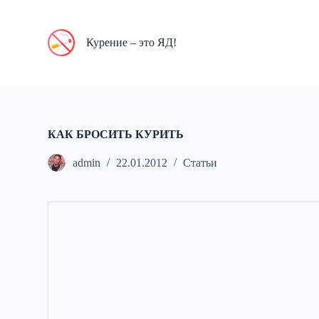
П
е
р
Курение – это ЯД!
е
й
т
и
к
с
у
КАК БРОСИТЬ КУРИТЬ
т
и
admin
22.01.2012
Статьи