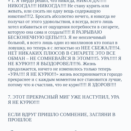
» 1. Я твердо решил, что никогда, НИКОГДА!!!!!
НИКОГДА!!!! НИКОГДА!!!! Не стану курить или
жевать, или сосать ни одну вещь содержащую
никотин!!!!2. Бросать абсолютно нечего, я никогда не
получал от этого удовольствия, я всегда, всего лишь
хотел избавиться от ощущения потребности в сигарете,
которую она сама и создала!!!!! Я РАЗРЫВАЮ
БЕСКОНЕЧНУЮ ЦЕПЬ!!!!3. Я не неизлечимый
больной, я всего лишь один из миллионов кто попал в
ловушку, но теперь я с легкостью из НЕЕ СБЕЖАЛ!!!!4.
НЕТ НИКАКИХ ПЛЮСОВ В СИГАРЕТЕ ЭТО ВСЕ
ОБМАН – НЕ СОМНЕВАЙСЯ В ЭТОМ!!!!5. УРА!!!!! Я
НЕ КУРЮ!!!! Я ВЫЗДОРОВЕЛ!!!!6. Жизнь
продолжается, ничего не изменилось только теперь
«УРА!!!! Я НЕ КУРЮ!!!» жизнь воспринимается гораздо
прекраснее и с каждым моментом все становится лучше,
потому что я счастлив, что не курю!!!!! Я ЗДОРОВ!!!!
7. ЭТОТ ПРЕКРАСНЫЙ МИГ УЖЕ НАСТУПИЛ, УРА
Я НЕ КУРЮ!!!!
ЕСЛИ ВДРУГ ПРИШЛО СОМНЕНИЕ, ЗАГЛЯНИ В
ПРОШЛОЕ