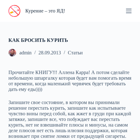
П
Курение – это ЯД!
е
р
е
й
т
и
КАК БРОСИТЬ КУРИТЬ
к
с
admin
28.09.2013
Статьи
у
т
и
Прочитайте КНИГУ!!! Аллена Карра! А потом сделайте
небольшую шпаргалку которая будет вам помогать время
от времени, когда маленький червячек будет требовать
дать ему еды))))
Запишите свое состояние, в котором вы принимали
решение перестать курить, запишите как испытываете
чувство вины перед собой, как жжет в груди при каждой
затяжке, запишите все, что побуждает вас перестать
курить, нет не взвешивайте плюсы и минусы, на самом
деле плюсов нет есть лишь илюзия поддержки, которая
возникает при снятие ломки от предыдущей сигареты.