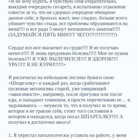
«Я не хочу курить, я чувствую себя отвратительно,
выкурив очередную сигарету, я испытываю угрызения
совести за то, что не сдержал очередное обещание
данное себе, в бронхах жжет, мне стыдно, больше всего
убивает чувство стыда, все проблемы обрушиваются на
меня!!!! и все ради 5 минут непонятного занятия!!!!!
(ЗАДУМАЙСЯ ПЯТЬ МИНУТ ЧЕГО!?!?!?!?!?!?!?)
Сердце вот-вот выскочит из груди!!!! Я не получаю
ничего!!!! Я лишь продлеваю болезнь!!!!! Мне не нужна
болезнь!!!! Я УЖЕ ВЫЛЕЧИЛСЯ!!!! Я ЗДОРОВ!!!!
УРА!!!!! Я НЕ КУРЮ!!!!!!»
Я распечатал на небольшом листике бумаги свою
«Шпаргалку» и каждый раз, когда срабатывают
пусковые механизмы старой, уже умирающей
«зависимости», например, после прогулки или после
еды, и нападают сомнения, я просто перечитываю ее… и
задумываюсь — неужели то, что я получил за то время,
которое я не травлю себя, стоит того состояния в
котором я находился, когда писал ШПАРГАЛКУ!!!! А
получил я достаточно много!
1. Я перестал паталогически уставать на работе, у меня