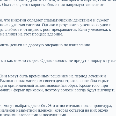
. Оказалось, что скорость облысения напрямую зависит от
, что никотин обладает спазматическим действием и сужает
чно-сосудистая система. Однако в результате сужения сосудов и
ы слабеют и отмирают, рост прекращается. Если у человека, к
ие влияет на этот процесс вдвойне.
 копить деньги на дорогую операцию по вживлению
ь и как можно скорее. Однако волосы не придут в норму в ту же
 Они могут быть временным решением на период лечения и
 Выполненная мастером своего дела стрижка способна скрыть
оздать оригинальный запоминающийся образ. Кроме того, при
влять» форму прически, поэтому волосы всегда будут выглядеть
ми, могут выбрать для себя . Это относительно новая процедура,
иальной незаметной пленкой, которая остается на них около
и и яркими, здоровыми и послушными.