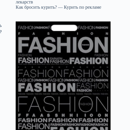
лекарств
Как бросить курить? — Курить по рекламе
Ь
?