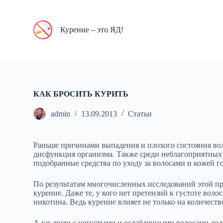
П
е
р
Курение – это ЯД!
е
й
т
и
к
с
у
КАК БРОСИТЬ КУРИТЬ
т
и
admin
13.09.2013
Статьи
Раньше причинами выпадения и плохого состояния вол
дисфункция организма. Также среди неблагоприятных
подобранные средства по уходу за волосами и кожей г
По результатам многочисленных исследований этой п
курение. Даже те, у кого нет претензий к густоте во
никотина. Ведь курение влияет не только на количество
А уж люди с негустыми и ослабленными волосами должн