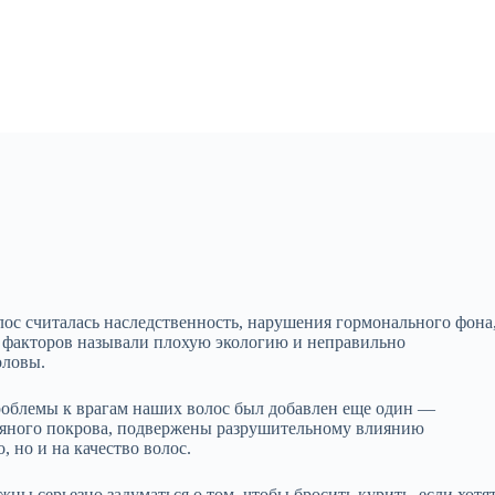
ос считалась наследственность, нарушения гормонального фона
 факторов называли плохую экологию и неправильно
оловы.
роблемы к врагам наших волос был добавлен еще один —
лосяного покрова, подвержены разрушительному влиянию
, но и на качество волос.
ы серьезно задуматься о том, чтобы бросить курить, если хотя