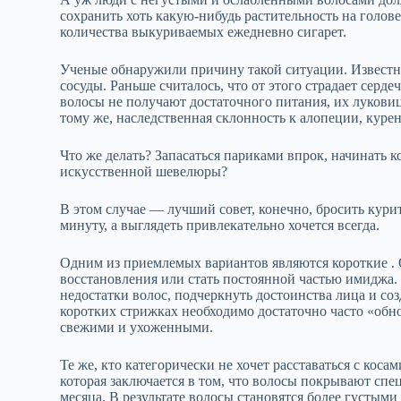
сохранить хоть какую-нибудь растительность на голове
количества выкуриваемых ежедневно сигарет.
Ученые обнаружили причину такой ситуации. Известно
сосуды. Раньше считалось, что от этого страдает серде
волосы не получают достаточного питания, их луковиц
тому же, наследственная склонность к алопеции, курен
Что же делать? Запасаться париками впрок, начинать
искусственной шевелюры?
В этом случае — лучший совет, конечно, бросить курит
минуту, а выглядеть привлекательно хочется всегда.
Одним из приемлемых вариантов являются короткие .
восстановления или стать постоянной частью имиджа.
недостатки волос, подчеркнуть достоинства лица и с
коротких стрижках необходимо достаточно часто «обно
свежими и ухоженными.
Те же, кто категорически не хочет расставаться с коса
которая заключается в том, что волосы покрывают спец
месяца. В результате волосы становятся более густым